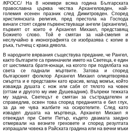
/КРОСС/ На 8 ноември всяка година Българската
православна църква чества Архангеловден, най-
големия есенен празник след Димитровден. Според
християнската религия, пред престола на Господа
винаги стоят седем първенствуващи ангели (архангели),
първият от които е Архангел Михаил, представящ
Божието слово. Той е смятан за най-смелия и
неслучайно в иконографията се изобразява с копие в
ръка, тъпчещ с крака дявола.
В народните вярвания съществува предание, че Рангел,
както българите са прииначили името на Светеца, е един
от шестимата братя-юнаци, на когото при подялбата на
света се паднали мъртвите. Затова и според
българският фолклор Архангел Михаил олицетворява
смъртта и е представян като красив, млад момък, който
изважда душата с нож или сабя от тялото на човек
(оттам и другото му име Душевадник). Въпреки тежката
му задача, Светецът е смятан за състрадателен и
справедлив, освен това според преданията е бил глух,
за да не чува жалбите на осиротелите. След като
извадел душата на мъртвеца, Архангел Михаил я
отвеждал при Свети Петър, където двамата заедно
отмервали на везните греховете и според резултата
изпращали човека в Райската градина или на вечни мъки