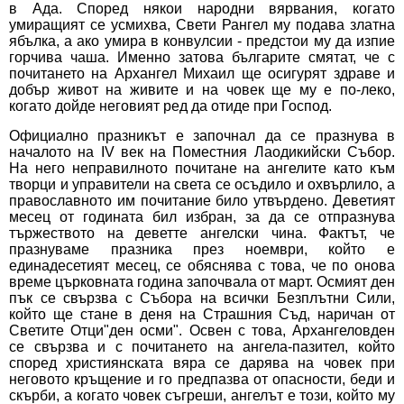
в Ада. Според някои народни вярвания, когато
умиращият се усмихва, Свети Рангел му подава златна
ябълка, а ако умира в конвулсии - предстои му да изпие
горчива чаша. Именно затова българите смятат, че с
почитането на Архангел Михаил ще осигурят здраве и
добър живот на живите и на човек ще му е по-леко,
когато дойде неговият ред да отиде при Господ.
Официално празникът е започнал да се празнува в
началото на IV век на Поместния Лаодикийски Събор.
На него неправилното почитане на ангелите като към
творци и управители на света се осъдило и охвърлило, а
православното им почитание било утвърдено. Деветият
месец от годината бил избран, за да се отпразнува
тържеството на деветте ангелски чина. Фактът, че
празнуваме празника през ноември, който е
единадесетият месец, се обяснява с това, че по онова
време църковната година започвала от март. Осмият ден
пък се свързва с Събора на всички Безплътни Сили,
който ще стане в деня на Страшния Съд, наричан от
Светите Отци"ден осми". Освен с това, Архангеловден
се свързва и с почитането на ангела-пазител, който
според християнската вяра се дарява на човек при
неговото кръщение и го предпазва от опасности, беди и
скърби, а когато човек съгреши, ангелът е този, който му