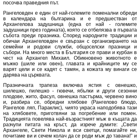
посочва праведния път.
Рангеловден е един от най-големите поменални обреди
в календара на българина и е предшестван от
Архангелова задушница (една от най - големите
задушници през годината), която се отбелязва в първата
събота преди празника. Според народните традиции и
обичаи Архангеловден е свързан с организирането на
семейни и родови служби, общоселски празници и
събори. На много места в България се прави и курбан в
чест на Архангел Михаил. Обикновено животното е
мъжко (шиле или овен), главата и крайниците му се
варят цели и се кадят с тамян, а кожата му винаги се
дарява на църквата.
Празничната трапеза включва ястия с овнешко,
шилешко, пилешко - гювечи, ябълки и други сезонни
плодове, жито, фасул, овнешка пастърма, червено вино
и, разбира се, обредни хлябове (Рангелово блюдо,
Рангелов ляп, Параклис), чиято украса наподобява тази
на хлябовете, приготвяни за погребение или помен.
Традицията повелява най-възрастният мъж в къщата да
разчупи питата на кръст, да изрече думите: „Свети
Архангеле, Свети Никола и вси светци, помагайте ни,
почитаме ви и сечем колач да се роди мъж до тавана!" и