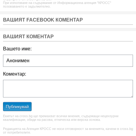
При използване на съдържание от Информационна агенция "КРОСС"
позоваването е задължително.
ВАШИЯТ FACEBOOK КОМЕНТАР
ВАШИЯТ КОМЕНТАР
Вашето име:
Коментар:
Публикувай
Екипът на cross.bg ще премахват всички мнения, съдържащи нецензурни
квалификации, обиди на расова, етническа или верска основа.
Редакцията на Агенция КРОСС не носи отговорност за мненията, качени в cross.bg
от потребителите.