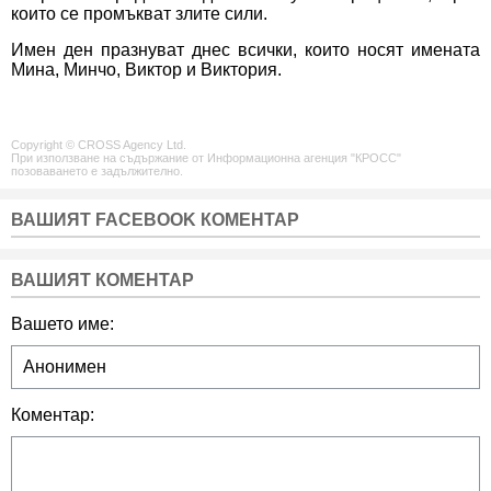
които се промъкват злите сили.
Имен ден празнуват днес всички, които носят имената
Мина, Минчо, Виктор и Виктория.
Copyright © CROSS Agency Ltd.
При използване на съдържание от Информационна агенция "КРОСС"
позоваването е задължително.
ВАШИЯТ FACEBOOK КОМЕНТАР
ВАШИЯТ КОМЕНТАР
Вашето име:
Коментар: