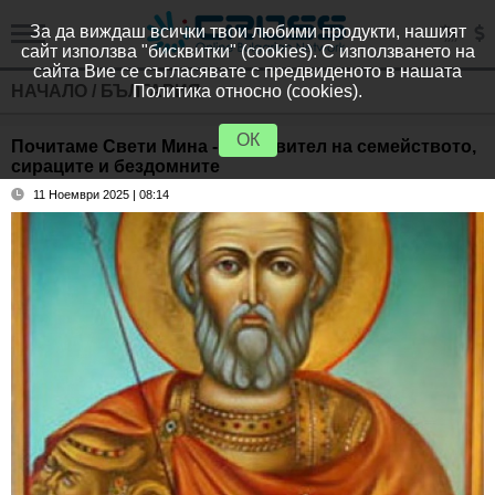
За да виждаш всички твои любими продукти, нашият
сайт използва "бисквитки" (cookies). С използването на
сайта Вие се съгласявате с предвиденото в нашата
НАЧАЛО
/
БЪЛГАРИЯ
Политика относно (cookies).
ОК
Почитаме Свети Мина - покровител на семейството,
сираците и бездомните
11 Ноември 2025 | 08:14