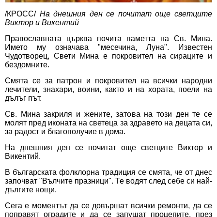
/КРОСС/
На днешния ден се почитат още светците
Виктор и Викентий
Православната църква почита паметта на Св. Мина.
Името му означава "месечина, Луна". Известен
Чудотворец, Свети Мина е покровител на сираците и
бездомните.
Смята се за патрон и покровител на всички народни
лечители, знахари, воини, както и на хората, поели на
дълъг път.
Св. Мина закриля и жените, затова на този ден те се
молят пред иконата на светеца за здравето на децата си,
за радост и благополучие в дома.
На днешния ден се почитат още светците Виктор и
Викентий.
В българската фолклорна традиция се смята, че от днес
започват "Вълчите празници". Те водят след себе си най-
дългите нощи.
Сега е моментът да се довършат всички ремонти, да се
поправят оградите и да се запушат процепите, през