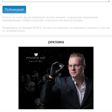
Публикувай
Екипът на cross.bg ще премахват всички мнения, съдържащи нецензурни
квалификации, обиди на расова, етническа или верска основа.
Редакцията на Агенция КРОСС не носи отговорност за мненията, качени в cross.bg
от потребителите.
реклама