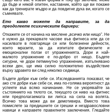
да бъде и някой опитен, наставник, който ще ви покаже
как да тренирате мъдро и да повдигне духа ви, когато се
съмнявате.
Ето какво можете да направите, за да
преодолеете психическите бариери:
Откажете се от начина на мислене „всичко или нищо". Не
е нужно да прекарвате часове във фитнеса или да се
насилвате в повтарящи се или болезнени дейности,
които мразите, за да изпитате физическите и
емоционални ползи от упражненията. Дори и най-
малкото упражнение е по-добро от нищо. Бъдете
сигурни, че дори петминутно упражнение, изпълнявано
всеки ден, ще има силно положително въздействие
върху здравето ви след няколко седмици.
Бъдете добри към себе си. Изследванията показват, че
ако сте добри към себе си, има по-голяма вероятност да
успеете във всяко начинание. Не се укорявайте за
състоянието на тялото си, текущото си ниво на фитнес
или предполагаемата ви липса на сила на волята.
Всичко това може да ви демотивира. Вместо това
помислете за предишните си грешки и нездравословни
навици и направете правилните заключения. Гледайте