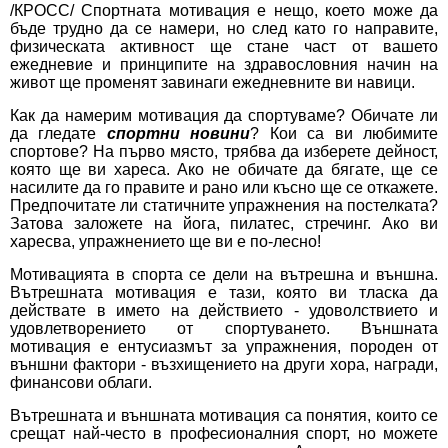
/КРОСС/ Спортната мотивация е нещо, което може да
бъде трудно да се намери, но след като го направите,
физическата активност ще стане част от вашето
ежедневие и принципите на здравословния начин на
живот ще променят завинаги ежедневните ви навици.
Как да намерим мотивация да спортуваме? Обичате ли
да гледате
спортни новини
? Кои са ви любимите
спортове? На първо място, трябва да изберете дейност,
която ще ви хареса. Ако не обичате да бягате, ще се
насилите да го правите и рано или късно ще се откажете.
Предпочитате ли статичните упражнения на постелката?
Затова заложете на йога, пилатес, стречинг. Ако ви
харесва, упражнението ще ви е по-лесно!
Мотивацията в спорта се дели на вътрешна и външна.
Вътрешната мотивация е тази, която ви тласка да
действате в името на действието - удоволствието и
удовлетворението от спортуването. Външната
мотивация е ентусиазмът за упражнения, породен от
външни фактори - възхищението на други хора, награди,
финансови облаги.
Вътрешната и външната мотивация са понятия, които се
срещат най-често в професионалния спорт, но можете