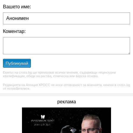
Вашето име:
Коментар:
Публикувай
Екипът на cross.bg ще премахват всички мнения, съдържащи нецензурни
квалификации, обиди на расова, етническа или верска основа.
Редакцията на Агенция КРОСС не носи отговорност за мненията, качени в cross.bg
от потребителите.
реклама