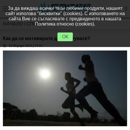
За да виждаш всички твои любими продукти, нашият
сайт използва "бисквитки" (cookies). С използването на
сайта Вие се съгласявате с предвиденото в нашата
НАЧАЛО
/
СПОРТ
Политика относно (cookies).
ОК
Как да се мотивирате да спортувате?
13 Януари 2023 | 17:10