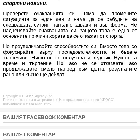
спортни новини
.
Проверете очакванията си. Няма да промените
ситуацията за един ден и няма да се събудите на
следващата сутрин напълно здрави и във форма. Не
надценявайте очакванията си, защото това е една от
основните причини хората да се откажат от спорта.
Не преувеличавайте способностите си. Вместо това се
фокусирайте върху последователността и бъдете
търпеливи. Нищо не се получава изведнъж. Нужни са
време и търпение. Но, ако не се отказвате, ако
продължавате смело напред към целта, резултатите
рано или късно ще дойдат.
Copyright © CROSS Agency Ltd.
При използване на съдържание от Информационна агенция "КРОСС"
позоваването е задължително.
ВАШИЯТ FACEBOOK КОМЕНТАР
ВАШИЯТ КОМЕНТАР