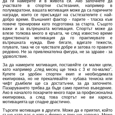
да ги намерите и в живота си. Ако започнете да
участвате в спортни състезания, например в
полумаратони, вашата мотивация може да са паричните
награди, които се присъждат на състезателите с най-
добро време. Външният фактор - парите - тласка към
повече тренировки като подготовка за старта. Същото
важи и за вътрешната мотивация. Спортът може да
влезе толкова много в кръвта, че след известно време
единствената мотивация да го практикувате е
вътрешната нужда. Вие бягате, вдигате тежести,
плувате, така че се чувствате добре и затова го правите
редовно. Не за привлекателна фигура, не за здраве - за
удоволствие.
За да намерите мотивация, поставяйте си малки цели,
като например „след месец ще тежа с 3 кг по-малко".
Купете си удобен спортен екип и необходимата
екипировка, но не прекалявайте - хубава тениска или
чифт дъмбели ще са достатъчни, за да започнете.
Пазаруването трябва да бъде само приятно въведение.
Ако в началото похарчите много пари за професионална
екипировка, а след това спортът не ви хареса,
мотивацията ще спадне драстично.
Търсете мотивация в другите. Може да е приятел, който
също като вас е извън форма и току що започва. Може