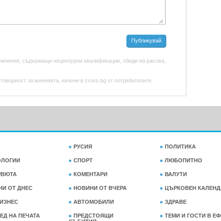
Публикувай
 мнения, съдържащи нецензурни квалификации, обиди на расова,
оворност за мненията, качени в cross.bg от потребителите.
РУСИЯ
ПОЛИТИКА
ОЛОГИИ
СПОРТ
ЛЮБОПИТНО
РВЮТА
КОМЕНТАРИ
ВАЛУТИ
НИ ОТ ДНЕС
НОВИНИ ОТ ВЧЕРА
ЦЪРКОВЕН КАЛЕНД
ИЗНЕС
АВТОМОБИЛИ
ЗДРАВЕ
ЕД НА ПЕЧАТА
ПРЕДСТОЯЩИ
ТЕМИ И ГОСТИ В Е