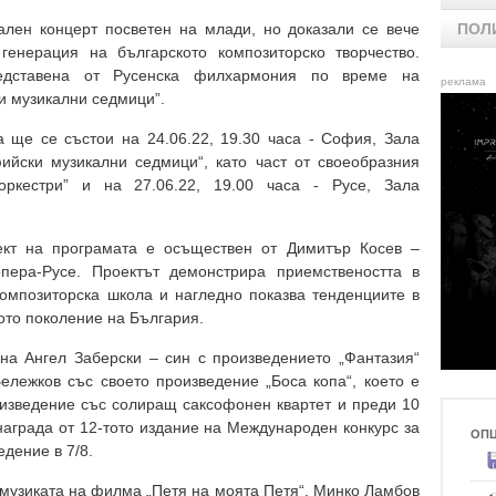
ален концерт посветен на млади, но доказали се вече
ПОЛ
генерация на българското композиторско творчество.
едставена от Русенска филхармония по време на
реклама
 музикални седмици”.
а ще се състои на 24.06.22, 19.30 часа - София, Зала
ийски музикални седмици“, като част от своеобразния
оркестри” и на 27.06.22, 19.00 часа - Русе, Зала
кт на програмата е осъществен от Димитър Косев –
пера-Русе. Проектът демонстрира приемствеността в
композиторска школа и нагледно показва тенденциите в
ото поколение на България.
 на
Ангел Заберски – син с произведението „Фантазия“
ележков със своето произведение „Боса копа“, което е
изведение със солиращ саксофонен квартет и преди 10
награда от 12-тото издание на Международен конкурс за
ОП
дение в 7/8
.
 музиката на филма „Петя на моята Петя“, Минко Ламбов