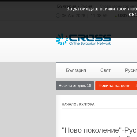
България - Русия
|
Cross мониторинг
За да виждаш всички твои люби
съг
06 Авг 2026 |
11:09:00
USD / B
Времето:
София
0°C
България
Свят
Руси
Новина на деня
Новини от днес 18
НАЧАЛО
/
КУЛТУРА
"Ново поколение"-Ру