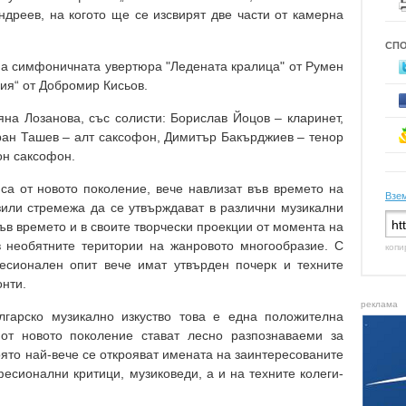
Андреев, на когото ще се изсвирят две части от камерна
СП
на симфоничната увертюра "Ледената кралица" от Румен
ия“ от Добромир Кисьов.
на Лозанова, със солисти: Борислав Йоцов – кларинет,
ран Ташев – алт саксофон, Димитър Бакърджиев – тенор
он саксофон.
 са от новото поколение, вече навлизат във времето на
Взем
азили стремежа да се утвърждават в различни музикални
ъв времето и в своите творчески проекции от момента на
в необятните територии на жанровото многообразие. С
копи
есионален опит вече имат утвърден почерк и техните
онти.
реклама
лгарско музикално изкуство това е една положителна
 от новото поколение стават лесно разпознаваеми за
оято най-вече се открояват имената на заинтересованите
есионални критици, музиковеди, а и на техните колеги-