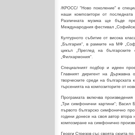
/КРОСС/ "Ново поколение" е специ
наши композитори от последната 
Различната музика ще бъде пр
Международния фестивал „Софийски
Културното събитие от висока клас
„България“, в рамките на МФ „Соф
цикъл „Преглед на българските 
„Филхармония“.
Специалният подбор и идеен прое
Главният диригент на Държавна о
творческите среди на българската 
търсенията на композиторите от нов
Програмата включва произведения
„Три симфонични картини“; Васил Б
първото българско симфонично про
години донесе на своя автор втора 
композиране на симфонично произве
Георги Стрезов със своята сюита по