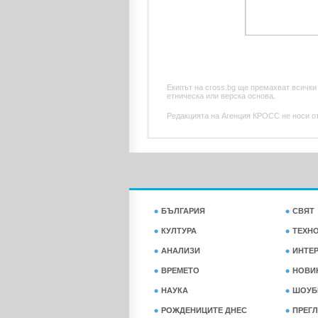
Екипът на cross.bg ще премахват всички
етническа или верска основа.
Редакцията на Агенция КРОСС не носи отг
БЪЛГАРИЯ
СВЯТ
КУЛТУРА
ТЕХН
АНАЛИЗИ
ИНТЕ
ВРЕМЕТО
НОВИ
НАУКА
ШОУБ
РОЖДЕНИЦИТЕ ДНЕС
ПРЕГЛ