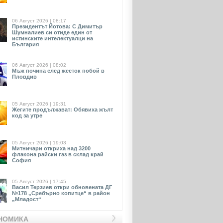
06 Август 2026 | 08:17
Президентът Йотова: С Димитър
Шумналиев си отиде един от
истинските интелектуалци на
България
06 Август 2026 | 08:02
Мъж почина след жесток побой в
Пловдив
05 Август 2026 | 19:31
Жегите продължават: Обявиха жълт
код за утре
05 Август 2026 | 19:03
Митничари откриха над 3200
флакона райски газ в склад край
София
05 Август 2026 | 17:45
Васил Терзиев откри обновената ДГ
№178 „Сребърно копитце“ в район
„Младост“
НОМИКА