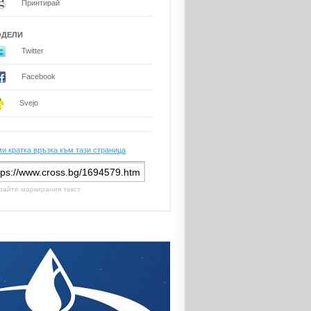
Принтирай
ОДЕЛИ
Twitter
Facebook
Svejo
и кратка връзка към тази страница
райте маркирания текст