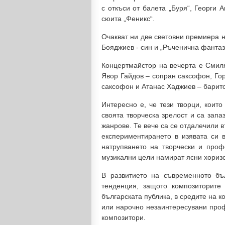
с откъси от балета „Буря“, Георги 
сюита „Феникс“.
Очакват ни две световни премиера 
Бояджиев - син и
„Ръченична фантаз
Концертмайстор на вечерта е Смиля
Явор Гайдов – сопран саксофон, Го
саксофон и Атанас Хаджиев – барит
Интересно е, че тези творци, които
своята творческа зрелост и са зап
жанрове. Те вече са се отдалечили в
експериментирането в изявата си 
натрупването на творчески и проф
музикални цели намират ясни хориз
В развитието на съвременното бъ
тенденция, защото композиторите
българската публика, в средите на к
или нарочно незаинтересувани проф
композитори.