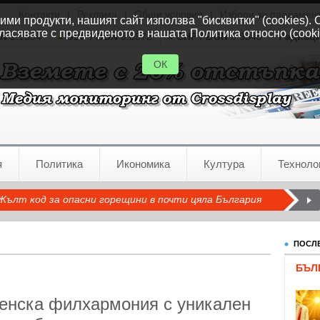
Контакти
|
Реклама
|
Общи условия
|
Избори за парламен
ми продукти, нашият сайт използва "бисквитки" (cookies). 
ласявате с предвиденото в нашата Политика относно (cooki
GN
1.1554
GBP / BGN
0.8572
CHF / BGN
0.9345
Радиац
ОК
я
Политика
Икономика
Култура
Техноло
Жълт код за опасни горещини в почти цяла България
ПОСЛЕ
БЪЛ
сенска филхармония с уникален