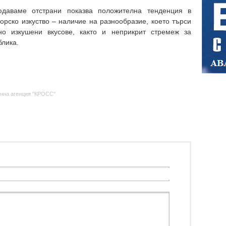
юдаваме отстрани показва положителна тенденция в
орско изкуство – наличие на разнообразие, което търси
о изкушени вкусове, както и неприкрит стремеж за
блика.
нна агенция "КРОСС"