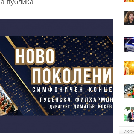
ка публика
ИКО