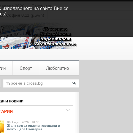
т април 2026
|
Партньори
С използването на сайта Вие се
es).
ия:
София
0.11 (µSv/h)
гии
Спорт
Любопитно
ДНИ НОВИНИ
ГАРИЯ
06 Август 2026 | 10:33
Жълт код за опасни горещини в
почти цяла България