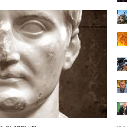
т етап от всяко дело."