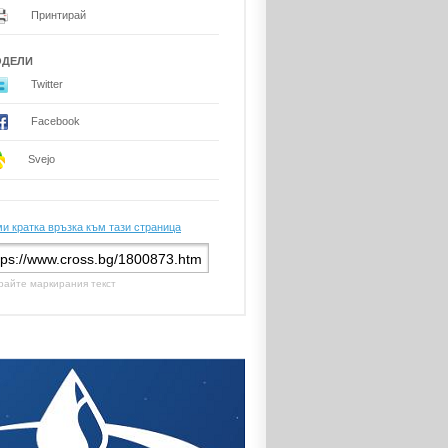
Принтирай
ОДЕЛИ
Twitter
Facebook
Svejo
и кратка връзка към тази страница
райте маркирания текст