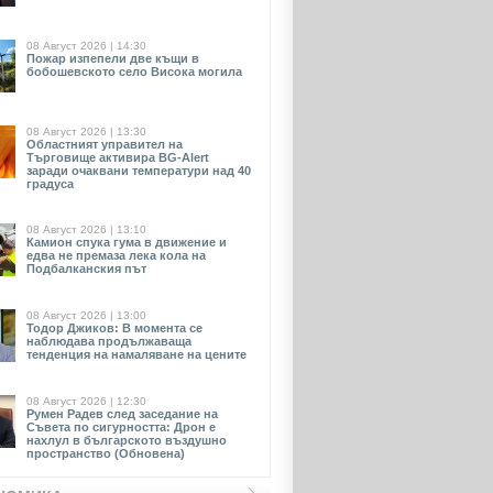
08 Август 2026 | 14:30
Пожар изпепели две къщи в
бобошевското село Висока могила
08 Август 2026 | 13:30
Областният управител на
Търговище активира BG-Alert
заради очаквани температури над 40
градуса
08 Август 2026 | 13:10
Камион спука гума в движение и
едва не премаза лека кола на
Подбалканския път
08 Август 2026 | 13:00
Тодор Джиков: В момента се
наблюдава продължаваща
тенденция на намаляване на цените
08 Август 2026 | 12:30
Румен Радев след заседание на
Съвета по сигурността: Дрон е
нахлул в българското въздушно
пространство (Обновена)