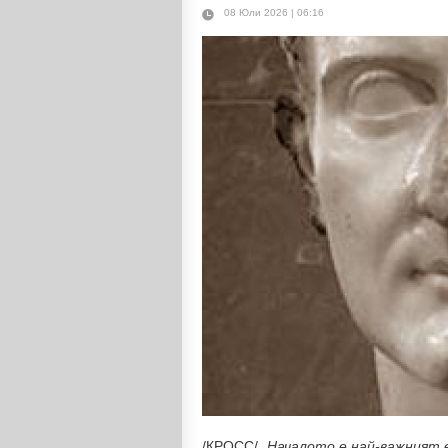
08 Юли 2026 | 06:16
/КРОСС/
„Началото е най-важния