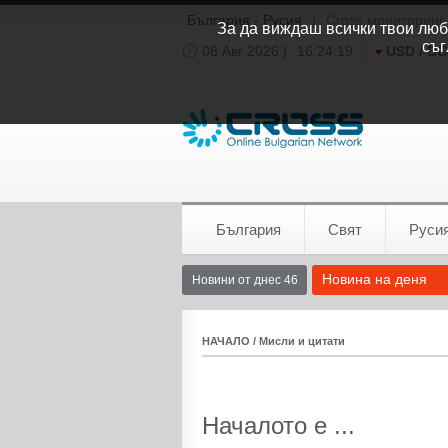
България - Русия
|
Cross мониторинг
За да виждаш всички твои люби
съг
08 Авг 2026 |
16:24:20
USD / B
Времето:
София
0°C
България
Свят
Руси
Новина на деня
Новини от днес 46
НАЧАЛО
/
Мисли и цитати
Началото е ...