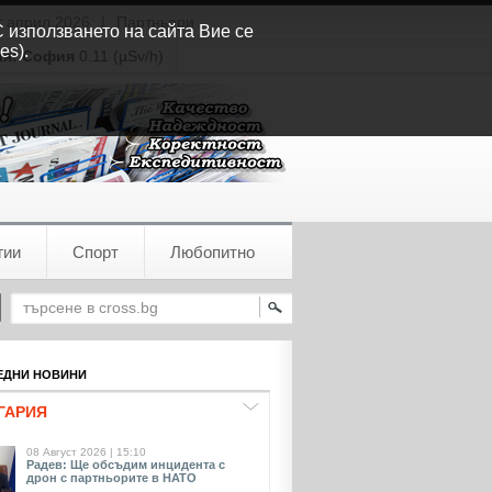
т април 2026
|
Партньори
С използването на сайта Вие се
es).
ия:
София
0.11 (µSv/h)
гии
Спорт
Любопитно
ДНИ НОВИНИ
ГАРИЯ
08 Август 2026 | 15:10
Радев: Ще обсъдим инцидента с
дрон с партньорите в НАТО