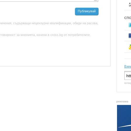
Публикувай
СП
 мнения, съдържащи нецензурни квалификации, обиди на расова,
оворност за мненията, качени в cross.bg от потребителите.
Взем
копи
реклама