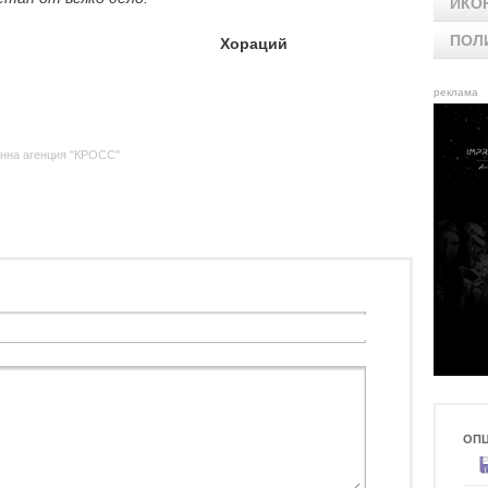
ИКО
ПОЛ
Хораций
реклама
нна агенция "КРОСС"
ОП