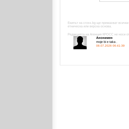
Екипът на cross.bg ще премахват всички
етническа или верска основа.
Редакцията на Агенция КРОСС не носи отг
Анонимен
moje bi e taka .
08.07.2026 06:41:39