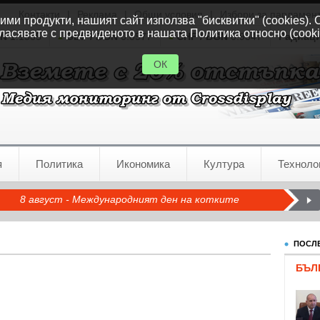
Контакти
|
Реклама
|
Общи условия
|
Избори за парламен
ми продукти, нашият сайт използва "бисквитки" (cookies). 
ласявате с предвиденото в нашата Политика относно (cooki
GN
1.1535
GBP / BGN
0.8577
CHF / BGN
0.9347
Радиац
ОК
я
Политика
Икономика
Култура
Техноло
8 август - Международният ден на котките
ПОСЛЕ
БЪЛ