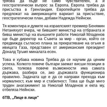
трябва да бъде не само чувствителен, а и
геостратегически въпрос за Европа. Европа трябва да
присъства в Гренландия. Европейците трябва да
предложат на американците вариант за присъствие,
геостратегически план, добави Надежда Нейнски.
Тя коментира и думите на израелският премиер Бенямин
Нетаняхуот вчера, че бившият министър на отбраната и
бивш министър на външните работи Николай Младенов
ще бъде директор на Съвета за мир - орган, който се
предвижда съгласно плана за прекратяване на огъня в
ивицата Газа, представен от американския президент
Доналд Тръмп миналата есен.
Това е хубава новина Трябва да се научим да ценим
успеха. Колкото повече българи заемат висши позиции в
света, толкова повече възможности има самата
държава, разбира се, ако държавата функционира
правилно. Задачата ще е да се направи прехода към
нормалност, към мир и стабилност. Това ще бъде мнго
труден анагажимент за Николай Младенов и екпа му,
отбеляза Нейнски.
бТВ, „Лице в лице"