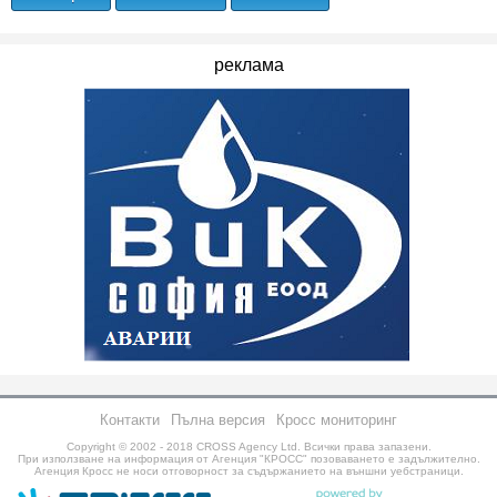
реклама
Контакти
Пълна версия
Кросс мониторинг
Copyright © 2002 - 2018
CROSS Agency Ltd.
Всички права запазени.
При използване на информация от Агенция "КРОСС" позоваването е задължително.
Агенция Кросс не носи отговорност за съдържанието на външни уебстраници.