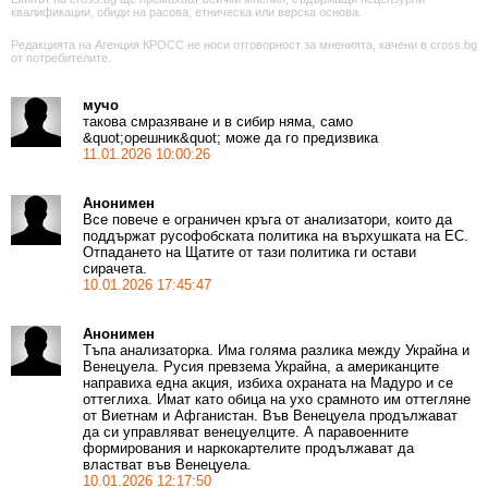
квалификации, обиди на расова, етническа или верска основа.
Редакцията на Агенция КРОСС не носи отговорност за мненията, качени в cross.bg
от потребителите.
мучо
такова смразяване и в сибир няма, само
&quot;орешник&quot; може да го предизвика
11.01.2026 10:00:26
Анонимен
Все повече е ограничен кръга от анализатори, които да
поддържат русофобската политика на върхушката на ЕС.
Отпадането на Щатите от тази политика ги остави
сирачета.
10.01.2026 17:45:47
Анонимен
Тъпа анализаторка. Има голяма разлика между Украйна и
Венецуела. Русия превзема Украйна, а американците
направиха една акция, избиха охраната на Мадуро и се
оттеглиха. Имат като обица на ухо срамното им оттегляне
от Виетнам и Афганистан. Във Венецуела продължават
да си управляват венецуелците. А паравоенните
формирования и наркокартелите продължават да
властват във Венецуела.
10.01.2026 12:17:50