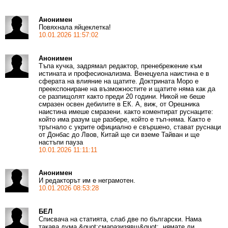
Анонимен
Повяхнала яйцеклетка!
10.01.2026 11:57:02
Анонимен
Тъпа кучка, задрямал редактор, пренебрежение към
истината и професионализма. Венецуела наистина е в
сферата на влияние на щатите. Доктрината Моро е
преекспониране на възможностите и щатите няма как да
се разпищолят както преди 20 години. Никой не беше
смразен освен дебилите в ЕК. А, виж, от Орешника
наистина имеше смразени. както коментират руснаците:
който има разум ще разбере, който е тъп-няма. Както е
тръгнало с укрите официално е свършено, стават руснаци
от Донбас до Лвов, Китай ще си вземе Тайван и ще
настъпи пауза
10.01.2026 11:11:11
Анонимен
И редакторът им е неграмотен.
10.01.2026 08:53:28
БЕЛ
Списвача на статията, слаб две по български. Нама
такава дума &quot;смаразизявщ&quot;, нямате ли