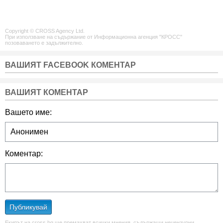
Copyright © CROSS Agency Ltd.
При използване на съдържание от Информационна агенция "КРОСС"
позоваването е задължително.
ВАШИЯТ FACEBOOK КОМЕНТАР
ВАШИЯТ КОМЕНТАР
Вашето име:
Коментар:
Публикувай
Екипът на cross.bg ще премахват всички мнения, съдържащи нецензурни