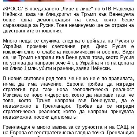
/КРОСС/ В предаването „Лице в лице" по бТВ Надежда
Нейнски, каза че блицкригът на Тръмп във Венецуела
беше една демонстрация на сила, която беше
смразяваща за Русия. Това неминуемо ще се отрази на
двустранните отношения.
Много неща се случиха, след като войната на Русия в
Украйна промени световния ред. Днес Русия е
изключително отслабена икономически и военно. Видя
се, че Тръмп направи във Венецуела това, кеото Русия
не успява да направи вече 4 г. в Украйна и то на цената
на близо 1 млн. убити и ранени, заяви Нейнски.
В новия световен ред това, че нещо не е по правилата,
няма да има значение. Европа трябва да изгради
стратегия при тази нова геополитическа реалност
Изисква се ново лидерство, което да направи така, че
това, което Тръмп направи във Венецуела, да е
невъзможно в Гренландия. Трябва да се изгради
стратегическа реалност, която да направи принудата
невъзможна, посочи дипломатът.
Гренландия е много важна за сигурността и на САЩ, и
на Европа от геостратегическа гледна точка. Гренландия