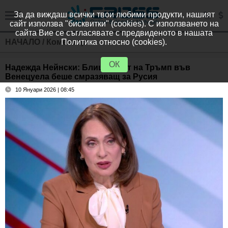
За да виждаш всички твои любими продукти, нашият
сайт използва "бисквитки" (cookies). С използването на
сайта Вие се съгласявате с предвиденото в нашата
НАЧАЛО
/
Коментари
Политика относно (cookies).
ОК
Надежда Нейнски: Блицкригът на Тръмп във
Венецуела беше смразяващ за Русия
10 Януари 2026 | 08:45