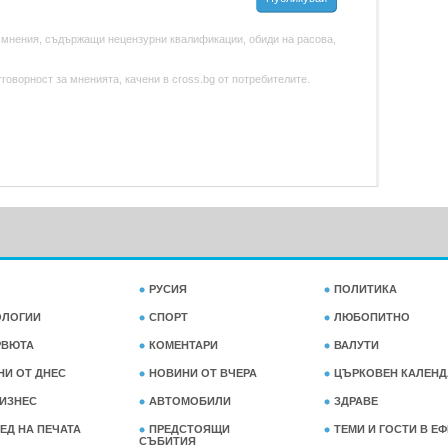
 мнения, съдържащи нецензурни квалификации, обиди на расова,
оворност за мненията, качени в cross.bg от потребителите.
РУСИЯ
ПОЛИТИКА
ОЛОГИИ
СПОРТ
ЛЮБОПИТНО
РВЮТА
КОМЕНТАРИ
ВАЛУТИ
НИ ОТ ДНЕС
НОВИНИ ОТ ВЧЕРА
ЦЪРКОВЕН КАЛЕНД
ИЗНЕС
АВТОМОБИЛИ
ЗДРАВЕ
ЕД НА ПЕЧАТА
ПРЕДСТОЯЩИ
ТЕМИ И ГОСТИ В Е
СЪБИТИЯ