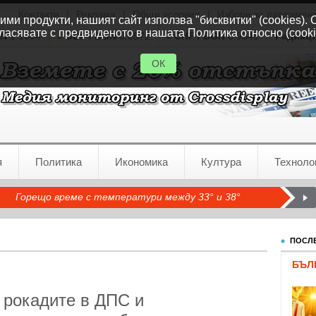
Контакти
|
Реклама
|
Общи условия
|
Избори за парламен
ми продукти, нашият сайт използва "бисквитки" (cookies). 
ласявате с предвиденото в нашата Политика относно (cooki
GN
1.1554
GBP / BGN
0.8572
CHF / BGN
0.9345
Радиац
ОК
я
Политика
Икономика
Култура
Техноло
Горещо време с температури между 33° и 38°
ПОСЛЕ
БЪЛ
 рокадите в ДПС и