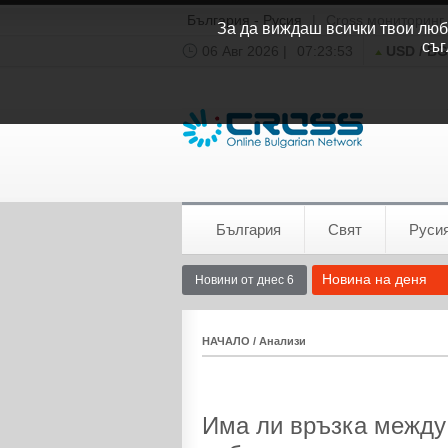
България - Русия
|
Cross мониторинг
За да виждаш всички твои люби
съг
06 Авг 2026 |
07:23:54
USD / B
Времето:
София
0°C
България
Свят
Руси
Новина на деня
Новини от днес 6
НАЧАЛО
/
Анализи
Има ли връзка между