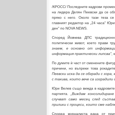
/КРОСС/ Последните кадрови промен
на лидера Делян Пеевски да се обг
пряко с него. Около тази теза се
главният редактор на „24 часа" Юр
ден" по NOVA NEWS.
Според Йовчева ДПС традиционн
политически живот, което прави т
знаем, е основно от информаци
информация практически липсва"
, 
По думите ѝ част от сменените фигур
причини, но въпреки това рокади
Пеевски иска да се обгради с хора
с такива, които вече са изградил
Юри Велев също вижда в кадровите 
партията.
„Виждам консолидиране
случват само месец след съста
прилики с процеси, които сме набл
Според журналиста една от прич