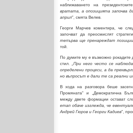
наближаването на президентскит
вратата, а опозицията започва д
април
", смята Велев.
Георги Марчев коментира, че сле
започват да преосмислят стратег
тепърва ще пренареждат позиции
той.
По думите му е възможно рокадите д
стил.
„При него често се наблюд
определени процеси, а да прехвърл
но въпросът е дали те са реални и
В хода на разговора беше засег
Промяната" и „Демократична Бъл
между двете формации остават сл
етап обаче изглежда, че евентуа
Андрей Гюров и Георги Кадиев
", про