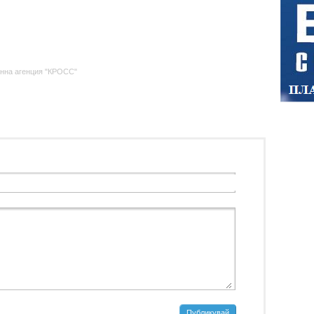
нна агенция "КРОСС"
Публикувай