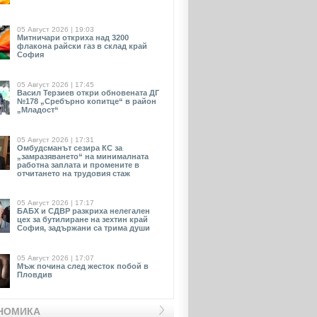
05 Август 2026 | 19:03
Митничари откриха над 3200
флакона райски газ в склад край
София
05 Август 2026 | 17:45
Васил Терзиев откри обновената ДГ
№178 „Сребърно копитце“ в район
„Младост“
05 Август 2026 | 17:31
Омбудсманът сезира КС за
„замразяването“ на минималната
работна заплата и промените в
отчитането на трудовия стаж
05 Август 2026 | 17:17
БАБХ и СДВР разкриха нелегален
цех за бутилиране на зехтин край
София, задържани са трима души
05 Август 2026 | 17:07
Мъж почина след жесток побой в
Пловдив
НОМИКА