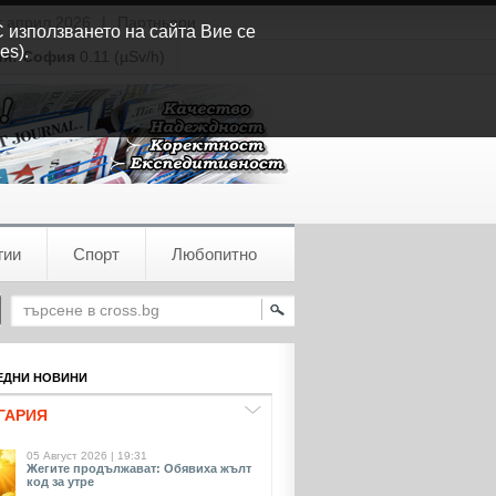
т април 2026
|
Партньори
С използването на сайта Вие се
es).
ия:
София
0.11 (µSv/h)
гии
Спорт
Любопитно
ДНИ НОВИНИ
ГАРИЯ
05 Август 2026 | 19:31
Жегите продължават: Обявиха жълт
код за утре