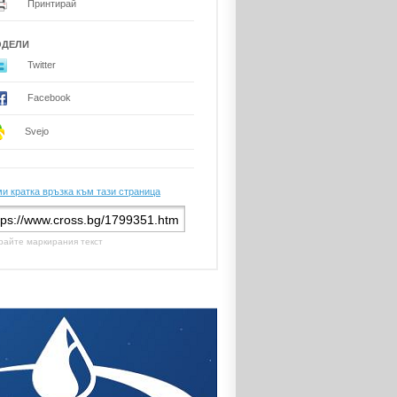
Принтирай
ОДЕЛИ
Twitter
Facebook
Svejo
и кратка връзка към тази страница
райте маркирания текст