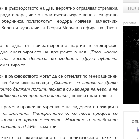
и в ръководството на ДПС вероятно отразяват стремежа
ПОЛ
ради с хора, чието политическо израстване е свързано
 обединиха политологът Теодора Йовчева, заместник-
реклама
и Велев и журналистът Георги Марчев в ефира на „Твоят
о е една от най-затворените партии в българския
рудно анализирането на процесите в нея.
„Това, което
ята, която достига до медиите. Друга публична
коментира тя.
и в ръководството могат да се оттеглят по генерационни
те са били изненадващи.
„Смятам, че вероятно Делян
, които дължат политическата си кариера на него, а не
и собствен авторитет и влияние
", посочи политологът.
промени процес на укрепване на лидерските позиции в
 на властта. Интересното е, че тези процеси се
вянето на правителството. Намирам и определени
ОП
юдавали и в ГЕРБ
", каза той.
ините за активизирането на политическите сили е