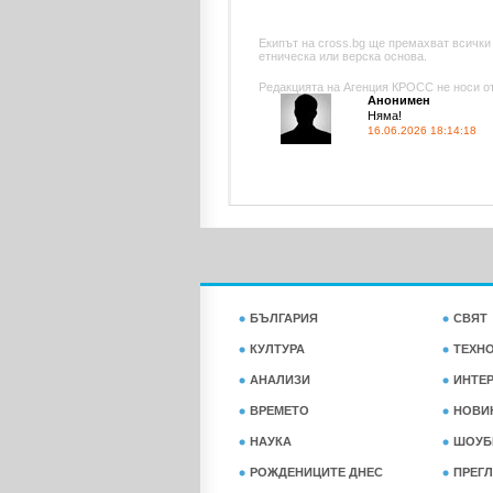
Екипът на cross.bg ще премахват всички
етническа или верска основа.
Редакцията на Агенция КРОСС не носи отг
Анонимен
Няма!
16.06.2026 18:14:18
БЪЛГАРИЯ
СВЯТ
КУЛТУРА
ТЕХН
АНАЛИЗИ
ИНТЕ
ВРЕМЕТО
НОВИ
НАУКА
ШОУБ
РОЖДЕНИЦИТЕ ДНЕС
ПРЕГЛ