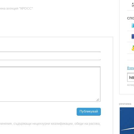
нна агенция "КРОСС"
СП
Взем
копи
реклама
Публикувай
 мнения, съдържащи нецензурни квалификации, обиди на расова,