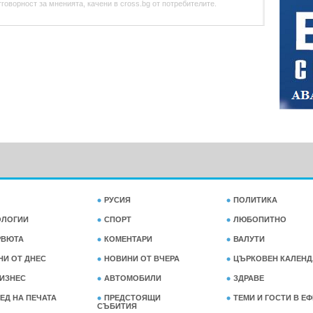
оворност за мненията, качени в cross.bg от потребителите.
РУСИЯ
ПОЛИТИКА
ОЛОГИИ
СПОРТ
ЛЮБОПИТНО
РВЮТА
КОМЕНТАРИ
ВАЛУТИ
НИ ОТ ДНЕС
НОВИНИ ОТ ВЧЕРА
ЦЪРКОВЕН КАЛЕНД
ИЗНЕС
АВТОМОБИЛИ
ЗДРАВЕ
ЕД НА ПЕЧАТА
ПРЕДСТОЯЩИ
ТЕМИ И ГОСТИ В Е
СЪБИТИЯ