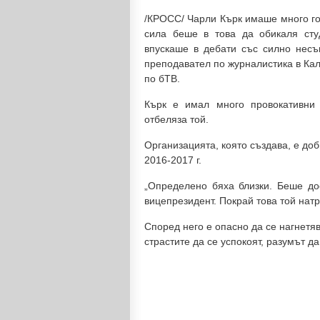
/КРОСС/ Чарли Кърк имаше много го
сила беше в това да обикаля сту
впускаше в дебати със силно несъ
преподавател по журналистика в Кал
по бТВ.
Кърк е имал много провокативни 
отбеляза той.
Организацията, която създава, е до
2016-2017 г.
„Определено бяха близки. Беше до
вицепрезидент. Покрай това той нат
Според него е опасно да се нагнетя
страстите да се успокоят, разумът да