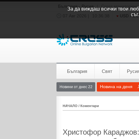
България - Русия
|
Cross мониторинг
За да виждаш всички твои люби
съг
07 Авг 2026 |
10:36:38
USD / B
Времето:
София
0°C
България
Свят
Руси
Новина на деня
Новини от днес 22
НАЧАЛО
/
Коментари
Христофор Караджов: