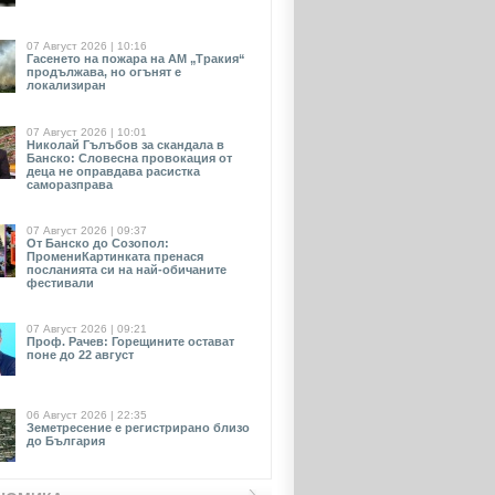
07 Август 2026 | 10:16
Гасенето на пожара на АМ „Тракия“
продължава, но огънят е
локализиран
07 Август 2026 | 10:01
Николай Гълъбов за скандала в
Банско: Словесна провокация от
деца не оправдава расистка
саморазправа
07 Август 2026 | 09:37
От Банско до Созопол:
ПромениКартинката пренася
посланията си на най-обичаните
фестивали
07 Август 2026 | 09:21
Проф. Рачев: Горещините остават
поне до 22 август
06 Август 2026 | 22:35
Земетресение е регистрирано близо
до България