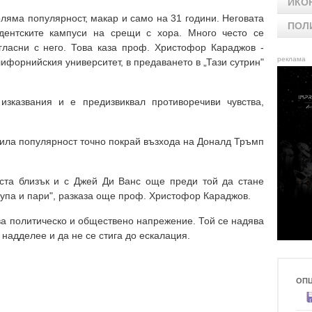
ИКО
ляма популярност, макар и само на 31 години. Неговата
ПОЛ
дентските кампуси на срещи с хора. Много често се
гласни с него. Това каза проф. Христофор Караджов -
реклама
ифорнийския университет, в предаването в „Тази сутрин"
изказвания и е предизвиквал противоречиви чувства,
била популярност точно покрай възхода на Доналд Тръмп
ста близък и с Джей Ди Ванс още преди той да стане
рупа и пари", разказа още проф. Христофор Караджов.
ва политическо и обществено напрежение. Той се надява
 надделее и да не се стига до ескалация.
ОП