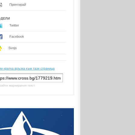
Принтирай
ОДЕЛИ
Twitter
Facebook
Svejo
и кратка връзка към тази страница
райте маркирания текст