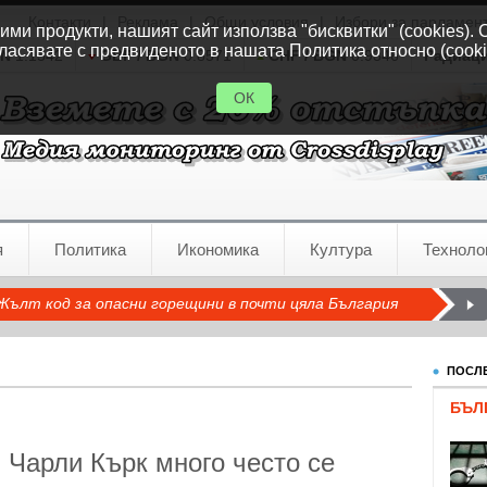
Контакти
|
Реклама
|
Общи условия
|
Избори за парламен
ми продукти, нашият сайт използва "бисквитки" (cookies). 
ласявате с предвиденото в нашата Политика относно (cooki
GN
1.1542
GBP / BGN
0.8571
CHF / BGN
0.9346
Радиац
ОК
я
Политика
Икономика
Култура
Техноло
Жълт код за опасни горещини в почти цяла България
ПОСЛЕ
БЪЛ
 Чарли Кърк много често се