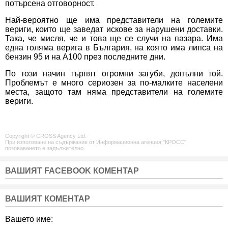
потърсена отговорност.
Най-вероятно ще има представители на големите
вериги, които ще заведат искове за нарушени доставки.
Така, че мисля, че и това ще се случи на пазара. Има
една голяма верига в България, на която има липса на
бензин 95 и на А100 през последните дни.
По този начин търпят огромни загуби, допълни той.
Проблемът е много сериозен за по-малките населени
места, защото там няма представители на големите
вериги.
Copyright © CROSS Agency Ltd.
При използване на съдържание от Информационна агенция "КРОСС"
позоваването е задължително.
ВАШИЯТ FACEBOOK КОМЕНТАР
ВАШИЯТ КОМЕНТАР
Вашето име: