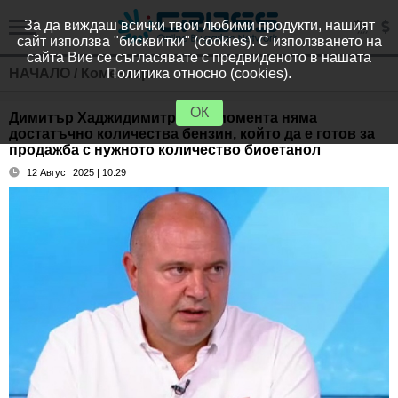
За да виждаш всички твои любими продукти, нашият
сайт използва "бисквитки" (cookies). С използването на
сайта Вие се съгласявате с предвиденото в нашата
НАЧАЛО
/
Коментари
Политика относно (cookies).
ОК
Димитър Хаджидимитров: В момента няма
достатъчно количества бензин, който да е готов за
продажба с нужното количество биоетанол
12 Август 2025 | 10:29