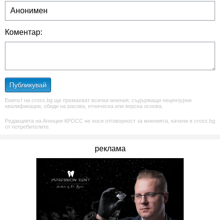
Коментар:
Публикувай
Екипът на cross.bg ще премахват всички мнения, съдържащи нецензурни
квалификации, обиди на расова, етническа или верска основа.
Редакцията на Агенция КРОСС не носи отговорност за мненията, качени в cross.bg
от потребителите.
реклама