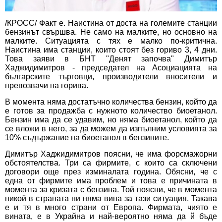
/КРОСС/ Факт е. Наистина от доста на големите станции
бензинът свършва. Не само на малките, но основно на
малките. Ситуацията с тях е малко по-критична.
Наистина има станции, които стоят без гориво 3, 4 дни.
Това заяви в БНТ "Денят започва" Димитър
Хаджидимитров - председател на Асоциацията на
българските търговци, производители вносители и
превозвачи на горива.
В момента няма достатъчно количества бензин, който да
е готов за продажба с нужното количество биоетанол.
Бензин има да се удавим, но няма биоетанол, който да
се вложи в него, за да можем да изпълним условията за
10% съдържание на биоетанол в бензините.
Димитър Хаджидимитров поясни, че има форсмажорни
обстоятелства. Три са фирмите, с които са сключени
договори още през изминалата година. Обясни, че с
една от фирмите има проблем и това е причината в
момента за кризата с бензина. Той поясни, че в момента
никой в страната ни няма вина за тази ситуация. Такава
е и тя в много страни от Европа. Фирмата, чиято е
вината, е в Украйна и най-вероятно няма да й бъде