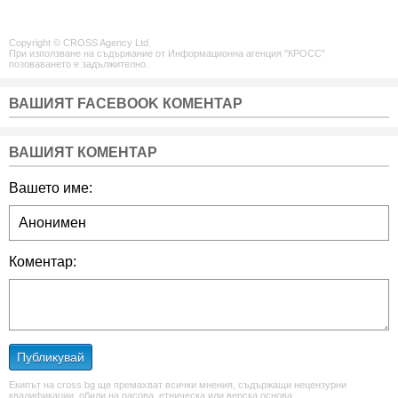
Copyright © CROSS Agency Ltd.
При използване на съдържание от Информационна агенция "КРОСС"
позоваването е задължително.
ВАШИЯТ FACEBOOK КОМЕНТАР
ВАШИЯТ КОМЕНТАР
Вашето име:
Коментар:
Публикувай
Екипът на cross.bg ще премахват всички мнения, съдържащи нецензурни
квалификации, обиди на расова, етническа или верска основа.