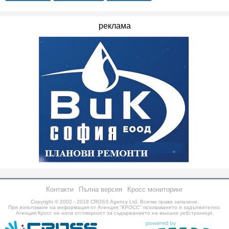
реклама
Контакти
Пълна версия
Кросс мониторинг
Copyright © 2002 - 2018
CROSS Agency Ltd.
Всички права запазени.
При използване на информация от Агенция "КРОСС" позоваването е задължително.
Агенция Кросс не носи отговорност за съдържанието на външни уебстраници.