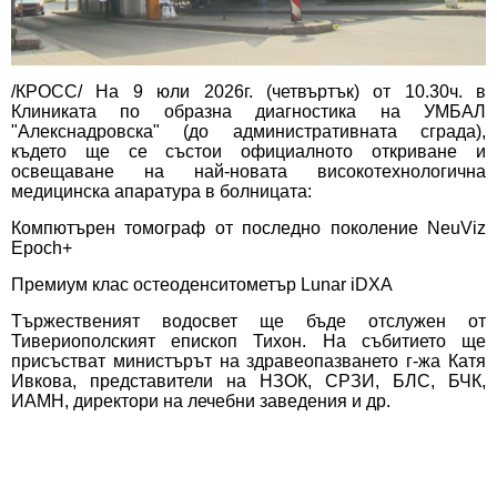
/КРОСС/ На 9 юли 2026г. (четвъртък) от 10.30ч. в
Клиниката по образна диагностика на УМБАЛ
"Алекснадровска" (до административната сграда),
където ще се състои официалното откриване и
освещаване на най-новата високотехнологична
медицинска апаратура в болницата:
Компютърен томограф от последно поколение NeuViz
Epoch+
Премиум клас остеоденситометър Lunar iDXA
Тържественият водосвет ще бъде отслужен от
Тивериополският епископ Тихон. На събитието ще
присъстват министърът на здравеопазването г-жа Катя
Ивкова, представители на НЗОК, СРЗИ, БЛС, БЧК,
ИАМН, директори на лечебни заведения и др.