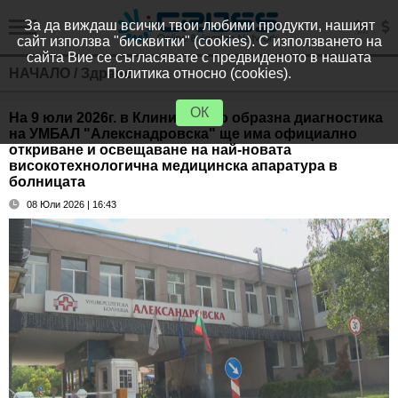
За да виждаш всички твои любими продукти, нашият
сайт използва "бисквитки" (cookies). С използването на
сайта Вие се съгласявате с предвиденото в нашата
НАЧАЛО
/
Здраве
Политика относно (cookies).
ОК
На 9 юли 2026г. в Клиниката по образна диагностика
на УМБАЛ "Алекснадровска" ще има официално
откриване и освещаване на най-новата
високотехнологична медицинска апаратура в
болницата
08 Юли 2026 | 16:43