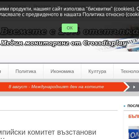
Контакти
|
Реклама
|
Общи условия
|
Избори за парламен
ми продукти, нашият сайт използва "бисквитки" (cookies). 
ласявате с предвиденото в нашата Политика относно (cooki
GN
1.1535
GBP / BGN
0.8577
CHF / BGN
0.9347
Радиац
ОК
я
Политика
Икономика
Култура
Техноло
8 август - Международният ден на котките
ПОСЛЕ
БЪЛ
пийски комитет възстанови