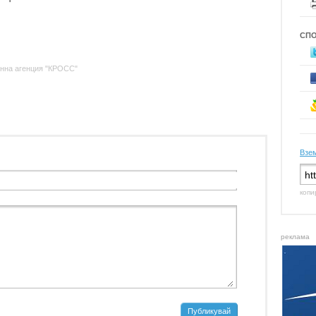
СП
нна агенция "КРОСС"
Взем
копи
реклама
Публикувай