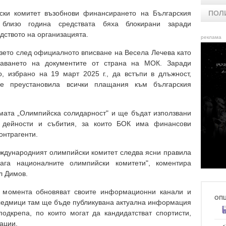
ки комитет възобнови финансирането на Българския
ПОЛ
 близо година средствата бяха блокирани заради
дството на организацията.
реклама
зето след официалното вписване на Весела Лечева като
наването на документите от страна на МОК. Заради
, избрано на 19 март 2025 г., да встъпи в длъжност,
ше преустановила всички плащания към българския
мата „Олимпийска солидарност" и ще бъдат използвани
 дейности и събития, за които БОК има финансови
онтрагенти.
еждународният олимпийски комитет следва ясни правила
ага националните олимпийски комитети", коментира
л Димов.
в момента обновяват своите информационни канали и
ОП
е седмици там ще бъде публикувана актуална информация
одкрепа, по които могат да кандидатстват спортисти,
ации.