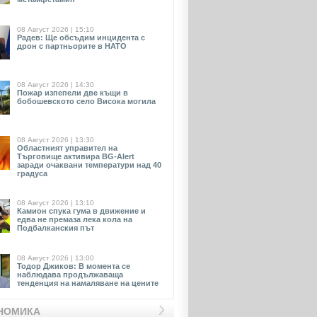
08 Август 2026 | 15:10
Радев: Ще обсъдим инцидента с
дрон с партньорите в НАТО
08 Август 2026 | 14:30
Пожар изпепели две къщи в
бобошевското село Висока могила
08 Август 2026 | 13:30
Областният управител на
Търговище активира BG-Alert
заради очаквани температури над 40
градуса
08 Август 2026 | 13:10
Камион спука гума в движение и
едва не премаза лека кола на
Подбалканския път
08 Август 2026 | 13:00
Тодор Джиков: В момента се
наблюдава продължаваща
тенденция на намаляване на цените
НОМИКА