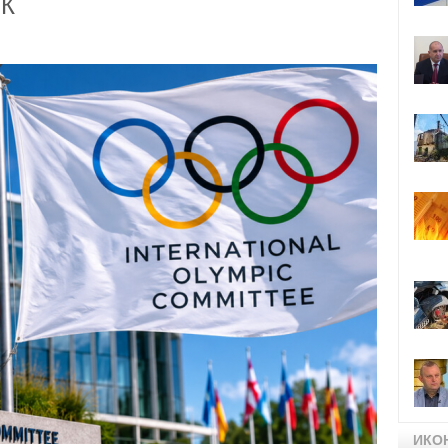
ОК
ИКО