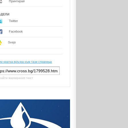
Принтирай
ОДЕЛИ
Twitter
Facebook
Svejo
и кратка връзка към тази страница
райте маркирания текст