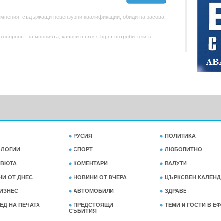
 мнения, съдържащи нецензурни квалификации, обиди на расова,
оворност за мненията, качени в cross.bg от потребителите.
РУСИЯ
ПОЛИТИКА
ОЛОГИИ
СПОРТ
ЛЮБОПИТНО
РВЮТА
КОМЕНТАРИ
ВАЛУТИ
НИ ОТ ДНЕС
НОВИНИ ОТ ВЧЕРА
ЦЪРКОВЕН КАЛЕНД
ИЗНЕС
АВТОМОБИЛИ
ЗДРАВЕ
ЕД НА ПЕЧАТА
ПРЕДСТОЯЩИ
ТЕМИ И ГОСТИ В Е
СЪБИТИЯ