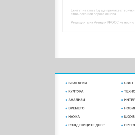
Екипът на cross.bg ще премахват всички
етническа или верска основа.
Редакцията на Агенция КРОСС не носи отг
БЪЛГАРИЯ
СВЯТ
КУЛТУРА
ТЕХН
АНАЛИЗИ
ИНТЕ
ВРЕМЕТО
НОВИ
НАУКА
ШОУБ
РОЖДЕНИЦИТЕ ДНЕС
ПРЕГЛ