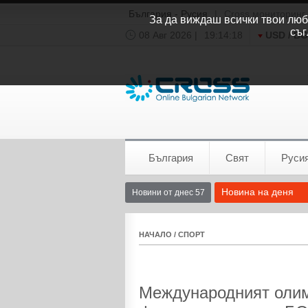
България - Русия
|
Cross мониторинг
За да виждаш всички твои люби
съг
08 Авг 2026 |
19:14:18
USD / B
Времето:
София
0°C
България
Свят
Руси
Новина на деня
Новини от днес 57
НАЧАЛО
/
СПОРТ
Международният олим