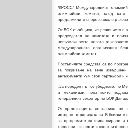
/КРОСС/ Международният олимпийс
олимпийски комитет, след като
продължилите спорове около ръково
От БОК съобщиха, че решението е в
председател на комитета и приз
невъзможността новото ръководство
международната организация бе
олимпийски комитет.
Постъпилите средства са по програ
за покриване на вече извършени
ангажименти към свои партньори и к
„За пореден път се убедихме, че М
и механизми, чрез които подпом
генералният секретар на БОК Данаи
От организацията допълниха, че 
интернет страницата си. В близкит
за програмите за финансиране и п
треньори, експерти и спортни федер