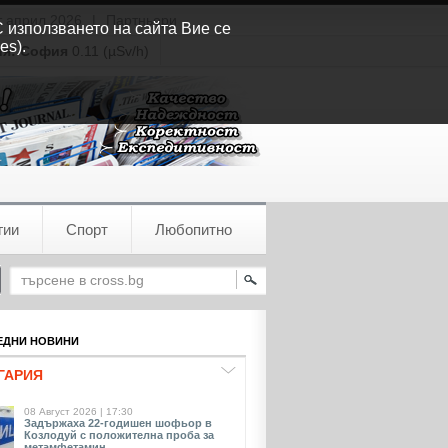
т април 2026
|
Партньори
С използването на сайта Вие се
es).
ия:
София
0.11 (µSv/h)
гии
Спорт
Любопитно
ДНИ НОВИНИ
ГАРИЯ
08 Август 2026 | 17:30
Задържаха 22-годишен шофьор в
Козлодуй с положителна проба за
метамфетамин