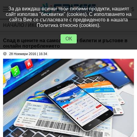
За да виждаш всички твои любими продукти, нашият
сайт използва "бисквитки" (cookies). С използването на
сайта Вие се съгласявате с предвиденото в нашата
НАЧАЛО
/
ИКОНОМИКА
Политика относно (cookies).
ОК
Спад в цените на самолетните билети и ръстове в
онлайн потреблението
28 Ноември 2016 | 16:34