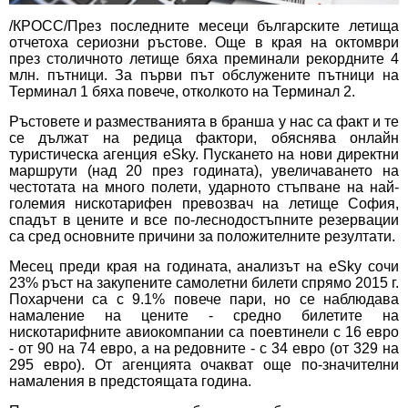
/КРОСС/През последните месеци българските летища
отчетоха сериозни ръстове. Още в края на октомври
през столичното летище бяха преминали рекордните 4
млн. пътници. За първи път обслужените пътници на
Терминал 1 бяха повече, отколкото на Терминал 2.
Ръстовете и разместванията в бранша у нас са факт и те
се дължат на редица фактори, обяснява онлайн
туристическа агенция eSky. Пускането на нови директни
маршрути (над 20 през годината), увеличаването на
честотата на много полети, ударното стъпване на най-
големия нискотарифен превозвач на летище София,
спадът в цените и все по-леснодостъпните резервации
са сред основните причини за положителните резултати.
Месец преди края на годината, анализът на eSky сочи
23% ръст на закупените самолетни билети спрямо 2015 г.
Похарчени са с 9.1% повече пари, но се наблюдава
намаление на цените - средно билетите на
нискотарифните авиокомпании са поевтинели с 16 евро
- от 90 на 74 евро, а на редовните - с 34 евро (от 329 на
295 евро). От агенцията очакват още по-значителни
намаления в предстоящата година.