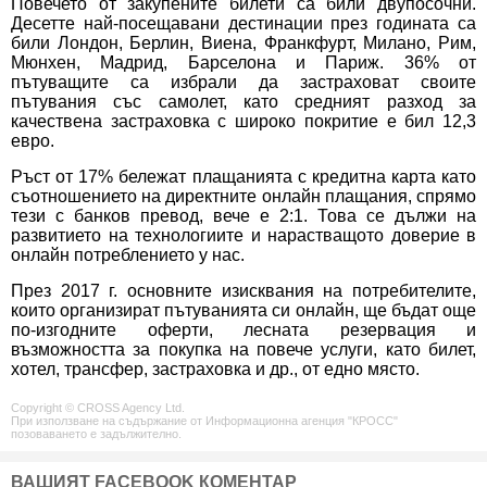
Повечето от закупените билети са били двупосочни.
Десетте най-посещавани дестинации през годината са
били Лондон, Берлин, Виена, Франкфурт, Милано, Рим,
Мюнхен, Мадрид, Барселона и Париж. 36% от
пътуващите са избрали да застраховат своите
пътувания със самолет, като средният разход за
качествена застраховка с широко покритие е бил 12,3
евро.
Ръст от 17% бележат плащанията с кредитна карта като
съотношението на директните онлайн плащания, спрямо
тези с банков превод, вече е 2:1. Това се дължи на
развитието на технологиите и нарастващото доверие в
онлайн потреблението у нас.
През 2017 г. основните изисквания на потребителите,
които организират пътуванията си онлайн, ще бъдат още
по-изгодните оферти, лесната резервация и
възможността за покупка на повече услуги, като билет,
хотел, трансфер, застраховка и др., от едно място.
Copyright © CROSS Agency Ltd.
При използване на съдържание от Информационна агенция "КРОСС"
позоваването е задължително.
ВАШИЯТ FACEBOOK КОМЕНТАР