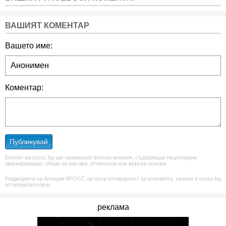
ВАШИЯТ КОМЕНТАР
Вашето име:
Коментар:
Публикувай
Екипът на cross.bg ще премахват всички мнения, съдържащи нецензурни
квалификации, обиди на расова, етническа или верска основа.
Редакцията на Агенция КРОСС не носи отговорност за мненията, качени в cross.bg
от потребителите.
реклама