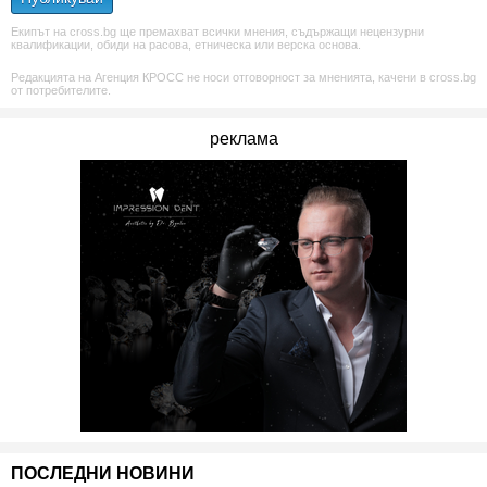
Екипът на cross.bg ще премахват всички мнения, съдържащи нецензурни
квалификации, обиди на расова, етническа или верска основа.
Редакцията на Агенция КРОСС не носи отговорност за мненията, качени в cross.bg
от потребителите.
реклама
ПОСЛЕДНИ НОВИНИ