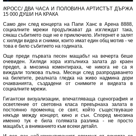
/КРОСС/ ДВА ЧАСА И ПОЛОВИНА АРТИСТЪТ ДЪРЖА
15 000 ДУШИ НА КРАКА
Само ден след концерта на Папи Ханс в Арена 8888,
социалните мрежи продължават да изглеждат така,
сякаш събитието още не е приключило. Интернет е залят
с хиляди видеа и снимки, които имат един общ мотив - че
това е било събитието на годината.
Още преди първата песен мащабът на вечерта беше
очевиден. Хиляди хора изпълниха залата до краен
предел, а мнозина коментираха, че никога не са я
виждали толкова пълна. Месеци след разпродаването
на билетите, реалната гледка на живо надмина дори
очакванията, създадени от снимките и видеата в
социалните мрежи.
Гигантски визуализации, впечатляваща сценография и
осветление от световна класа превърнаха залата в
постоянно променящ се свят, който съществуваше
някъде между концерт, кино и сън. Според мнозина
именно тук е била голямата разлика - не просто
мащабът, а вниманието към всеки детайл.