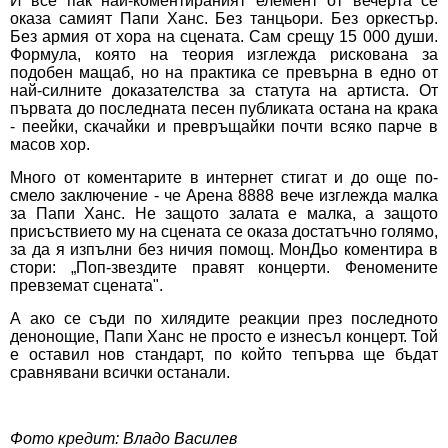
И все пак най-коментираният елемент от вечерта се
оказа самият Папи Ханс. Без танцьори. Без оркестър.
Без армия от хора на сцената. Сам срещу 15 000 души.
Формула, която на теория изглежда рискована за
подобен мащаб, но на практика се превърна в едно от
най-силните доказателства за статута на артиста. От
първата до последната песен публиката остана на крака
- пеейки, скачайки и превръщайки почти всяко парче в
масов хор.
Много от коментарите в интернет стигат и до още по-
смело заключение - че Арена 8888 вече изглежда малка
за Папи Ханс. Не защото залата е малка, а защото
присъствието му на сцената се оказа достатъчно голямо,
за да я изпълни без ничия помощ. МонДьо коментира в
стори: „Поп-звездите правят концерти. Феномените
превземат сцената".
А ако се съди по хилядите реакции през последното
денонощие, Папи Ханс не просто е изнесъл концерт. Той
е оставил нов стандарт, по който тепърва ще бъдат
сравнявани всички останали.
Фото кредит: Владо Василев