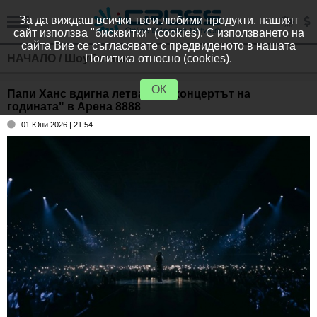
За да виждаш всички твои любими продукти, нашият
сайт използва "бисквитки" (cookies). С използването на
сайта Вие се съгласявате с предвиденото в нашата
НАЧАЛО
/
Шоубизнес
Политика относно (cookies).
ОК
Папи Ханс вдигна летвата с "концертът на
годината" в Арена 8888
01 Юни 2026 | 21:54