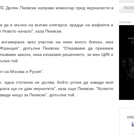
ПС Делян Пеевски направи коментар пред журналисти в
ПОЛ
реклама
и да е мъчно на всички олигарси, крадци на мафията и
т Новото начало", каза Пеевски.
 ангажирана чрез участие на неин много близък, има
 Франция", допълни Пеевски. "Отказваме да приемем
пазваме закона, нека изчакаме решението, за мен ЦИК е
ълни той.
т на Москва и Русия".
, една стотинка не дължа. Който успее да извади моя
нага ще си дам имунитета", каза още Пеевски. "Колкото
звади нищо за Пеевски", допълни той.
ОП