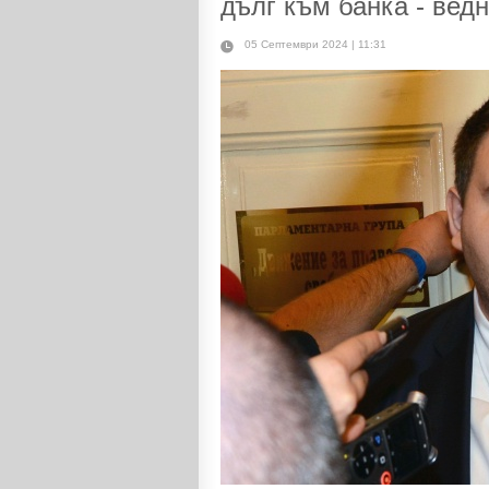
дълг към банка - вед
05 Септември 2024 | 11:31