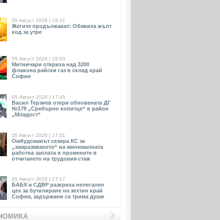
05 Август 2026 | 19:31
Жегите продължават: Обявиха жълт
код за утре
05 Август 2026 | 19:03
Митничари откриха над 3200
флакона райски газ в склад край
София
05 Август 2026 | 17:45
Васил Терзиев откри обновената ДГ
№178 „Сребърно копитце“ в район
„Младост“
05 Август 2026 | 17:31
Омбудсманът сезира КС за
„замразяването“ на минималната
работна заплата и промените в
отчитането на трудовия стаж
05 Август 2026 | 17:17
БАБХ и СДВР разкриха нелегален
цех за бутилиране на зехтин край
София, задържани са трима души
НОМИКА