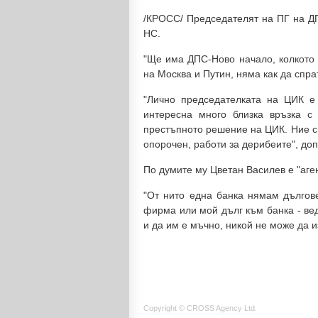
/КРОСС/ Председателят на ПГ на Д
НС.
"Ще има ДПС-Ново начало, колкото 
на Москва и Путин, няма как да спра
"Лично председателката на ЦИК е
интересна много близка връзка с
престъпното решение на ЦИК. Ние с
опорочен, работи за дерибеите", доп
По думите му Цветан Василев е "аген
"От нито една банка нямам дългове
фирма или мой дълг към банка - вед
и да им е мъчно, никой не може да и
Copyright © CROSS Agency Ltd.