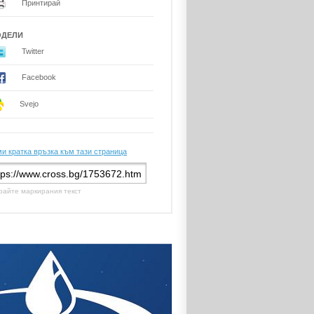
Принтирай
ОДЕЛИ
Twitter
Facebook
Svejo
и кратка връзка към тази страница
райте маркирания текст