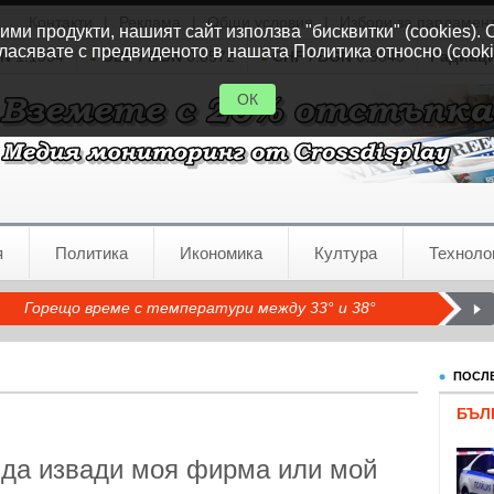
Контакти
|
Реклама
|
Общи условия
|
Избори за парламен
ми продукти, нашият сайт използва "бисквитки" (cookies). 
ласявате с предвиденото в нашата Политика относно (cooki
GN
1.1554
GBP / BGN
0.8572
CHF / BGN
0.9345
Радиац
ОК
я
Политика
Икономика
Култура
Техноло
Горещо време с температури между 33° и 38°
ПОСЛЕ
БЪЛ
 да извади моя фирма или мой