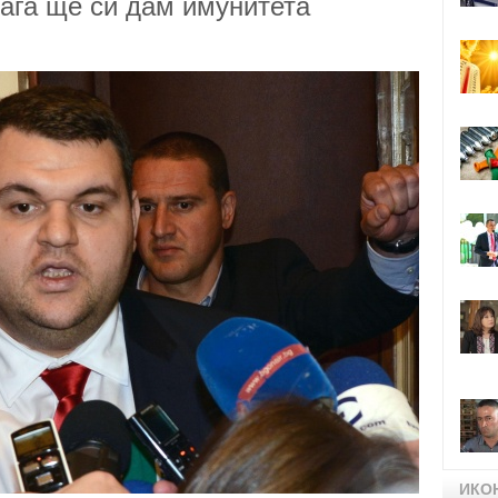
нага ще си дам имунитета
ИКО