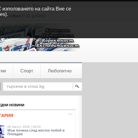
т април 2026
|
Партньори
С използването на сайта Вие се
es).
ия:
София
0.11 (µSv/h)
гии
Спорт
Любопитно
ДНИ НОВИНИ
ГАРИЯ
06 Август 2026 | 08:02
Мъж почина след жесток побой в
Пловдив