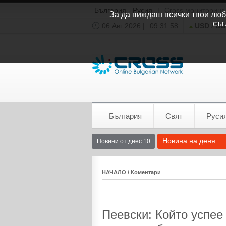
България - Русия
|
Cross мониторинг
За да виждаш всички твои люби
съг
06 Авг 2026 |
09:31:59
USD / B
Времето:
София
0°C
България
Свят
Руси
Новина на деня
Новини от днес 10
НАЧАЛО
/
Коментари
Пеевски: Който успее