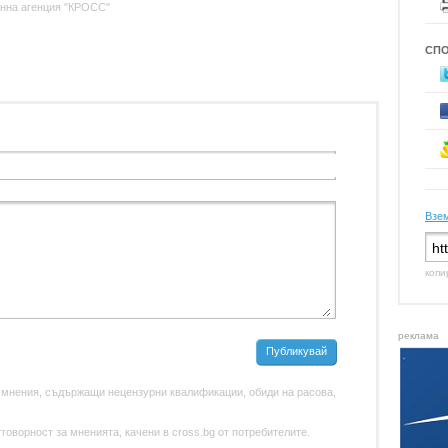
нна агенция "КРОСС"
СП
Взем
копи
реклама
Публикувай
 мнения, съдържащи нецензурни квалификации, обиди на расова,
оворност за мненията, качени в cross.bg от потребителите.