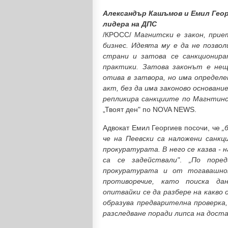
Александър Кашъмов и Емил Геор
лидера на ДПС
/КРОСС/
Магнитски е закон, прие
бизнес. Идеята му е да не позво
страни и затова се санкционир
практики. Затова законът е нещ
отива в затвора, но има определе
акт, без да има законово основани
репликира санкциите по Магнтинс
„Твоят ден" по NOVA NEWS.
Адвокат Емил Георгиев посочи, че
„
че на Пеевски са наложени санкц
прокуратурата. В него се казва -
са се задействали"
.
„По поре
прокуратурата и от тогавашно
противоречие, като поиска да
опитвайки се да разбере на какво
образува предварителна проверка
разследване поради липса на дост