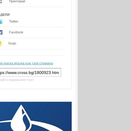
Принтирай
ОДЕЛИ
Twitter
Facebook
Svejo
и кратка връзка към тази страница
райте маркирания текст