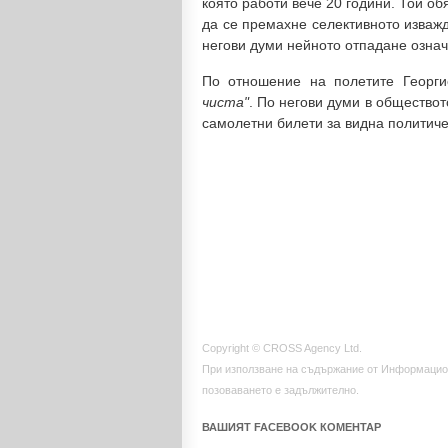
която работи вече 20 години. Той об
да се премахне селективното изваж
негови думи нейното отпадане озна
По отношение на полетите Георги
чиста"
. По негови думи в обществот
самолетни билети за видна политиче
Copyright © CROSS Agency Ltd.
При използване на съдържание от Информацио
позоваването е задължително.
ВАШИЯТ FACEBOOK КОМЕНТАР