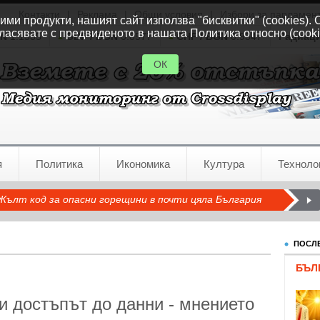
Контакти
|
Реклама
|
Общи условия
|
Избори за парламен
ми продукти, нашият сайт използва "бисквитки" (cookies). 
ласявате с предвиденото в нашата Политика относно (cooki
GN
1.1535
GBP / BGN
0.8577
CHF / BGN
0.9347
Радиац
ОК
я
Политика
Икономика
Култура
Техноло
Жълт код за опасни горещини в почти цяла България
ПОСЛЕ
БЪЛ
 и достъпът до данни - мнението