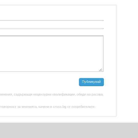
Публикувай
 мнения, съдържащи нецензурни квалификации, обиди на расова,
оворност за мненията, качени в cross.bg от потребителите.