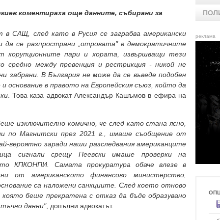
гиев коментираха още данните, събирани за
ПОЛ
т в САЩ, след като в Русия се заграбва американски
реклама
ли да се разпространи „отровата" в демократичните
ат корупционните пари и хората, извършващи тези
о средно между превенция и рестрикция - никой не
ни забрани. В България не може да се въведе подобен
е и основание в правото на Европейския съюз, който да
ки
. Това каза адвокат Александър Кашъмов в ефира на
беше изключително комично, че след като стана ясно,
ии по Магнитски през 2021 г., имаше съобщение от
 най-вероятно заради наши разследвания американците
дица сигнали срещу Пеевски имаше проверки на
то КПКОНПИ. Самата прокуратура обаче влезе в
нни от американското финансово министерство,
 основание са наложени санкциите. След което отново
ОП
, която беше прекратена с отказ да бъде образувано
атъчно данни"
, допълни адвокатът.