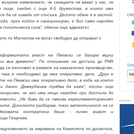
 въпреки изявлението, че санкциите не важат у нас, се
о лице, заедно с още 4-5 дружества, в които има
се да се извади от списъка. Делото обаче е в застой.
СП
ода, през който е санкциониран, е бил само народен
а политическа сила"
, обясни още адвокатът.
те по Магнитски не могат свободно да оперират с
еформалната власт на Пеевски се базира върху
ни във времето"
. По отношение на достъпа до PNR
Взем
 да се използват в рамките на наказателно производство,
 така е необходимо да има оперативно дело.
„Друг е
те на Пеевски има оперативно дело, в хода на което
копи
и данни. Демерджиев трябва да каже", посочи още
горичен, че ако има нещо нередно при достъпа до
повести. „Не бива да се смесва нерегламентираният
реклама
ите. Доколкото разбирам, тази автентичност не се
 Неговата контратеза беше - личен живот и
 още Георгиев.
едложението за закриване на Комисията по досиетата,