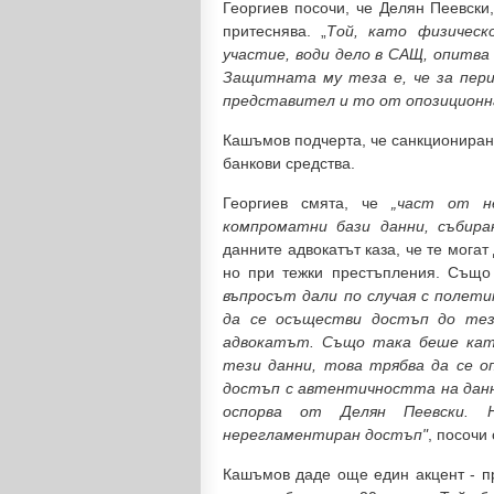
Георгиев посочи, че Делян Пеевски,
притеснява. „
Той, като физическ
участие, води дело в САЩ, опитва 
Защитната му теза е, че за пери
представител и то от опозиционн
Кашъмов подчерта, че санкционирани
банкови средства.
Георгиев смята, че
„част от н
компроматни бази данни, събира
данните адвокатът каза, че те могат
но при тежки престъпления. Също
въпросът дали по случая с полети
да се осъществи достъп до тез
адвокатът. Също така беше кате
тези данни, това трябва да се о
достъп с автентичността на данн
оспорва от Делян Пеевски.
нерегламентиран достъп"
, посочи
Кашъмов даде още един акцент - пр