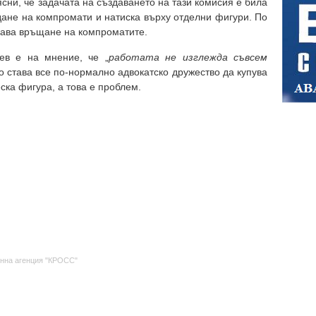
ясни, че задачата на създаването на тази комисия е била
дане на компромати и натиска върху отделни фигури. По
чава връщане на компроматите.
ев е на мнение, че „
работата не изглежда съвсем
о става все по-нормално адвокатско дружество да купува
ска фигура, а това е проблем.
нна агенция "КРОСС"