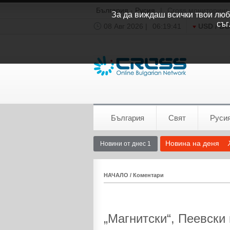
България - Русия
|
Cross мониторинг
За да виждаш всички твои люби
съг
08 Авг 2026 |
06:19:42
USD / B
Времето:
София
0°C
България
Свят
Руси
Новина на деня
Новини от днес 1
НАЧАЛО
/
Коментари
„Магнитски“, Пеевски