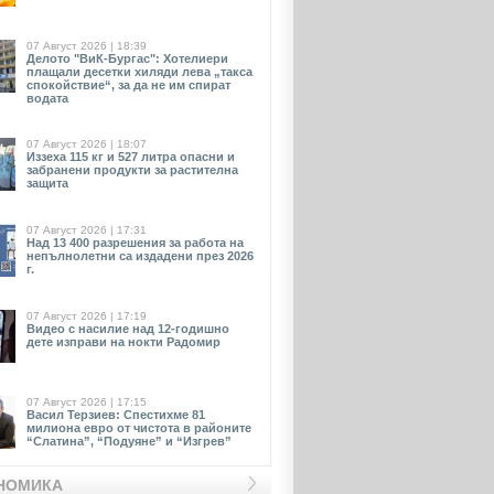
07 Август 2026 | 18:39
Делото "ВиК-Бургас": Хотелиери
плащали десетки хиляди лева „такса
спокойствие“, за да не им спират
водата
07 Август 2026 | 18:07
Иззеха 115 кг и 527 литра опасни и
забранени продукти за растителна
защита
07 Август 2026 | 17:31
Над 13 400 разрешения за работа на
непълнолетни са издадени през 2026
г.
07 Август 2026 | 17:19
Видео с насилие над 12-годишно
дете изправи на нокти Радомир
07 Август 2026 | 17:15
Васил Терзиев: Спестихме 81
милиона евро от чистота в районите
“Слатина”, “Подуяне” и “Изгрев”
НОМИКА