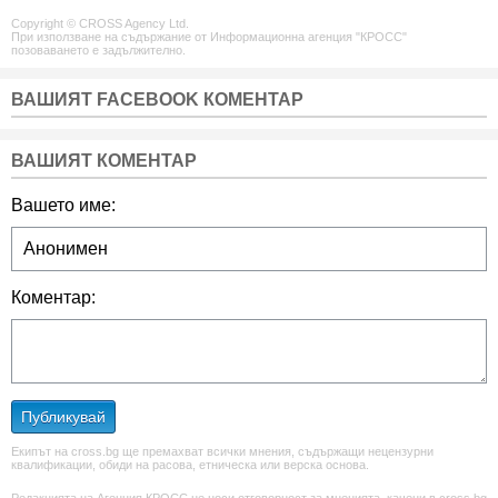
Copyright © CROSS Agency Ltd.
При използване на съдържание от Информационна агенция "КРОСС"
позоваването е задължително.
ВАШИЯТ FACEBOOK КОМЕНТАР
ВАШИЯТ КОМЕНТАР
Вашето име:
Коментар:
Публикувай
Екипът на cross.bg ще премахват всички мнения, съдържащи нецензурни
квалификации, обиди на расова, етническа или верска основа.