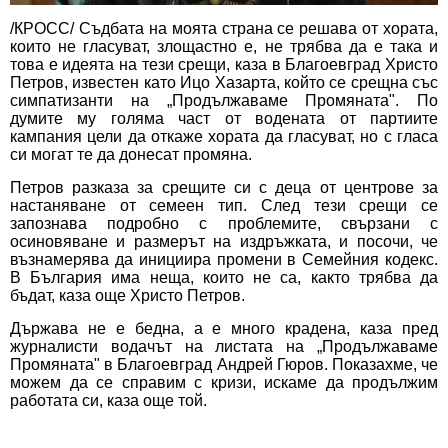
/КРОСС/ Съдбата на моята страна се решава от хората,
които не гласуват, злощастно е, не трябва да е така и
това е идеята на тези срещи, каза в Благоевград Христо
Петров, известен като Ицо Хазарта, който се срещна със
симпатизанти на „Продължаваме Промяната". По
думите му голяма част от водената от партиите
кампания цели да откаже хората да гласуват, но с гласа
си могат те да донесат промяна.
Петров разказа за срещите си с деца от центрове за
настаняване от семеен тип. След тези срещи се
запознава подробно с проблемите, свързани с
осиновяване и размерът на издръжката, и посочи, че
възнамерява да инициира промени в Семейния кодекс.
В България има неща, които не са, както трябва да
бъдат, каза още Христо Петров.
Държава не е бедна, а е много крадена, каза пред
журналисти водачът на листата на „Продължаваме
Промяната" в Благоевград Андрей Гюров. Показахме, че
можем да се справим с кризи, искаме да продължим
работата си, каза още той.