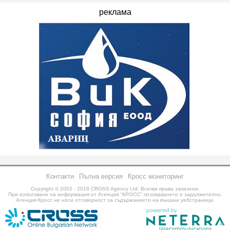
реклама
Контакти
Пълна версия
Кросс мониторинг
Copyright © 2002 - 2018
CROSS Agency Ltd.
Всички права запазени.
При използване на информация от Агенция "КРОСС" позоваването е задължително.
Агенция Кросс не носи отговорност за съдържанието на външни уебстраници.