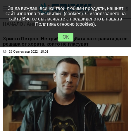
За да виждаш всички твои любими продукти, нашият
сайт използва "бисквитки" (cookies). С използването на
сайта Вие се съгласявате с предвиденото в нашата
НАЧАЛО
/
Анализи
Политика относно (cookies).
ОК
Христо Петров: Не трябва съдбата на страната да се
решава от хората, които не гласуват
28 Септември 2022 | 10:01