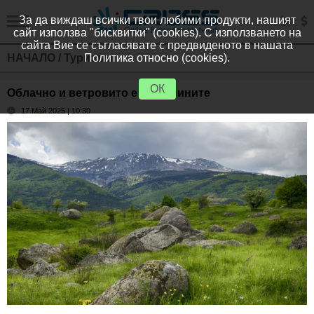
За да виждаш всички твои любими продукти, нашият
сайт използва "бисквитки" (cookies). С използването на
сайта Вие се съгласявате с предвиденото в нашата
НАЧАЛО
/
Туризъм
Политика относно (cookies).
ОК
Облачно и ветровито е в планините
17 Май 2025 | 10:30