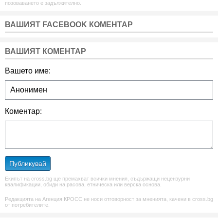
позоваването е задължително.
ВАШИЯТ FACEBOOK КОМЕНТАР
ВАШИЯТ КОМЕНТАР
Вашето име:
Коментар:
Публикувай
Екипът на cross.bg ще премахват всички мнения, съдържащи нецензурни
квалификации, обиди на расова, етническа или верска основа.
Редакцията на Агенция КРОСС не носи отговорност за мненията, качени в cross.bg
от потребителите.