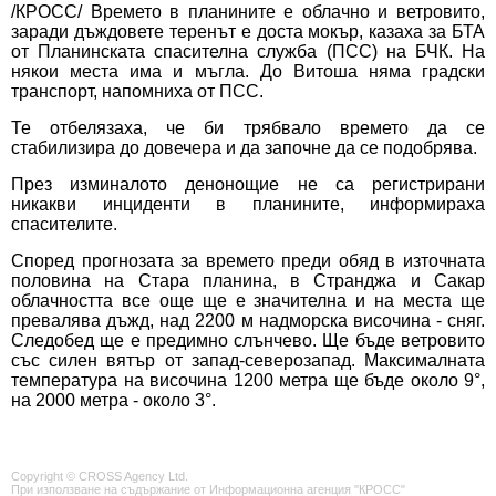
/КРОСС/ Времето в планините е облачно и ветровито,
заради дъждовете теренът е доста мокър, казаха за БТА
от Планинската спасителна служба (ПСС) на БЧК. На
някои места има и мъгла. До Витоша няма градски
транспорт, напомниха от ПСС.
Те отбелязаха, че би трябвало времето да се
стабилизира до довечера и да започне да се подобрява.
През изминалото денонощие не са регистрирани
никакви инциденти в планините, информираха
спасителите.
Според прогнозата за времето преди обяд в източната
половина на Стара планина, в Странджа и Сакар
облачността все още ще е значителна и на места ще
превалява дъжд, над 2200 м надморска височина - сняг.
Следобед ще е предимно слънчево. Ще бъде ветровито
със силен вятър от запад-северозапад. Максималната
температура на височина 1200 метра ще бъде около 9°,
на 2000 метра - около 3°.
Copyright © CROSS Agency Ltd.
При използване на съдържание от Информационна агенция "КРОСС"