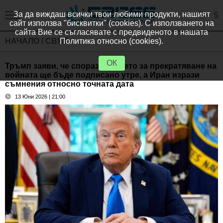
За да виждаш всички твои любими продукти, нашият
сайт използва "бисквитки" (cookies). С използването на
сайта Вие се съгласявате с предвиденото в нашата
НАЧАЛО
/
СВЯТ
Политика относно (cookies).
ОК
Тръмп заяви, че споразумението за прекратяване на
войната ще бъде подписано утре, а Иран изрази
съмнения относно точната дата
13 Юни 2026 | 21:00