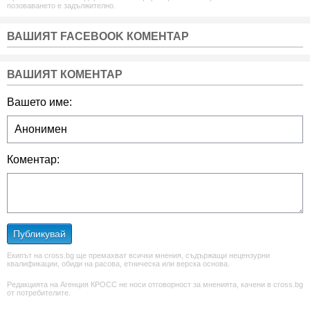
позоваването е задължително.
ВАШИЯТ FACEBOOK КОМЕНТАР
ВАШИЯТ КОМЕНТАР
Вашето име:
Коментар:
Публикувай
Екипът на cross.bg ще премахват всички мнения, съдържащи нецензурни
квалификации, обиди на расова, етническа или верска основа.
Редакцията на Агенция КРОСС не носи отговорност за мненията, качени в cross.bg
от потребителите.