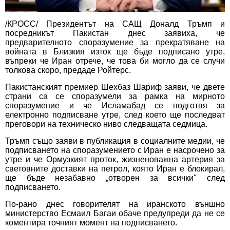
/КРОСС/ Президентът на САЩ Доналд Тръмп и
посредникът Пакистан днес заявиха, че
предварителното споразумение за прекратяване на
войната в Близкия изток ще бъде подписано утре,
въпреки че Иран отрече, че това би могло да се случи
толкова скоро, предаде Ройтерс.
Пакистанският премиер Шехбаз Шариф заяви, че двете
страни са се споразумели за рамка на мирното
споразумение и че Исламабад се подготвя за
електронно подписване утре, след което ще последват
преговори на техническо ниво следващата седмица.
Тръмп също заяви в публикация в социалните медии, че
подписването на споразумението с Иран е насрочено за
утре и че Ормузкият проток, жизненоважна артерия за
световните доставки на петрол, която Иран е блокирал,
ще бъде незабавно „отворен за всички" след
подписването.
По-рано днес говорителят на иранското външно
министерство Есмаил Багаи обаче предупреди да не се
коментира точният момент на подписването.