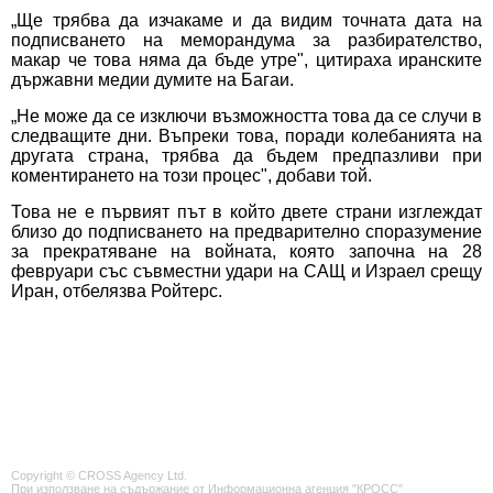
„Ще трябва да изчакаме и да видим точната дата на
подписването на меморандума за разбирателство,
макар че това няма да бъде утре", цитираха иранските
държавни медии думите на Багаи.
„Не може да се изключи възможността това да се случи в
следващите дни. Въпреки това, поради колебанията на
другата страна, трябва да бъдем предпазливи при
коментирането на този процес", добави той.
Това не е първият път в който двете страни изглеждат
близо до подписването на предварително споразумение
за прекратяване на войната, която започна на 28
февруари със съвместни удари на САЩ и Израел срещу
Иран, отбелязва Ройтерс.
Copyright © CROSS Agency Ltd.
При използване на съдържание от Информационна агенция "КРОСС"