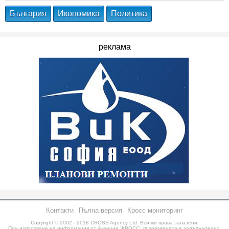
България
Икономика
Политика
реклама
Контакти
Пълна версия
Кросс мониторинг
Copyright © 2002 - 2018
CROSS Agency Ltd.
Всички права запазени.
При използване на информация от Агенция "КРОСС" позоваването е задължително.