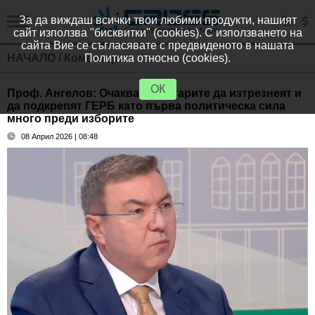
За да виждаш всички твои любими продукти, нашият
сайт използва "бисквитки" (cookies). С използването на
сайта Вие се съгласявате с предвиденото в нашата
НАЧАЛО
/
Коментари
Политика относно (cookies).
ОК
Проф. Ангелов: Очаквам българите да изтрезнеят и
да подкрепят ГЕРБ като първа политическа сила
много преди изборите
08 Април 2026 | 08:48