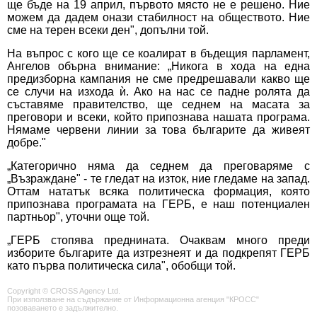
ще бъде на 19 април, първото място не е решено. Ние
можем да дадем онази стабилност на обществото. Ние
сме на терен всеки ден", допълни той.
На въпрос с кого ще се коалират в бъдещия парламент,
Ангелов обърна внимание: „Никога в хода на една
предизборна кампания не сме предрешавали какво ще
се случи на изхода ѝ. Ако на нас се падне ролята да
съставяме правителство, ще седнем на масата за
преговори и всеки, който припознава нашата програма.
Нямаме червени линии за това българите да живеят
добре."
„Категорично няма да седнем да преговаряме с
„Възраждане" - те гледат на изток, ние гледаме на запад.
Оттам нататък всяка политическа формация, която
припознава програмата на ГЕРБ, е наш потенциален
партньор", уточни още той.
„ГЕРБ стопява преднината. Очаквам много преди
изборите българите да изтрезнеят и да подкрепят ГЕРБ
като първа политическа сила", обобщи той.
Copyright © CROSS Agency Ltd.
При използване на съдържание от Информационна агенция "КРОСС"
позоваването е задължително.