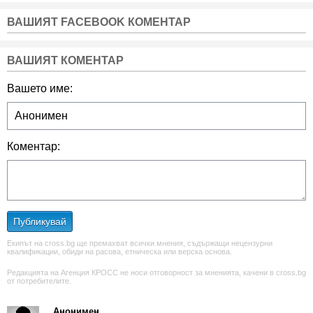
ВАШИЯТ FACEBOOK КОМЕНТАР
ВАШИЯТ КОМЕНТАР
Вашето име:
Коментар:
Публикувай
Екипът на cross.bg ще премахват всички мнения, съдържащи нецензурни
квалификации, обиди на расова, етническа или верска основа.
Редакцията на Агенция КРОСС не носи отговорност за мненията, качени в cross.bg
от потребителите.
Анонимен