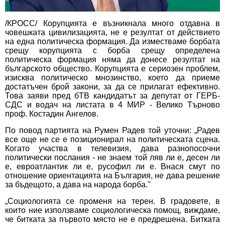
/КРОСС/ Корупцията е възникнала много отдавна в
човешката цивилизацията, не е резултат от действието
на една политическа формация. Да изместваме борбата
срещу корупцията с борба срещу определена
политическа формация няма да донесе резултат на
българското общество. Корупцията е сериозен проблем,
изисква политическо мнозинство, което да приеме
достатъчен брой закони, за да се прилагат ефективно.
Това заяви пред бТВ кандидатът за депутат от ГЕРБ-
СДС и водач на листата в 4 МИР - Велико Търново
проф. Костадин Ангелов.
По повод партията на Румен Радев той уточни: „Радев
все още не се е позиционирал на политическата сцена.
Когато участва в телевизия, дава разнопосочни
политически послания - не знаем той ляв ли е, десен ли
е, евроатлантик ли е, русофил ли е. Внася смут по
отношение ориентацията на България, не дава решение
за бъдещото, а дава на народа борба."
„Социологията се променя на терен. В градовете, в
които ние използваме социологическа помощ, виждаме,
че битката за първото място не е предрешена. Битката