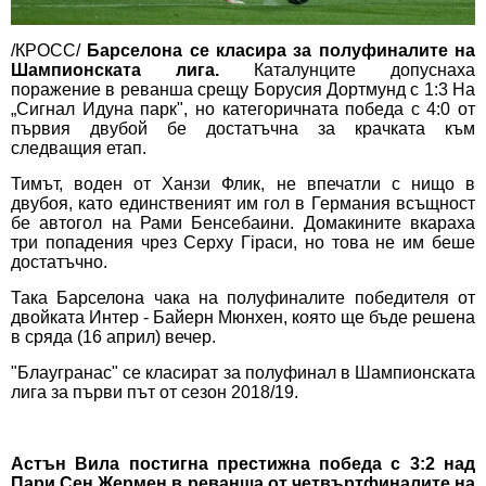
/КРОСС/
Барселона се класира за полуфиналите на
Шампионската лига.
Каталунците допуснаха
поражение в реванша срещу Борусия Дортмунд с 1:3 На
„Сигнал Идуна парк", но категоричната победа с 4:0 от
първия двубой бе достатъчна за крачката към
следващия етап.
Тимът, воден от Ханзи Флик, не впечатли с нищо в
двубоя, като единственият им гол в Германия всъщност
бе автогол на Рами Бенсебаини. Домакините вкараха
три попадения чрез Серху Гiраси, но това не им беше
достатъчно.
Така Барселона чака на полуфиналите победителя от
двойката Интер - Байерн Мюнхен, която ще бъде решена
в сряда (16 април) вечер.
"Блаугранас" се класират за полуфинал в Шампионската
лига за първи път от сезон 2018/19.
Астън Вила постигна престижна победа с 3:2 над
Пари Сен Жермен в реванша от четвъртфиналите на