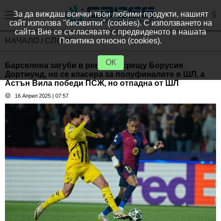
За да виждаш всички твои любими продукти, нашият
сайт използва "бисквитки" (cookies). С използването на
сайта Вие се съгласявате с предвиденото в нашата
НАЧАЛО
/
СПОРТ
Политика относно (cookies).
ОК
Барселона загуби в реванша срещу Борусия
Дортмунд, но се класира за полуфиналите в ШЛ, а
Астън Вила победи ПСЖ, но отпадна от ШЛ
16 Април 2025 | 07:57