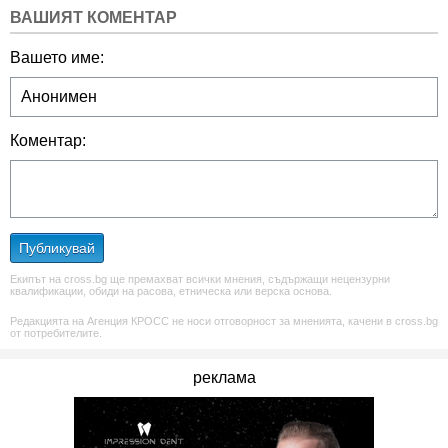
ВАШИЯТ КОМЕНТАР
Вашето име:
Коментар:
Публикувай
Екипът на cross.bg ще премахват всички мнения, съдържащи нецензурни
квалификации, обиди на расова, етническа или верска основа.
Редакцията на Агенция КРОСС не носи отговорност за мненията, качени в cross.bg
от потребителите.
реклама