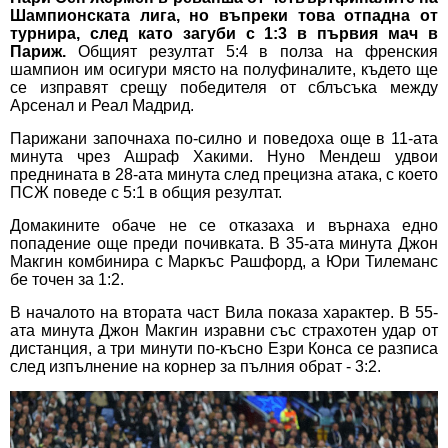
Шампионската лига, но въпреки това отпадна от
турнира, след като загуби с 1:3 в първия мач в
Париж.
Общият резултат 5:4 в полза на френския
шампион им осигури място на полуфиналите, където ще
се изправят срещу победителя от сблъсъка между
Арсенал и Реал Мадрид.
Парижани започнаха по-силно и поведоха още в 11-ата
минута чрез Ашраф Хакими. Нуно Мендеш удвои
преднината в 28-ата минута след прецизна атака, с което
ПСЖ поведе с 5:1 в общия резултат.
Домакините обаче не се отказаха и върнаха едно
попадение още преди почивката. В 35-ата минута Джон
Макгин комбинира с Маркъс Рашфорд, а Юри Тилеманс
бе точен за 1:2.
В началото на втората част Вила показа характер. В 55-
ата минута Джон Макгин изравни със страхотен удар от
дистанция, а три минути по-късно Езри Конса се разписа
след изпълнение на корнер за пълния обрат - 3:2.