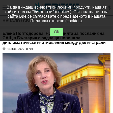
За да виждаш всички твои любими продукти, нашият
сайт използва "бисквитки" (cookies). С използването на
сайта Вие се съгласявате с предвиденото в нашата
НАЧАЛО
/
СВЯТ
Политика относно (cookies).
ОК
Елена Поптодорова: Номинацията за посланик на
САЩ в България е радваща новина за
дипломатическите отношения между двете страни
04 Юни 2026 | 08:01