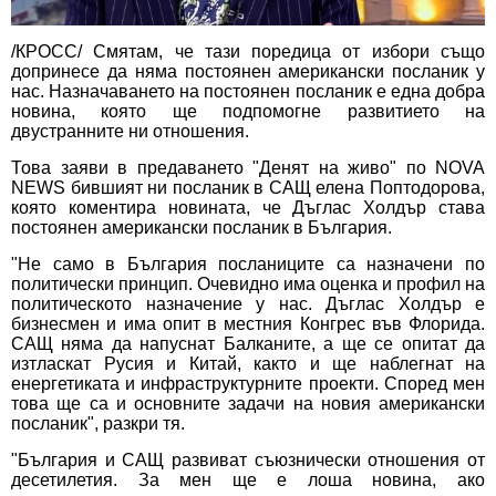
/КРОСС/ Смятам, че тази поредица от избори също
допринесе да няма постоянен американски посланик у
нас. Назначаването на постоянен посланик е една добра
новина, която ще подпомогне развитието на
двустранните ни отношения.
Това заяви в предаването "Денят на живо" по NOVA
NEWS бившият ни посланик в САЩ елена Поптодорова,
която коментира новината, че Дъглас Холдър става
постоянен американски посланик в България.
"Не само в България посланиците са назначени по
политически принцип. Очевидно има оценка и профил на
политическото назначение у нас. Дъглас Холдър е
бизнесмен и има опит в местния Конгрес във Флорида.
САЩ няма да напуснат Балканите, а ще се опитат да
изтласкат Русия и Китай, както и ще наблегнат на
енергетиката и инфраструктурните проекти. Според мен
това ще са и основните задачи на новия американски
посланик", разкри тя.
"България и САЩ развиват съюзнически отношения от
десетилетия. За мен ще е лоша новина, ако