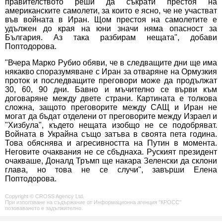
правителството реши да съкрати престоя на
американските самолети, за които е ясно, че не участват
във войната в Иран. Щом престоя на самолетите е
удължен до края на юни значи няма опасност за
България. Аз така разбирам нещата", добави
Поптодорова.
"Вчера Марко Рубио обяви, че в следващите дни ще има
някакво споразумяване с Иран за отваряне на Ормузкия
проток и последващите преговори може да продължат
30, 60, 90 дни. Бавно и мъчително се върви към
договаряне между двете страни. Картината е толкова
сложна, защото преговорите между САЩ и Иран не
могат да бъдат отделени от преговорите между Израел и
"Хизбула", където нещата изобщо не се подобряват.
Войната в Украйна също затъва в своята пета година.
Това обяснява и агресивността на Путин в момента.
Неговите очаквания не се сбъднаха. Руският президент
очакваше, Доналд Тръмп ще накара Зеленски да склони
глава, но това не се случи", завърши Елена
Поптодорова.
Copyright © CROSS Agency Ltd.
При използване на съдържание от Информационна агенция "КРОСС"
позоваването е задължително.