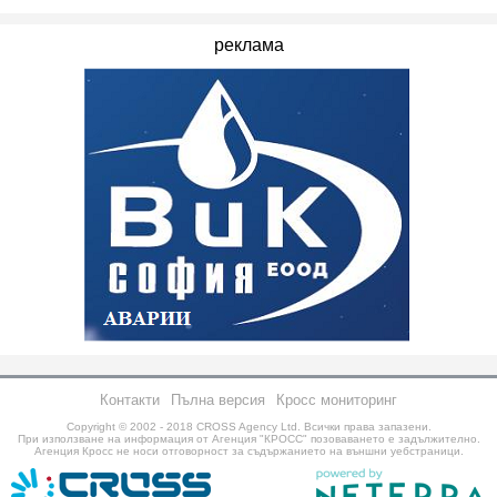
реклама
Контакти
Пълна версия
Кросс мониторинг
Copyright © 2002 - 2018
CROSS Agency Ltd.
Всички права запазени.
При използване на информация от Агенция "КРОСС" позоваването е задължително.
Агенция Кросс не носи отговорност за съдържанието на външни уебстраници.