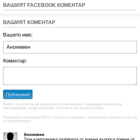
ВАШИЯТ FACEBOOK КОМЕНТАР
ВАШИЯТ КОМЕНТАР
Вашето име:
Коментар:
Публикувай
Екипът на cross.bg ще премахват всички мнения, съдържащи нецензурни
квалификации, обиди на расова, етническа или верска основа.
Редакцията на Агенция КРОСС не носи отговорност за мненията, качени в cross.bg
от потребителите.
Анонимен
Тази клептоманка разбирала от военни въпроси повече от