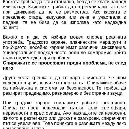
Каската трябва да стои стабилно, без да се клати напред
или назад. Каишките трябва да са регулирани така, че
при движение да не се разместват. Ако каската е
прекалено стара, напукана или вече е участвала в
падане, тя не бива да се използва като надеждна
защита.
Важно е и да се избира модел според реалната
употреба. Градското каране, планинските маршрути и
по-бързото шосейно каране имат различни изисквания.
Универсалният подход често води до компромис, който
става видим едва при проблем.
Спирачките се проверяват преди проблема, не след
него
Друга честа грешка е да се кара с мисълта, че щом
колелото върви, значи е готово за път. Спирачките обаче
са най-важната система за безопасност. Те трябва да
реагират предвидимо, равномерно и без странни звуци.
При градско каране спирачките работят постоянно.
Спира се пред пешеходни пътеки, коли, светофари,
неравности и кръстовища. Ако накладките са износени,
жилото е разтегнато или дискът е замърсен, спирачният
път се увеличава. Това понякога е разликата между леко
намаляване и удар.