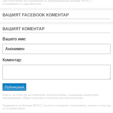
При използване на съдържание от Информационна агенция "КРОСС"
позоваването е задължително.
ВАШИЯТ FACEBOOK КОМЕНТАР
ВАШИЯТ КОМЕНТАР
Вашето име:
Коментар:
Публикувай
Екипът на cross.bg ще премахват всички мнения, съдържащи нецензурни
квалификации, обиди на расова, етническа или верска основа.
Редакцията на Агенция КРОСС не носи отговорност за мненията, качени в cross.bg
от потребителите.