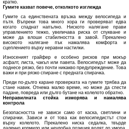
кратко.
Гумите казват повече, отколкото изглежда
Гумите са единствената връзка между велосипеда и
пътя. Въпреки това много хора ги проверяват едва
когато спаднат напълно. Ниското налягане прави
управлението тежко, увеличава риска от спукване и
може да влоши стабилността в завой. Прекалено
високото налягане пък намалява комфорта и
сцеплението върху неравни настилки.
Износеният грайфер е особено рисков при мокър
асфалт, листа, чакъл или павета. Велосипедът може да
поднесе рязко, без почти никакво предупреждение. Това
важи и при рязко спиране с предната спирачка.
Преди по-дълго каране проверката на гумите трябва да
стане навик. Отнема малко време, но може да спести
падане, повреда или дълго бутане на колелото обратно.
Неправилната стойка изморява и намалява
контрола
Безопасността не зависи само от каска, светлини и
спирачки. Зависи и от това как велосипедистът стои
върху колелото. Прекалено ниска седалка, твърде
далечно кормило или неудобна позиция водят до умора,