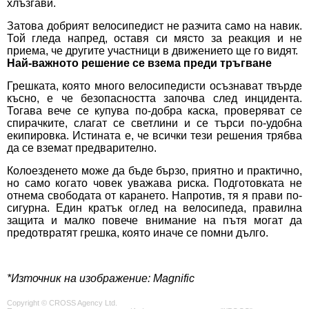
хлъзгави.
Затова добрият велосипедист не разчита само на навик.
Той гледа напред, оставя си място за реакция и не
приема, че другите участници в движението ще го видят.
Най-важното решение се взема преди тръгване
Грешката, която много велосипедисти осъзнават твърде
късно, е че безопасността започва след инцидента.
Тогава вече се купува по-добра каска, проверяват се
спирачките, слагат се светлини и се търси по-удобна
екипировка. Истината е, че всички тези решения трябва
да се вземат предварително.
Колоезденето може да бъде бързо, приятно и практично,
но само когато човек уважава риска. Подготовката не
отнема свободата от карането. Напротив, тя я прави по-
сигурна. Един кратък оглед на велосипеда, правилна
защита и малко повече внимание на пътя могат да
предотвратят грешка, която иначе се помни дълго.
*Източник на изображение: Magnific
Copyright © CROSS Agency Ltd.