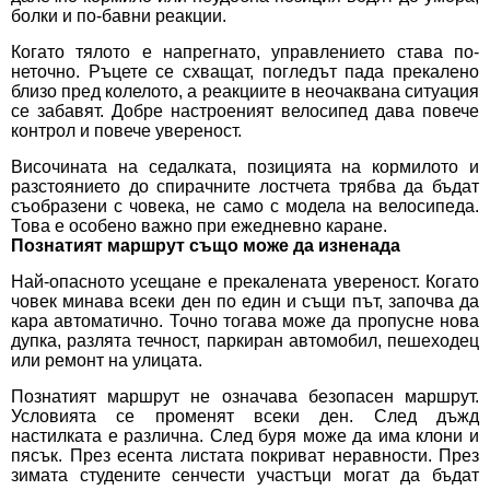
болки и по-бавни реакции.
Когато тялото е напрегнато, управлението става по-
неточно. Ръцете се схващат, погледът пада прекалено
близо пред колелото, а реакциите в неочаквана ситуация
се забавят. Добре настроеният велосипед дава повече
контрол и повече увереност.
Височината на седалката, позицията на кормилото и
разстоянието до спирачните лостчета трябва да бъдат
съобразени с човека, не само с модела на велосипеда.
Това е особено важно при ежедневно каране.
Познатият маршрут също може да изненада
Най-опасното усещане е прекалената увереност. Когато
човек минава всеки ден по един и същи път, започва да
кара автоматично. Точно тогава може да пропусне нова
дупка, разлята течност, паркиран автомобил, пешеходец
или ремонт на улицата.
Познатият маршрут не означава безопасен маршрут.
Условията се променят всеки ден. След дъжд
настилката е различна. След буря може да има клони и
пясък. През есента листата покриват неравности. През
зимата студените сенчести участъци могат да бъдат