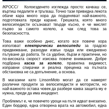
/КРОСС/ Колоезденето изглежда просто: качваш се,
въртиш педалите и тръгваш. Точно тази привидна лекота
обаче кара много хора да подценяват най-важното,
подготовката преди каране. Грешката, която много
велосипедисти осъзнават твърде късно, е че мислят
първо за самото колело, а чак след това за
безопасността.
Това важи особено днес, когато все повече хора
използват
електрически велосипеди
за градско
придвижване, разходки извън града или ежедневно
пътуване до работа. Те са удобни, бързи и практични, но
по-високата скорост изисква повече внимание. Добре
подбрана
каска за колело
, правилна видимост,
изправни спирачки и реална преценка на пътната
обстановка не са допълнение, а основа.
В магазини като LinsonMoto могат да се намерят
различни продукти за велосипедисти и мотористи, но
най-важното остава човек да разбере каква защита му е
нужна, преди да има инцидент.
Проблемът е, че повечето уроци на пътя идват внезапно.
Един бордюр, една отворена врата на автомобил, една