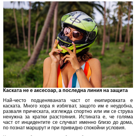
Каската не е аксесоар, а последна линия на защита
Най-често подценяваната част от екипировката е
каската. Много хора я избягват, защото им е неудобна,
разваля прическата, изглежда спортно или им се струва
ненужна за кратки разстояния. Истината е, че голяма
част от инцидентите се случват именно близо до дома,
по познат маршрут и при привидно спокойни условия.