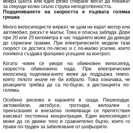
мокра шахта или едно рязко спиране могат да покажат
за секунди колко скъпо струва неподготвеността.
Подценяването на скоростта е първата голяма
грешка
Много велосипедисти вярват, че щом не карат мотор или
автомобил, рискът е малък. Това е опасна заблуда. Дори
при 20 или 25 километра в час падането може да доведе
до сериозни травми. При електрическите модели тази
скорост се достига по-лесно и с по-малко усилие, което
понякога създава фалшиво усещане за контрол.
Когато човек се умори на обикновен велосипед,
скоростта обикновено пада. При електрическия
велосипед подпомагането може да поддържа темпо,
което тялото иначе не би избрало. Това означава, че
реакциите трябва да са по-бързи, а дистанцията по-
голяма.
Особено рисково е карането в града. Пешеходци,
автомобили, автобуси, тротоари, велоалеи с
прекъсвания и внезапно появяващи се препятствия
изискват постоянна концентрация. Един велосипедист
може да се движи тихо и сравнително бързо, което го
прави по-труден за забелязване от шофьорите.