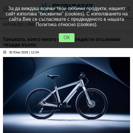
За да виждаш всички твои любими продукти, нашият
сайт използва "бисквитки" (cookies). С използването на
сайта Вие се съгласявате с предвиденото в нашата
НАЧАЛО
/
ЛЮБОПИТНО
Политика относно (cookies).
ОК
Грешката, която много велосипедисти осъзнават
твърде късно
30 Юни 2026 | 12:04