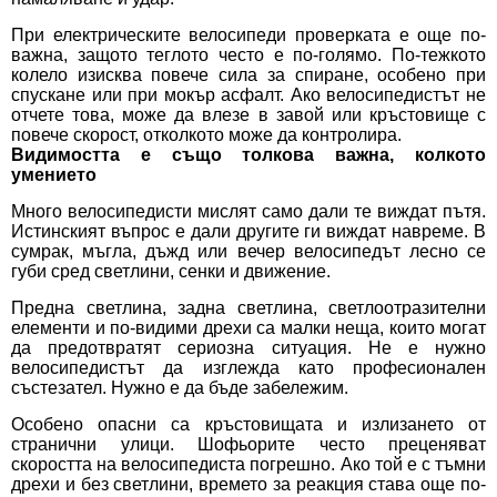
При електрическите велосипеди проверката е още по-
важна, защото теглото често е по-голямо. По-тежкото
колело изисква повече сила за спиране, особено при
спускане или при мокър асфалт. Ако велосипедистът не
отчете това, може да влезе в завой или кръстовище с
повече скорост, отколкото може да контролира.
Видимостта е също толкова важна, колкото
умението
Много велосипедисти мислят само дали те виждат пътя.
Истинският въпрос е дали другите ги виждат навреме. В
сумрак, мъгла, дъжд или вечер велосипедът лесно се
губи сред светлини, сенки и движение.
Предна светлина, задна светлина, светлоотразителни
елементи и по-видими дрехи са малки неща, които могат
да предотвратят сериозна ситуация. Не е нужно
велосипедистът да изглежда като професионален
състезател. Нужно е да бъде забележим.
Особено опасни са кръстовищата и излизането от
странични улици. Шофьорите често преценяват
скоростта на велосипедиста погрешно. Ако той е с тъмни
дрехи и без светлини, времето за реакция става още по-