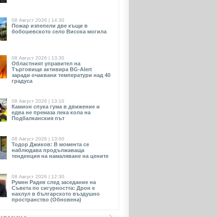
08 Август 2026 | 14:30
Пожар изпепели две къщи в
бобошевското село Висока могила
08 Август 2026 | 13:30
Областният управител на
Търговище активира BG-Alert
заради очаквани температури над 40
градуса
08 Август 2026 | 13:10
Камион спука гума в движение и
едва не премаза лека кола на
Подбалканския път
08 Август 2026 | 13:00
Тодор Джиков: В момента се
наблюдава продължаваща
тенденция на намаляване на цените
08 Август 2026 | 12:30
Румен Радев след заседание на
Съвета по сигурността: Дрон е
нахлул в българското въздушно
пространство (Обновена)