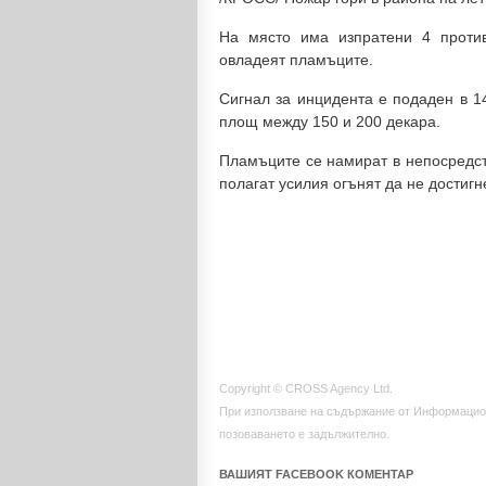
На място има изпратени 4 против
овладеят пламъците.
Сигнал за инцидента е подаден в 14
площ между 150 и 200 декара.
Пламъците се намират в непосредст
полагат усилия огънят да не достигне
Copyright © CROSS Agency Ltd.
При използване на съдържание от Информацио
позоваването е задължително.
ВАШИЯТ FACEBOOK КОМЕНТАР