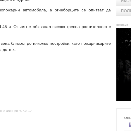
ИКО
опожарни автомобила, а огнеборците се опитват да
ПОЛ
реклама
.45 ч. Огънят е обхванал висока тревна растителност с
вена близост до няколко постройки, като пожарникарите
 до тях.
нна агенция "КРОСС"
ОП