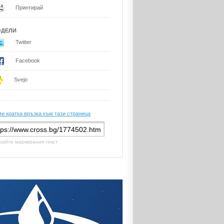
Принтирай
ОДЕЛИ
Twitter
Facebook
Svejo
и кратка връзка към тази страница
райте маркирания текст