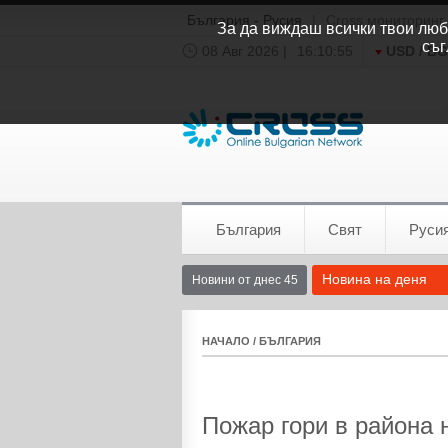
България - Русия
|
Cross мониторинг
За да виждаш всички твои люби
съг
08 Авг 2026 |
16:10:55
USD / B
Времето:
София
0°C
България
Свят
Руси
Новина на деня
Новини от днес 45
НАЧАЛО
/
БЪЛГАРИЯ
Пожар гори в района 