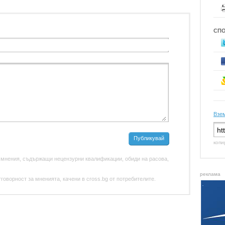
СП
Взем
Публикувай
копи
 мнения, съдържащи нецензурни квалификации, обиди на расова,
реклама
оворност за мненията, качени в cross.bg от потребителите.