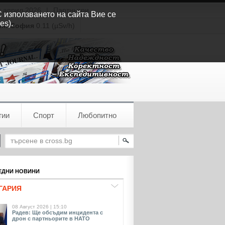
т април 2026
|
Партньори
С използването на сайта Вие се
es).
ия:
София
0.11 (µSv/h)
гии
Спорт
Любопитно
ДНИ НОВИНИ
ГАРИЯ
08 Август 2026 | 15:10
Радев: Ще обсъдим инцидента с
дрон с партньорите в НАТО