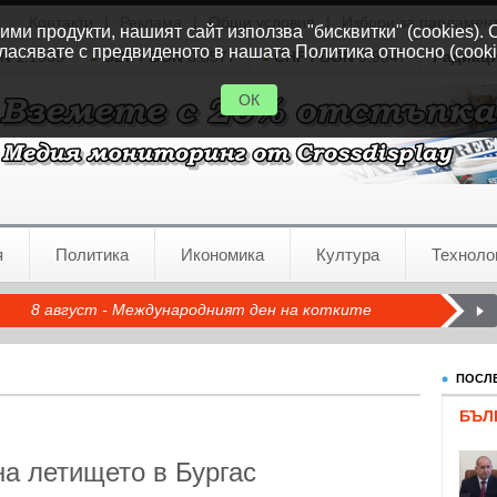
Контакти
|
Реклама
|
Общи условия
|
Избори за парламен
ми продукти, нашият сайт използва "бисквитки" (cookies). 
ласявате с предвиденото в нашата Политика относно (cooki
GN
1.1535
GBP / BGN
0.8577
CHF / BGN
0.9347
Радиац
ОК
я
Политика
Икономика
Култура
Техноло
8 август - Международният ден на котките
ПОСЛЕ
БЪЛ
на летището в Бургас