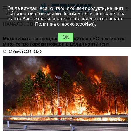
За да виждаш всички твои любими продукти, нашият
сайт използва "бисквитки" (cookies). С използването на
сайта Вие се съгласявате с предвиденото в нашата
НАЧАЛО
/
СВЯТ
Политика относно (cookies).
ОК
Механизмът за гражданска защита на ЕС реагира на
множество горски пожари в целия континент
14 Август 2025 | 19:48