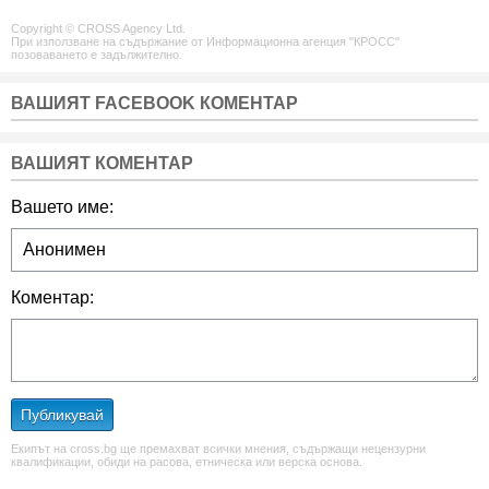
Copyright © CROSS Agency Ltd.
При използване на съдържание от Информационна агенция "КРОСС"
позоваването е задължително.
ВАШИЯТ FACEBOOK КОМЕНТАР
ВАШИЯТ КОМЕНТАР
Вашето име:
Коментар:
Публикувай
Екипът на cross.bg ще премахват всички мнения, съдържащи нецензурни
квалификации, обиди на расова, етническа или верска основа.