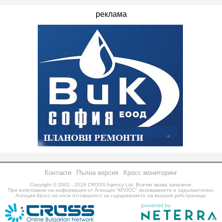
реклама
Контакти
Пълна версия
Кросс мониторинг
Copyright © 2002 - 2018
CROSS Agency Ltd.
Всички права запазени.
При използване на информация от Агенция "КРОСС" позоваването е задължително.
Агенция Кросс не носи отговорност за съдържанието на външни уебстраници.