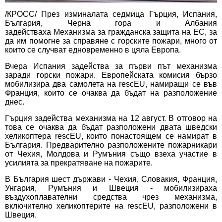
/КРОСС/ През изминалата седмица Гърция, Испания,
България, Черна гора и Албания
задействаха
Механизма за гражданска защита на ЕС
, за
да им помогне за справяне с горските пожари, много от
които се случват едновременно в цяла Европа.
Вчера Испания задейства за първи път механизма
заради горски пожари. Европейската комисия бързо
мобилизира два самолета на
rescEU
, намиращи се във
Франция, които се очаква да бъдат на разположение
днес.
Гърция задейства механизма на 12 август. В отговор на
това се очаква да бъдат разположени двата шведски
хеликоптера rescEU, които понастоящем се намират в
България. Предварително разположените пожарникари
от Чехия, Молдова и Румъния също взеха участие в
усилията за прекратяване на пожарите.
В България шест държави - Чехия, Словакия, Франция,
Унгария, Румъния и Швеция - мобилизираха
въздухоплавателни средства чрез механизма,
включително хеликоптерите на rescEU, разположени в
Швеция.