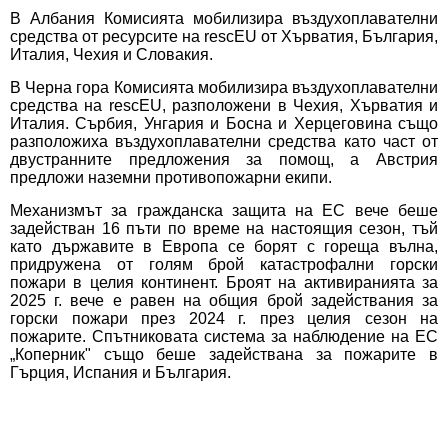
В Албания Комисията мобилизира въздухоплавателни
средства от ресурсите на rescEU от Хърватия, България,
Италия, Чехия и Словакия.
В Черна гора Комисията мобилизира въздухоплавателни
средства на rescEU, разположени в Чехия, Хърватия и
Италия. Сърбия, Унгария и Босна и Херцеговина също
разположиха въздухоплавателни средства като част от
двустранните предложения за помощ, а Австрия
предложи наземни противопожарни екипи.
Механизмът за гражданска защита на ЕС вече беше
задействан 16 пъти по време на настоящия сезон, тъй
като държавите в Европа се борят с гореща вълна,
придружена от голям брой катастрофални горски
пожари в целия континент. Броят на активиранията за
2025 г. вече е равен на общия брой задействания за
горски пожари през 2024 г. през целия сезон на
пожарите. Спътниковата система за наблюдение на ЕС
„Коперник" също беше задействана за пожарите в
Гърция, Испания и България.