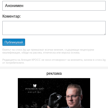
Коментар:
Публикувай
Екипът на cross.bg ще премахват всички мнения, съдържащи нецензурни
квалификации, обиди на расова, етническа или верска основа.
Редакцията на Агенция КРОСС не носи отговорност за мненията, качени в cross.bg
от потребителите.
реклама