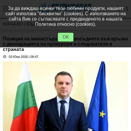
За да виждаш всички твои любими продукти, нашият
сайт използва "бисквитки" (cookies). С използването на
сайта Вие се съгласявате с предвиденото в нашата
НАЧАЛО
/
БЪЛГАРИЯ
Политика относно (cookies).
ОК
Позиция на министъра на правосъдието във връзка
с декларацията на прокурори и следователи в
страната
03 Юни 2026 | 09:47