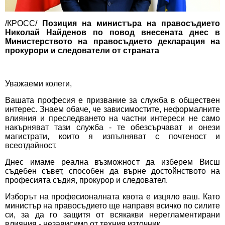
/КРОСС/
Позиция на министъра на правосъдието
Николай Найденов по повод внесената днес в
Министерството на правосъдието декларация на
прокурори и следователи от страната
Уважаеми колеги,
Вашата професия е призвание за служба в обществен
интерес. Знаем обаче, че зависимостите, неформалните
влияния и преследването на частни интереси не само
накърняват тази служба - те обезсърчават и онези
магистрати, които я изпълняват с почтеност и
всеотдайност.
Днес имаме реална възможност да изберем Висш
съдебен съвет, способен да върне достойнството на
професията съдия, прокурор и следовател.
Изборът на професионалната квота е изцяло ваш. Като
министър на правосъдието ще направя всичко по силите
си, за да го защитя от всякакви нерегламентирани
влияния - независимо от техния източник.