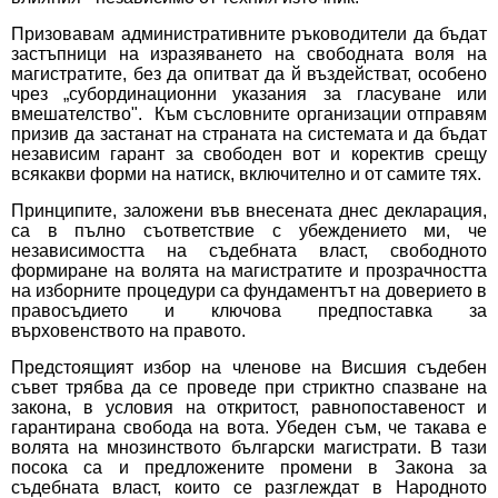
Призовавам административните ръководители да бъдат
застъпници на изразяването на свободната воля на
магистратите, без да опитват да й въздействат, особено
чрез „субординационни указания за гласуване или
вмешателство". Към съсловните организации отправям
призив да застанат на страната на системата и да бъдат
независим гарант за свободен вот и коректив срещу
всякакви форми на натиск, включително и от самите тях.
Принципите, заложени във внесената днес декларация,
са в пълно съответствие с убеждението ми, че
независимостта на съдебната власт, свободното
формиране на волята на магистратите и прозрачността
на изборните процедури са фундаментът на доверието в
правосъдието и ключова предпоставка за
върховенството на правото.
Предстоящият избор на членове на Висшия съдебен
съвет трябва да се проведе при стриктно спазване на
закона, в условия на откритост, равнопоставеност и
гарантирана свобода на вота. Убеден съм, че такава е
волята на мнозинството български магистрати. В тази
посока са и предложените промени в Закона за
съдебната власт, които се разглеждат в Народното