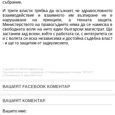
събрание.
И трите власти трябва да осъзнаят, че здравословното
взаимодействие и взаимното им възпиране не е
нарушаване на принципи, а тяхната защита.
Министерството на правосъдието няма да се намесва в
свободната воля на нито един български магистрат. Ще
застанем зад всеки, който с работата си, с интегритета си
и с волята си иска независима и достойна съдебна власт
- и ще го защитим от задкулисието.
Copyright © CROSS Agency Ltd.
При използване на съдържание от Информационна агенция "КРОСС"
позоваването е задължително.
ВАШИЯТ FACEBOOK КОМЕНТАР
ВАШИЯТ КОМЕНТАР
Вашето име: