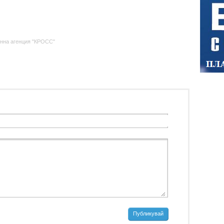
нна агенция "КРОСС"
Публикувай