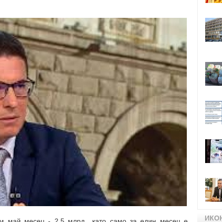
ИКО
м май месец - 2,5 млрд., като само за един месец е