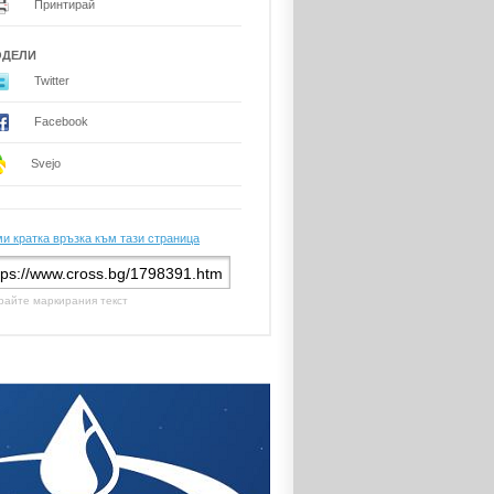
Принтирай
ОДЕЛИ
Twitter
Facebook
Svejo
и кратка връзка към тази страница
райте маркирания текст