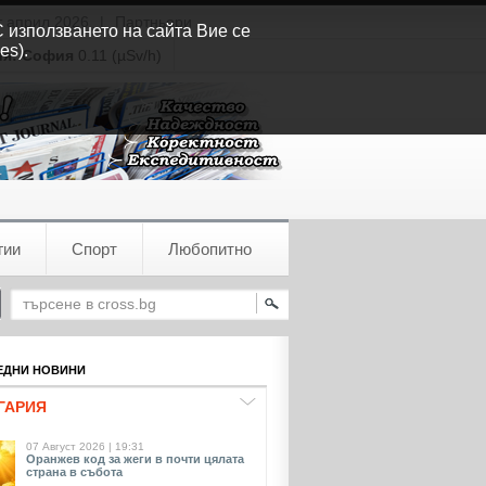
т април 2026
|
Партньори
С използването на сайта Вие се
es).
ия:
София
0.11 (µSv/h)
гии
Спорт
Любопитно
ДНИ НОВИНИ
ГАРИЯ
07 Август 2026 | 19:31
Оранжев код за жеги в почти цялата
страна в събота