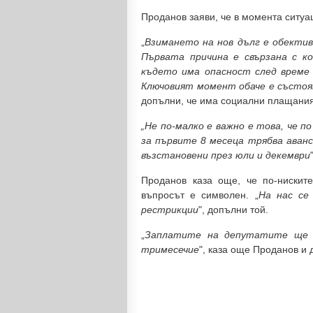
Проданов заяви, че в момента ситуа
„
Взимането на нов дълг е обектив
Първата причина е свързана с к
където има опасност след време
Ключовият момент обаче е състоя
допълни, че има социални плащания,
„Не по-малко е важно е това, че п
за първите 8 месеца трябва аванс
възстановени през юли и декември
Проданов каза още, че по-нискит
въпросът е символен. „
На нас се
рестрикции
", допълни той.
„
Заплатите на депутатите ще 
тримесечие
", каза още Проданов и 