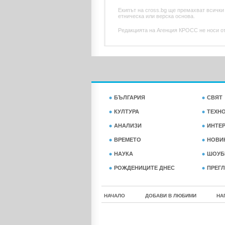
Екипът на cross.bg ще премахват всички
етническа или верска основа.
Редакцията на Агенция КРОСС не носи отг
БЪЛГАРИЯ
СВЯТ
КУЛТУРА
ТЕХН
АНАЛИЗИ
ИНТЕ
ВРЕМЕТО
НОВИ
НАУКА
ШОУБ
РОЖДЕНИЦИТЕ ДНЕС
ПРЕГЛ
НАЧАЛО
ДОБАВИ В ЛЮБИМИ
НА