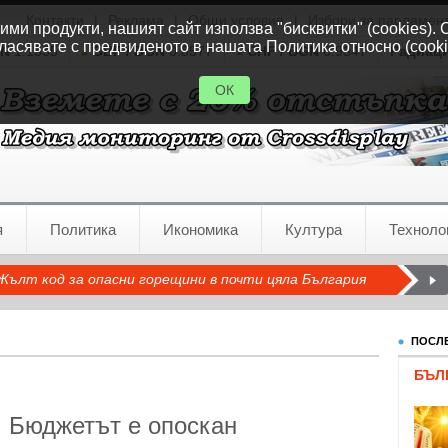
Контакти
|
Реклама
|
Общи условия
|
Избори за парламен
ми продукти, нашият сайт използва "бисквитки" (cookies). 
ласявате с предвиденото в нашата Политика относно (cooki
GN
1.1535
GBP / BGN
0.8577
CHF / BGN
0.9347
Радиац
ОК
я
Политика
Икономика
Култура
Техноло
Жълт код за опасни горещини в почти цяла България
ПОСЛЕ
БЪЛ
: Бюджетът е опоскан