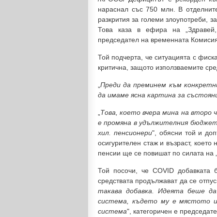
нараснал със 750 млн. В отделнит
разкрития за големи злоупотреби, з
Това каза в ефира на „Здравей,
председател на временната Комиси
Той подчерта, че ситуацията с фиск
критична, защото използваемите сред
„
Преди да преминем към конкретн
да имаме ясна картина за състоя
„
Това, което вчера мина на второ 
е промяна в удължителния бюджет,
хил. пенсионери
", обясни той и до
осигурителен стаж и възраст, което
пенсии ще се повишат по силата на 
Той посочи, че COVID добавката 
средствата продължават да се отпуск
такава добавка. Идеята беше д
система, където му е мястото и
система
", категоричен е председа