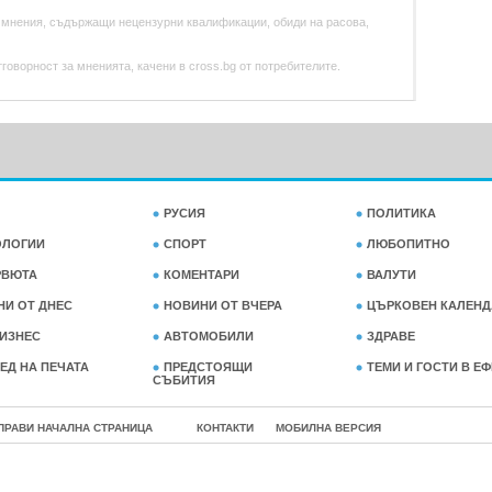
 мнения, съдържащи нецензурни квалификации, обиди на расова,
оворност за мненията, качени в cross.bg от потребителите.
РУСИЯ
ПОЛИТИКА
ОЛОГИИ
СПОРТ
ЛЮБОПИТНО
РВЮТА
КОМЕНТАРИ
ВАЛУТИ
НИ ОТ ДНЕС
НОВИНИ ОТ ВЧЕРА
ЦЪРКОВЕН КАЛЕНД
ИЗНЕС
АВТОМОБИЛИ
ЗДРАВЕ
ЕД НА ПЕЧАТА
ПРЕДСТОЯЩИ
ТЕМИ И ГОСТИ В Е
СЪБИТИЯ
ПРАВИ НАЧАЛНА СТРАНИЦА
КОНТАКТИ
МОБИЛНА ВЕРСИЯ