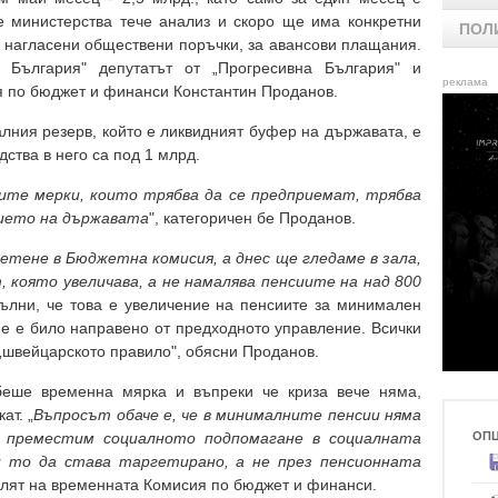
е министерства тече анализ и скоро ще има конкретни
ПОЛ
а нагласени обществени поръчки, за авансови плащания.
 България" депутатът от „Прогресивна България" и
реклама
я по бюджет и финанси Константин Проданов.
алния резерв, който е ликвидният буфер на държавата, е
ства в него са под 1 млрд.
ите мерки, които трябва да се предприемат, трябва
нието на държавата
", категоричен бе Проданов.
четене в Бюджетна комисия, а днес ще гледаме в зала,
 която увеличава, а не намалява пенсиите на над 800
пълни, че това е увеличение на пенсиите за минимален
 не е било направено от предходното управление. Всички
„швейцарското правило", обясни Проданов.
беше временна мярка и въпреки че криза вече няма,
ат. „
Въпросът обаче е, че в минималните пенсии няма
а преместим социалното подпомагане в социалната
ОП
 то да става таргетирано, а не през пенсионната
телят на временната Комисия по бюджет и финанси.