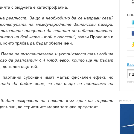
цията с бюджета е катастрофална.
СП
на реалност. Защо е необходимо да се направи сега?
онюнктурата на международните финансови пазари,
 лихвените проценти да станат по-неблагоприятни.
нието на бюджета - той е опоскан",
заяви Проданов и
 които трябва да бъдат обезпечени.
о Плана за възстановяване и устойчивост тази година
ово да разплатим 4,4 млрд. евро, които ще ни бъдат
Взем
", допълни още той.
е партийни субсидии имат малък фискален ефект, но
копи
 пада да дадем знак, че ние също се подлагаме на
бъдат замразени на нивото към края на първото
реклама
допълни, че сериозните мерки тепърва предстоят.