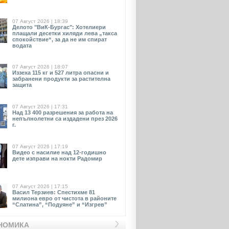
07 Август 2026 | 18:39
Делото "ВиК-Бургас": Хотелиери
плащали десетки хиляди лева „такса
спокойствие“, за да не им спират
водата
07 Август 2026 | 18:07
Иззеха 115 кг и 527 литра опасни и
забранени продукти за растителна
защита
07 Август 2026 | 17:31
Над 13 400 разрешения за работа на
непълнолетни са издадени през 2026
г.
07 Август 2026 | 17:19
Видео с насилие над 12-годишно
дете изправи на нокти Радомир
07 Август 2026 | 17:15
Васил Терзиев: Спестихме 81
милиона евро от чистота в районите
“Слатина”, “Подуяне” и “Изгрев”
НОМИКА