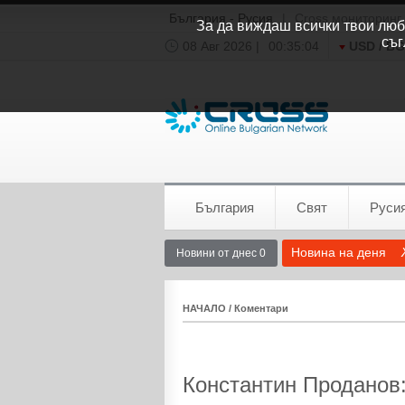
България - Русия
|
Cross мониторинг
За да виждаш всички твои люби
съг
08 Авг 2026 |
00:35:04
USD / B
Времето:
София
0°C
България
Свят
Руси
Новина на деня
Новини от днес 0
НАЧАЛО
/
Коментари
Константин Проданов