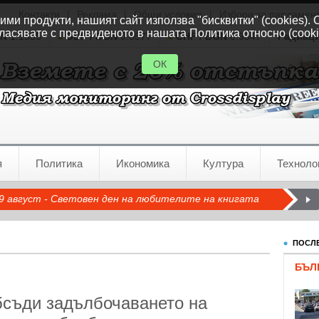
Контакти
|
Реклама
|
Общи условия
|
Избори за парламен
ми продукти, нашият сайт използва "бисквитки" (cookies). 
ласявате с предвиденото в нашата Политика относно (cooki
GN
1.1535
GBP / BGN
0.8577
CHF / BGN
0.9347
Радиац
ОК
я
Политика
Икономика
Култура
Техноло
9 август - Световен ден на любителите на книгата
ПОСЛЕ
БЪЛ
съди задълбочаването на