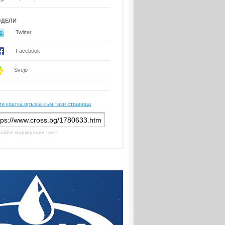
ОДЕЛИ
Twitter
Facebook
Svejo
и кратка връзка към тази страница
райте маркирания текст