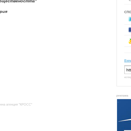
обществеността"
ария
СП
Взем
копи
реклама
нна агенция "КРОСС"