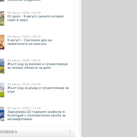
09 Август 2026 | 08:30
От днес - 9 август, цените остават
само в евро
09 Август 2026 | 08:15
9 август - Световен ден на
любителите на книгата
09 Август 2026 | 08:00
Жълт код за валежи и гръмотевици
за четири области за днес
08 Август 2026 | 20:00
Жълт код за дъжд и гръмотевици за
утре
08 Август 2026 | 17:30
Задържаха 22-годишен шофьор в
Козлодуй с положителна проба за
метамфетамин
НОМИКА