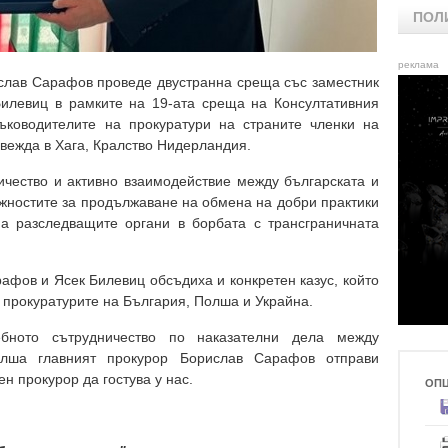
ПОЛ
реклама
слав Сарафов проведе двустранна среща със заместник
илевиц в рамките на 19-ата среща на Консултативния
ъководителите на прокуратури на страните членки на
овежда в Хага, Кралство Нидерландия.
чество и активно взаимодействие между българската и
ожностите за продължаване на обмена на добри практики
а разследващите органи в борбата с трансграничната
афов и Ясек Билевиц обсъдиха и конкретен казус, който
 прокуратурите на България, Полша и Украйна.
бното сътрудничество по наказателни дела между
олша главният прокурор Борислав Сарафов отправи
н прокурор да гостува у нас.
ОП