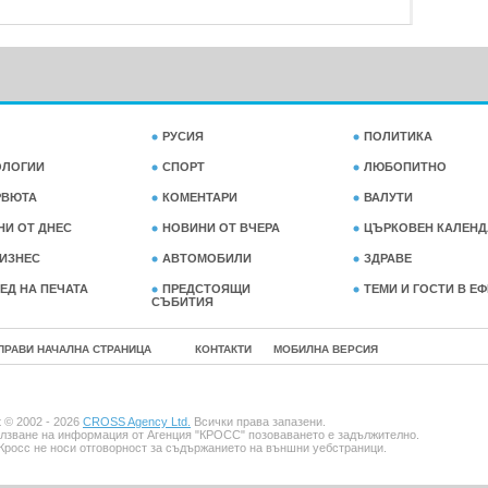
РУСИЯ
ПОЛИТИКА
ОЛОГИИ
СПОРТ
ЛЮБОПИТНО
РВЮТА
КОМЕНТАРИ
ВАЛУТИ
НИ ОТ ДНЕС
НОВИНИ ОТ ВЧЕРА
ЦЪРКОВЕН КАЛЕНД
ИЗНЕС
АВТОМОБИЛИ
ЗДРАВЕ
ЕД НА ПЕЧАТА
ПРЕДСТОЯЩИ
ТЕМИ И ГОСТИ В Е
СЪБИТИЯ
ПРАВИ НАЧАЛНА СТРАНИЦА
КОНТАКТИ
МОБИЛНА ВЕРСИЯ
t © 2002 - 2026
CROSS Agency Ltd.
Всички права запазени.
лзване на информация от Агенция "КРОСС" позоваването е задължително.
Кросс не носи отговорност за съдържанието на външни уебстраници.