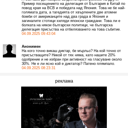
Пример посещението на делегация от България в Китай по
повод края на ВСВ и победата над Япония. Това не бе най-
голямата дата, а тагедията от хвърлените две атомни
бомби от американците над два града в Япония и
загиналите стотици хиляди японски граждани. Това ли е
болката на някои български политици, че българска
делегация присъства на отбелязването на това събитие.
04.09.2025 09:43:04
Анонимен
На кого точно викаш диктар, бе мърльо? На кой точно от
присъстващите? Никой от тях няма, като нашите 20%
одобрение и не избран при активност на гласуване около
30%. Не е ли ясно кой е диктатор? Патено плямпало.
04.09.2025 08:23:31
реклама