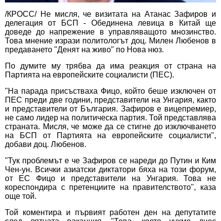
/КРОСС/ Не мисля, че визитата на Атанас Зафиров и
делегация от БСП - Обединена левица в Китай ще
доведе до напрежение в управляващото мнозинство.
Това мнение изрази политологът доц. Милен Любенов в
предаването "Денят на живо" по Нова нюз.
По думите му трябва да има реакция от страна на
Партията на европейските социалисти (ПЕС).
"На парада присъстваха Фицо, който беше изключен от
ПЕС преди две години, представители на Унгария, както
и представители от България. Зафиров е вицепремиер,
не само лидер на политическа партия. Той представлява
страната. Мисля, че може да се стигне до изключването
на БСП от Партията на европейските социалисти",
добави доц. Любенов.
"Тук проблемът е че Зафиров се нареди до Путин и Ким
Чен-ун. Всички азиатски диктатори бяха на този форум,
от ЕС Фицо и представители на Унгария. Това не
кореспондира с претенциите на правителството", каза
още той.
Той коментира и първият работен ден на депутатите