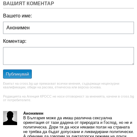
ВАШИЯТ КОМЕНТАР
Вашето име:
Коментар:
Публикувай
Екипът на cross.bg ще премахват всички мнения, съдържащи нецензурни
квалификации, обиди на расова, етническа или верска основа.
Редакцията на Агенция КРОСС не носи отговорност за мненията, качени в cross.bg
от потребителите.
Анонимен
В България може да имаш различна сексуална
ориентация от тази дадена от природата и Господ, но не и
политическа. Дори тя да носи някакви ползи на страната
не трябва да бъдат допускани и ликвидирани политически.
А обичаме да говорим за диктаторски режими на други.