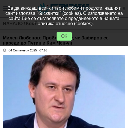
За да виждаш всички твои любими продукти, нашият
сайт използва "бисквитки" (cookies). С използването на
сайта Вие се съгласявате с предвиденото в нашата
НАЧАЛО
/
Коментари
Политика относно (cookies).
ОК
Милен Любенов: Проблемът е, че Зафиров се
нареди до Путин и Ким Чен-ун
04 Септември 2025 | 07:16