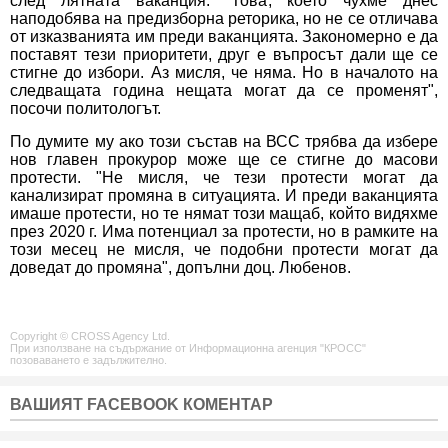
след лятната ваканция. "Това, което чухме днес
наподобява на предизборна реторика, но не се отличава
от изказванията им преди ваканцията. Закономерно е да
поставят тези приоритети, друг е въпросът дали ще се
стигне до избори. Аз мисля, че няма. Но в началото на
следващата година нещата могат да се променят",
посочи политологът.
По думите му ако този състав на ВСС трябва да избере
нов главен прокурор може ще се стигне до масови
протести. "Не мисля, че тези протести могат да
канализират промяна в ситуацията. И преди ваканцията
имаше протести, но те нямат този мащаб, който видяхме
през 2020 г. Има потенциал за протести, но в рамките на
този месец не мисля, че подобни протести могат да
доведат до промяна", допълни доц. Любенов.
Copyright © CROSS Agency Ltd.
При използване на съдържание от Информационна агенция "КРОСС"
позоваването е задължително.
ВАШИЯТ FACEBOOK КОМЕНТАР