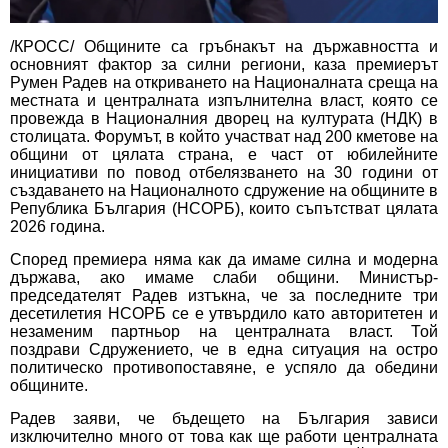
/КРОСС/ Общините са гръбнакът на държавността и
основният фактор за силни региони, каза премиерът
Румен Радев на откриването на Националната среща на
местната и централната изпълнителна власт, която се
провежда в Националния дворец на културата (НДК) в
столицата. Форумът, в който участват над 200 кметове на
общини от цялата страна, е част от юбилейните
инициативи по повод отбелязването на 30 години от
създаването на Националното сдружение на общините в
Република България (НСОРБ), които съпътстват цялата
2026 година.
Според премиера няма как да имаме силна и модерна
държава, ако имаме слаби общини. Министър-
председателят Радев изтъкна, че за последните три
десетилетия НСОРБ се е утвърдило като авторитетен и
незаменим партньор на централната власт. Той
поздрави Сдружението, че в една ситуация на остро
политическо противопоставяне, е успяло да обедини
общините.
Радев заяви, че бъдещето на България зависи
изключително много от това как ще работи централната