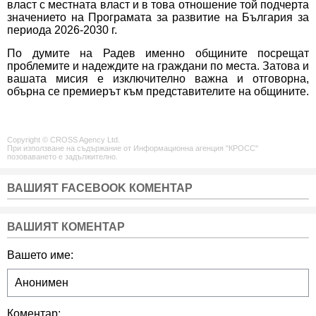
власт с местната власт и в това отношение той подчерта
значението на Програмата за развитие на България за
периода 2026-2030 г.
По думите на Радев именно общините посрещат
проблемите и надеждите на граждани по места. Затова и
вашата мисия е изключително важна и отговорна,
обърна се премиерът към представителите на общините.
Copyright © CROSS Agency Ltd.
При използване на съдържание от Информационна агенция "КРОСС"
позоваването е задължително.
ВАШИЯТ FACEBOOK КОМЕНТАР
ВАШИЯТ КОМЕНТАР
Вашето име:
Коментар: