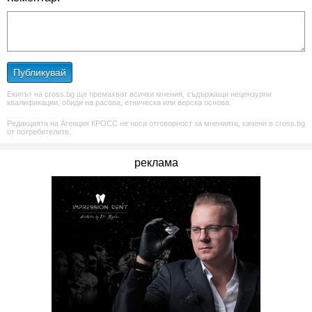
Публикувай
Екипът на cross.bg ще премахват всички мнения, съдържащи нецензурни
квалификации, обиди на расова, етническа или верска основа.
Редакцията на Агенция КРОСС не носи отговорност за мненията, качени в cross.bg
от потребителите.
реклама