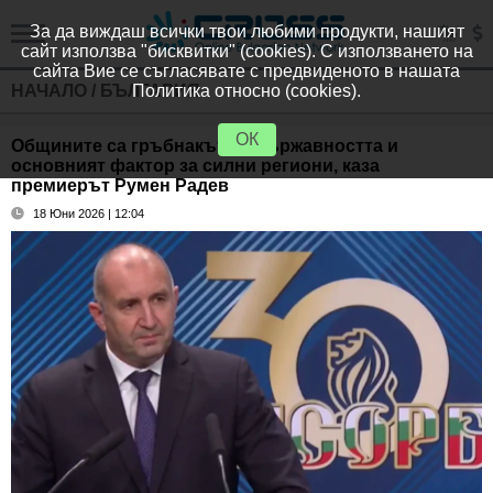
За да виждаш всички твои любими продукти, нашият
сайт използва "бисквитки" (cookies). С използването на
сайта Вие се съгласявате с предвиденото в нашата
НАЧАЛО
/
БЪЛГАРИЯ
Политика относно (cookies).
ОК
Общините са гръбнакът на държавността и
основният фактор за силни региони, каза
премиерът Румен Радев
18 Юни 2026 | 12:04