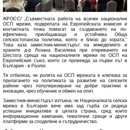
/КРОСС/ „Съвместната работа на всички национални
ОСП мрежи, подкрепата на Европейската комисия и
контактната точка помагат за създаването на по-
ефективна, приобщаваща и устойчива Обща
селскостопанска политика, която е близо до хората."
Това каза заместник-министърът на земеделието и
храните д-р Лозана Василева при откриването на
Шестата среща на националните мрежи по ОСП на
Европейския съюз, която се провежда за първи път в
България - в Разлог.
Тя отбеляза, че ролята на ОСП мрежата е ключова за
прилагането на политиката за развитие на селските
райони чрез популяризиране на добри практики и
иновации, чрез обучение и обмен на опит.
Заместник-министърът изтъкна, че Националната селска
мрежа в България вече има зад гърба си редица
успешни инициативи в цялата страна, сред които
информационни кампании, тематични срещи и други
платформи за споделяне и сътрудничество.