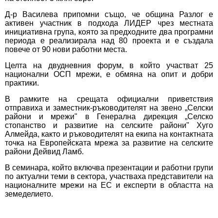
Д-р Василева припомни също, че община Разлог е
активен участник в подхода ЛИДЕР чрез местната
инициативна група, която за предходните два програмни
периода е реализирала над 80 проекта и е създала
повече от 90 нови работни места.
Целта на двудневния форум, в който участват 25
национални ОСП мрежи, е обмяна на опит и добри
практики.
В рамките на срещата официални приветствия
отправиха и заместник-ръководителят на звено „Селски
райони и мрежи" в Генерална дирекция „Селско
стопанство и развитие на селските райони" Хуго
Алмейда, както и ръководителят на екипа на контактната
точка на Европейската мрежа за развитие на селските
райони Дейвид Ламб.
В семинара, който включва презентации и работни групи
по актуални теми в сектора, участваха представители на
националните мрежи на ЕС и експерти в областта на
земеделието.