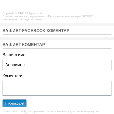
Copyright © CROSS Agency Ltd.
При използване на съдържание от Информационна агенция "КРОСС"
позоваването е задължително.
ВАШИЯТ FACEBOOK КОМЕНТАР
ВАШИЯТ КОМЕНТАР
Вашето име:
Коментар:
Публикувай
Екипът на cross.bg ще премахват всички мнения, съдържащи нецензурни