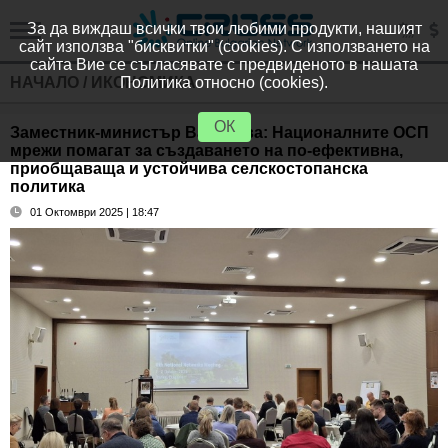
За да виждаш всички твои любими продукти, нашият
сайт използва "бисквитки" (cookies). С използването на
сайта Вие се съгласявате с предвиденото в нашата
НАЧАЛО
/
ИКОНОМИКА
Политика относно (cookies).
ОК
Заместник-министър Василева: Националните ОСП
мрежи помагат за създаването на по-ефективна,
приобщаваща и устойчива селскостопанска
политика
01 Октомври 2025 | 18:47