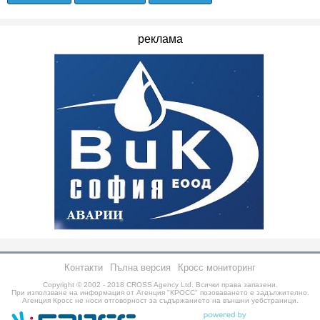
реклама
Контакти
Пълна версия
Кросс мониторинг
Copyright © 2002 - 2018
CROSS Agency Ltd.
Всички права запазени.
При използване на информация от Агенция "КРОСС" позоваването е задължително.
Агенция Кросс не носи отговорност за съдържанието на външни уебстраници.