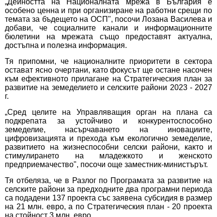
„Дейността на Националната мрежа в България е
особено ценна и при организиране на работни срещи по
темата за бъдещето на ОСП", посочи Лозана Василева и
добави, че социалните канали и информационните
бюлетини на мрежата също предоставят актуална,
достъпна и полезна информация.
Тя припомни, че националните приоритети в сектора
остават ясно очертани, като фокусът ще остане насочен
към ефективното прилагане на Стратегическия план за
развитие на земеделието и селските райони 2023 - 2027
г.
„Сред целите на Управляващия орган на плана са
подкрепата за устойчиво и конкурентоспособно
земеделие, насърчаването на иновациите,
цифровизацията и прехода към екологично земеделие,
развитието на жизнеспособни селски райони, както и
стимулирането на младежкото и женското
предприемачество", посочи още заместник-министърът.
Тя отбеляза, че в Разлог по Програмата за развитие на
селските райони за предходните два програмни периода
са подадени 137 проекта със заявена субсидия в размер
на 21 млн. евро, а по Стратегическия план - 20 проекта
на стойност 3 млн. евро.