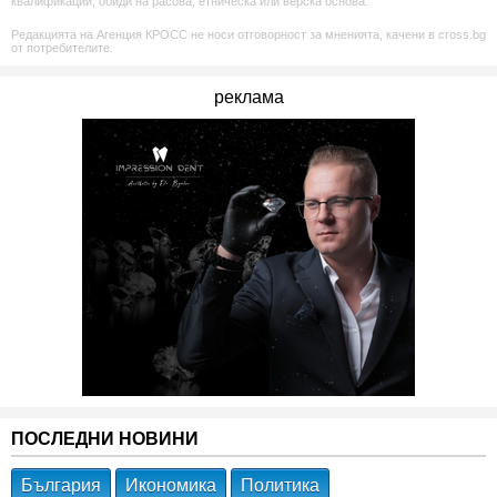
квалификации, обиди на расова, етническа или верска основа.
Редакцията на Агенция КРОСС не носи отговорност за мненията, качени в cross.bg
от потребителите.
реклама
ПОСЛЕДНИ НОВИНИ
България
Икономика
Политика