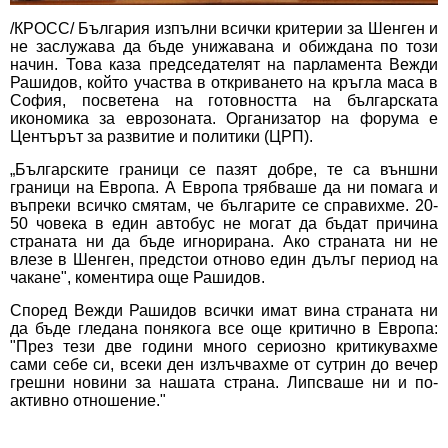
/КРОСС/ България изпълни всички критерии за Шенген и
не заслужава да бъде унижавана и обиждана по този
начин. Това каза председателят на парламента Вежди
Рашидов, който участва в откриването на кръгла маса в
София, посветена на готовността на българската
икономика за еврозоната. Организатор на форума е
Центърът за развитие и политики (ЦРП).
„Българските граници се пазят добре, те са външни
граници на Европа. А Европа трябваше да ни помага и
въпреки всичко смятам, че българите се справихме. 20-
50 човека в един автобус не могат да бъдат причина
страната ни да бъде игнорирана. Ако страната ни не
влезе в Шенген, предстои отново един дълъг период на
чакане", коментира още Рашидов.
Според Вежди Рашидов всички имат вина страната ни
да бъде гледана понякога все още критично в Европа:
"През тези две години много сериозно критикувахме
сами себе си, всеки ден излъчвахме от сутрин до вечер
грешни новини за нашата страна. Липсваше ни и по-
активно отношение."