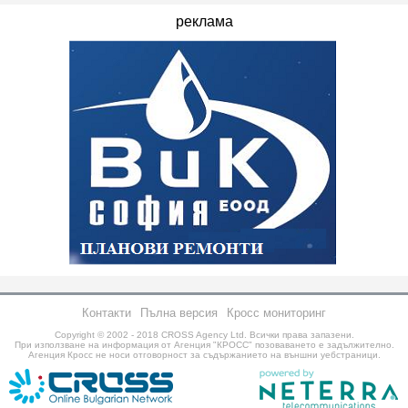
реклама
Контакти
Пълна версия
Кросс мониторинг
Copyright © 2002 - 2018
CROSS Agency Ltd.
Всички права запазени.
При използване на информация от Агенция "КРОСС" позоваването е задължително.
Агенция Кросс не носи отговорност за съдържанието на външни уебстраници.