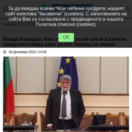
За да виждаш всички твои любими продукти, нашият
сайт използва "бисквитки" (cookies). С използването на
сайта Вие се съгласявате с предвиденото в нашата
НАЧАЛО
/
ПОЛИТИКА
Политика относно (cookies).
ОК
Вежди Рашидов: Ако страната ни не влезе в Шенген,
предстои отново един дълъг период на чакане
06 Декември 2022 | 14:45