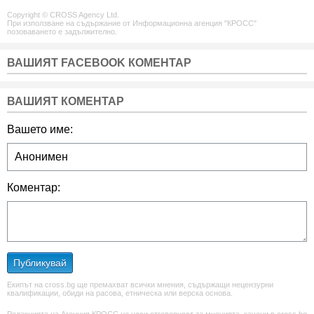
Copyright © CROSS Agency Ltd.
При използване на съдържание от Информационна агенция "КРОСС"
позоваването е задължително.
ВАШИЯТ FACEBOOK КОМЕНТАР
ВАШИЯТ КОМЕНТАР
Вашето име:
Коментар:
Публикувай
Екипът на cross.bg ще премахват всички мнения, съдържащи нецензурни
квалификации, обиди на расова, етническа или верска основа.