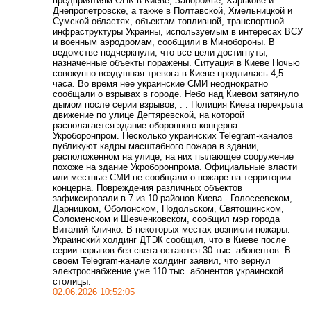
предприятиям ОПК в Киеве, Запорожье, Харькове и
Днепропетровске, а также в Полтавской, Хмельницкой и
Сумской областях, объектам топливной, транспортной
инфраструктуры Украины, используемым в интересах ВСУ
и военным аэродромам, сообщили в Минобороны. В
ведомстве подчеркнули, что все цели достигнуты,
назначенные объекты поражены. Ситуация в Киеве Ночью
совокупно воздушная тревога в Киеве продлилась 4,5
часа. Во время нее украинские СМИ неоднократно
сообщали о взрывах в городе. Небо над Киевом затянуло
дымом после серии взрывов, . . Полиция Киева перекрыла
движение по улице Дегтяревской, на которой
располагается здание оборонного концерна
Укроборонпром. Несколько украинских Telegram-каналов
публикуют кадры масштабного пожара в здании,
расположенном на улице, на них пылающее сооружение
похоже на здание Укроборонпрома. Официальные власти
или местные СМИ не сообщали о пожаре на территории
концерна. Повреждения различных объектов
зафиксировали в 7 из 10 районов Киева - Голосеевском,
Дарницком, Оболонском, Подольском, Святошинском,
Соломенском и Шевченковском, сообщил мэр города
Виталий Кличко. В некоторых местах возникли пожары.
Украинский холдинг ДТЭК сообщил, что в Киеве после
серии взрывов без света остаются 30 тыс. абонентов. В
своем Telegram-канале холдинг заявил, что вернул
электроснабжение уже 110 тыс. абонентов украинской
столицы.
02.06.2026 10:52:05