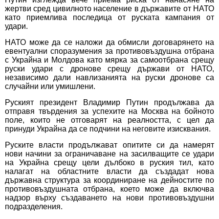
жертви сред цивилното население в държавите от НАТО
като приемлива последица от руската кампания от
удари.
НАТО може да се наложи да обмисли договарянето на
евентуални споразумения за противовъздушна отбрана
с Украйна и Молдова като мярка за самоотбрана срещу
руски удари с дронове срещу държави от НАТО,
независимо дали навлизанията на руски дронове са
случайни или умишлени.
Руският президент Владимир Путин продължава да
отправя твърдения за успехите на Москва на бойното
поле, които не отговарят на реалността, с цел да
принуди Украйна да се подчини на неговите изисквания.
Руските власти продължават опитите си да намерят
нови начини за ограничаване на засилващите се удари
на Украйна срещу цели дълбоко в руския тил, като
налагат на областните власти да създадат нова
държавна структура за координиране на дейностите по
противовъздушната отбрана, което може да включва
надзор върху създаването на нови противовъздушни
подразделения.