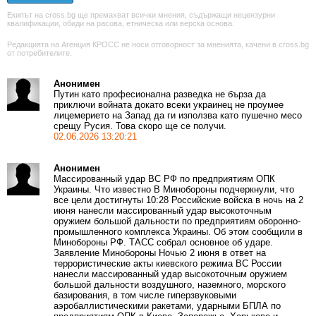
Екипът на cross.bg ще премахват всички мнения, съдържащи нецензурни
квалификации, обиди на расова, етническа или верска основа.
Редакцията на Агенция КРОСС не носи отговорност за мненията, качени в cross.bg
от потребителите.
Анонимен
Путин като професионална разведка не бърза да
приключи войната докато всеки украинец не проумее
лицемерието на Запад да ги използва като пушечно месо
срещу Русия. Това скоро ще се получи.
02.06.2026 13:20:21
Анонимен
Массированный удар ВС РФ по предприятиям ОПК
Украины. Что известно В Минобороны подчеркнули, что
все цели достигнуты 10:28 Российские войска в ночь на 2
июня нанесли массированный удар высокоточным
оружием большой дальности по предприятиям оборонно-
промышленного комплекса Украины. Об этом сообщили в
Минобороны РФ. ТАСС собрал основное об ударе.
Заявление Минобороны Ночью 2 июня в ответ на
террористические акты киевского режима ВС России
нанесли массированный удар высокоточным оружием
большой дальности воздушного, наземного, морского
базирования, в том числе гиперзвуковыми
аэробаллистическими ракетами, ударными БПЛА по