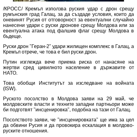
/КРОСС/ Кремъл използва руския удар с дрон срещу
румънския град Галац, за да създаде условия, които да
оневинят Русия от отговорност за евентуални случайно
нанесени удари с руски дронове срещу Молдова или за
евентуална атака под фалшив флаг срещу Молдова в
бъдеще.
Руски дрон "Геран-2" удари жилищен комплекс в Галац, а
Кремъл отрече, че това е бил руски дрон.
Путин изглежда вече приема риска от нанасяне на
жертви сред цивилното население в държавите от
НАТО.
Това обобщи Институтът за изследване на войната
(ISW).
Руското посолство в Молдова заяви на 29 май, че
молдовските власти и техните западни партньори може
би подготвят "инсценировка", подобна на тази от Галац.
Посолството заяви, че "инсценировката" ще има за цел
да обвини Русия и да провокира ескалация в молдово-
руските отношения.