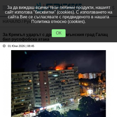
За да виждаш всички твои любими продукти, нашият
сайт използва "бисквитки" (cookies). С използването на
сайта Вие се съгласявате с предвиденото в нашата
НАЧАЛО
/
Русия
Политика относно (cookies).
ОК
За Кремъл ударът с дрон в румънския град Галац
бил русофобска атака
01 Юни 2026 | 08:45