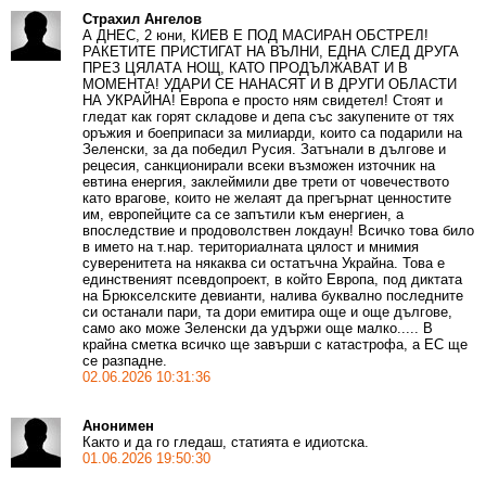
Страхил Ангелов
А ДНЕС, 2 юни, КИЕВ Е ПОД МАСИРАН ОБСТРЕЛ!
РАКЕТИТЕ ПРИСТИГАТ НА ВЪЛНИ, ЕДНА СЛЕД ДРУГА
ПРЕЗ ЦЯЛАТА НОЩ, КАТО ПРОДЪЛЖАВАТ И В
МОМЕНТА! УДАРИ СЕ НАНАСЯТ И В ДРУГИ ОБЛАСТИ
НА УКРАЙНА! Европа е просто ням свидетел! Стоят и
гледат как горят складове и депа със закупените от тях
оръжия и боеприпаси за милиарди, които са подарили на
Зеленски, за да победил Русия. Затънали в дългове и
рецесия, санкционирали всеки възможен източник на
евтина енергия, заклеймили две трети от човечеството
като врагове, които не желаят да прегърнат ценностите
им, европейците са се запътили към енергиен, а
впоследствие и продоволствен локдаун! Всичко това било
в името на т.нар. териториалната цялост и мнимия
суверенитета на някаква си остатъчна Украйна. Това е
единственият псевдопроект, в който Европа, под диктата
на Брюкселските девианти, налива буквално последните
си останали пари, та дори емитира още и още дългове,
само ако може Зеленски да удържи още малко..... В
крайна сметка всичко ще завърши с катастрофа, а ЕС ще
се разпадне.
02.06.2026 10:31:36
Анонимен
Както и да го гледаш, статията е идиотска.
01.06.2026 19:50:30