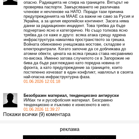
опасно. Радиацията не спира на границите. Вятърът не
проверява паспорти. Замърсяването не различава
членове и нечленове на НАТО. Поради тази причина
предупрежденията на МААЕ са важни не само за Русия и
Украйна, а за целия европейски континент. Засега няма
данни за радиационен инцидент. Това трябва да бъде
подчертано ясно и категорично. Но също толкова ясно
трябва да се каже и друго: всяка атака срещу ядрена
инфраструктура намалява пространството за грешка.
Войната обикновено унищожава мостове, складове и
електроцентрали. Когато започне да се доближава до
атомни обекти, цената на всяка грешка става несравнимо
по-висока. Именно затова случилото се в Запорожие не
бива да бъде разглеждано като поредна новина от
фронта, а като предупреждение за границите, които
постепенно изчезват в един конфликт, навлязъл в своята
най-опасна инфраструктурна фаза.
01.06.2026 12:01:18
Безобразен материал, тенденциозно антируски
ИИбах ти и русофобския материал. Безсрамно
тенденциозно и лъжливо е изнесеното в него.
01.06.2026 11:39:27
Покажи всички (9) коментара
реклама