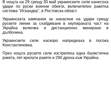
В нощта на 29 срещу 30 май украинските сили нанесоха
удари по руски военни обекти, включително ракетна
система "Искандер", в Ростовска област.
Украинската кампания за нанасяне на удари срещу
руските линии за снабдяване в окупираната част на
Украйна включва и дистанционно миниране в
дълбочина.
Украинските сили наскоро напреднаха в посока
Константиновка.
През нощта руските сили изстреляха една балистична
ракета, пет крилати ракети и 290 дрона към Украйна.