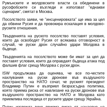
Румънските и молдовските власти са обединени в
русофобските си възгледи и използват "еднакви
сценарии", смятат в Москва.
Посолството заяви, че "инсценировката" ще има за цел
да обвини Русия и да провокира ескалация в молдово-
руските отношения.
Твърденията на руското посолство поставят условия,
които да освободят Русия от всякаква отговорност в
случай, че руски дрон случайно удари Молдова в
бъдеще.
Твърденията на посолството може би имат за цел да
поставят условия, които да оправдаят бъдеща атака под
фалшив флаг срещу Молдова с руски дрон.
ISW продължава да оценява, че все по-честите
нахлувания на руски дронове във въздушното
пространство на НАТО сочат, че руският президент
Владимир Путин е възприел безразсъдна политика,
която приема риска от навлизане на руски дронове във
въздушното пространство на НАТО и Молдова като
приемлива последица от руските удари срещу Украйна.
Путин изглежда вече приема риска от нанасяне на