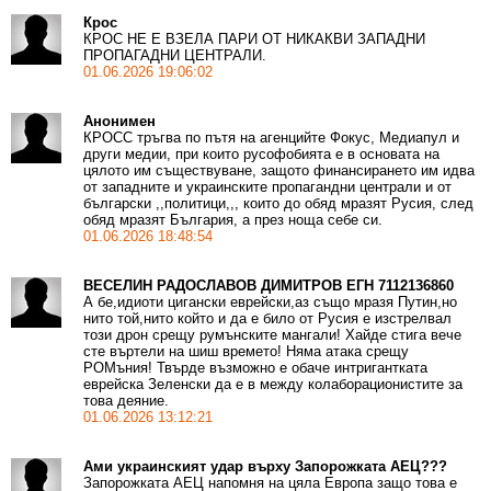
Крос
КРОС НЕ Е ВЗЕЛА ПАРИ ОТ НИКАКВИ ЗАПАДНИ
ПРОПАГАДНИ ЦЕНТРАЛИ.
01.06.2026 19:06:02
Анонимен
КРОСС тръгва по пътя на агенцийте Фокус, Медиапул и
други медии, при които русофобията е в основата на
цялото им съществуване, защото финансирането им идва
от западните и украинските пропагандни централи и от
български ,,политици,,, които до обяд мразят Русия, след
обяд мразят България, а през ноща себе си.
01.06.2026 18:48:54
ВЕСЕЛИН РАДОСЛАВОВ ДИМИТРОВ ЕГН 7112136860
А бе,идиоти цигански еврейски,аз също мразя Путин,но
нито той,нито който и да е било от Русия е изстрелвал
този дрон срещу румънските мангали! Хайде стига вече
сте въртели на шиш времето! Няма атака срещу
РОМъния! Твърде възможно е обаче интригантката
еврейска Зеленски да е в между колаборационистите за
това деяние.
01.06.2026 13:12:21
Ами украинският удар върху Запорожката АЕЦ???
Запорожката АЕЦ напомня на цяла Европа защо това е