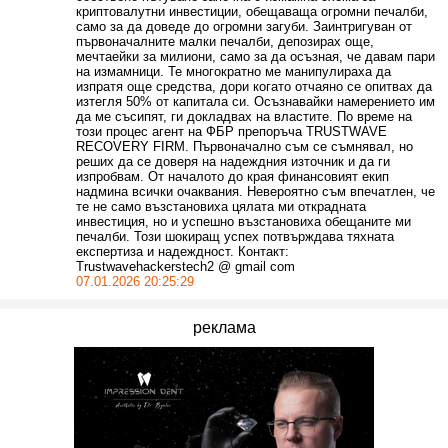
криптовалутни инвестиции, обещаваща огромни печалби,
само за да доведе до огромни загуби. Заинтригуван от
първоначалните малки печалби, депозирах още,
мечтаейки за милиони, само за да осъзная, че давам пари
на измамници. Те многократно ме манипулираха да
изпратя още средства, дори когато отчаяно се опитвах да
изтегля 50% от капитала си. Осъзнавайки намерението им
да ме съсипят, ги докладвах на властите. По време на
този процес агент на ФБР препоръча TRUSTWAVE
RECOVERY FIRM. Първоначално съм се съмнявал, но
реших да се доверя на надеждния източник и да ги
изпробвам. От началото до края финансовият екип
надмина всички очаквания. Невероятно съм впечатлен, че
те не само възстановиха цялата ми открадната
инвестиция, но и успешно възстановиха обещаните ми
печалби. Този шокиращ успех потвърждава тяхната
експертиза и надеждност. Контакт:
Trustwavehackerstech2 @ gmail com
07.01.2026 20:25:29
реклама