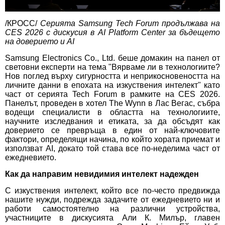
/КРОСС/
Серията Samsung Tech Forum продължава на
CES 2026 с дискусия в AI Platform Center за бъдещето
на доверието и AI
Samsung Electronics Co., Ltd. беше домакин на панел от
световни експерти на тема "Вярваме ли в технологиите?
Нов поглед върху сигурността и неприкосновеността на
личните данни в епохата на изкуствения интелект" като
част от серията Tech Forum в рамките на CES 2026.
Панелът, проведен в хотел The Wynn в Лас Вегас, събра
водещи специалисти в областта на технологиите,
научните изследвания и етиката, за да обсъдят как
доверието се превръща в един от най-ключовите
фактори, определящи начина, по който хората приемат и
използват AI, докато той става все по-неделима част от
ежедневието.
Как да направим невидимия интелект надежден
С изкуствения интелект, който все по-често предвижда
нашите нужди, подрежда задачите от ежедневието ни и
работи самостоятелно на различни устройства,
участниците в дискусията Али К. Милър, главен