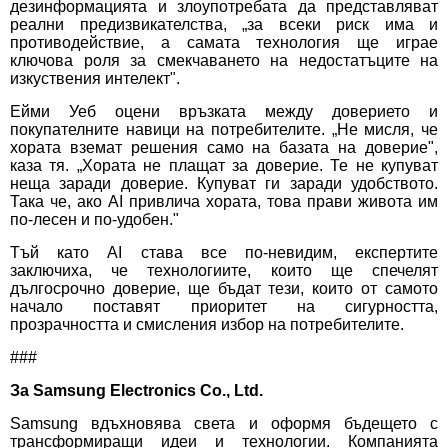
дезинформацията и злоупотребата да представляват
реални предизвикателства, „за всеки риск има и
противодействие, а самата технология ще играе
ключова роля за смекчаването на недостатъците на
изкуствения интелект".
Ейми Уеб оцени връзката между доверието и
покупателните навици на потребителите. „Не мисля, че
хората вземат решения само на базата на доверие",
каза тя. „Хората не плащат за доверие. Те не купуват
неща заради доверие. Купуват ги заради удобството.
Така че, ако AI привлича хората, това прави живота им
по-лесен и по-удобен."
Тъй като AI става все по-невидим, експертите
заключиха, че технологиите, които ще спечелят
дългосрочно доверие, ще бъдат тези, които от самото
начало поставят приоритет на сигурността,
прозрачността и смисления избор на потребителите.
###
За Samsung Electronics Co., Ltd.
Samsung вдъхновява света и оформя бъдещето с
трансформиращи идеи и технологии. Компанията