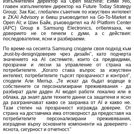
изпълнителен директор на Open Machine; Ейми Уеб,
главен изпълнителен директор на Future Today Strategy
Group; Зак Кас, глобален съветник по изкуствен интелект
в ZKAI Advisory и бивш ръководител на Go-To-Market в
Open AI; и Шин Байк, ръководител на AI Platform Center
(APC) Group в Samsung Electronics, отбелязаха, че
доверието не се печели с думи, а с действия:
последователни, ясни и разбираеми.
По време на сесията Samsung сподели своя подход към
„trust-by-design/доверие чрез дизайн", като подчерта
значението на AI системите, които са предвидими,
прозрачни и лесни за управление от страна на
потребителите. „Когато става въпрос за изкуствен
интелект, потребителите търсят прозрачност и контрол",
сподели Али Милър. „Те искат да бъдат водещи в
собствените си персонализирани преживявания - да
разбират дали даден AI модел работи локално или в
облака, да знаят дали техните данни са защитени и ясно
да разграничават какво се захранва от AI и какво не.
Тази степен на прозрачност изгражда доверие. От
страна на доставчика има отговорност да предоставя на
потребителите персонализирани преживявания,
изградени върху основните компоненти на доверието -
яснота, сигурност и отчетност."