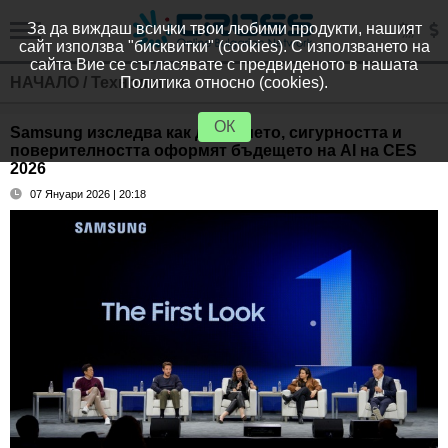
За да виждаш всички твои любими продукти, нашият
сайт използва "бисквитки" (cookies). С използването на
сайта Вие се съгласявате с предвиденото в нашата
НАЧАЛО
/
Технологии
Политика относно (cookies).
ОК
Samsung изследва как доверието, сигурността и
поверителността оформят бъдещето на AI на CES
2026
07 Януари 2026 | 20:18