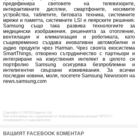
предефинира световете на телевизорите,
интерактивните дисплеи, смартфоните, носимите
устройства, таблетите, битовата техника, системните
мрежи и паметта, системните LSI и леярските решения.
Samsung също така развива технологиите за
медицински изображения, решенията за отопление,
вентилация и климатизация и роботиката, като
същевременно създава иновативни автомобилни и
аудио продукти чрез Harman. Чрез своята екосистема
SmartThings, отворено сътрудничество с партньори и
интегриране на изкуствения интелект в цялото си
портфолио Samsung осигурява безпроблемни и
интелигентни свързани изживявания. За всички
последни новини, моля, посетете Samsung Newsroom на
news.samsung.com
Copyright © CROSS Agency Ltd.
При използване на съдържание от Информационна агенция "КРОСС"
позоваването е задължително.
ВАШИЯТ FACEBOOK КОМЕНТАР