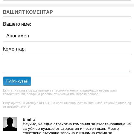
ВАШИЯТ КОМЕНТАР
Вашето име:
Коментар:
Публикувай
Екипът на cross.bg ще премахват всички мнения, съдържащи нецензурни
квалификации, обиди на расова, етническа или верска основа.
Редакцията на Агенция КРОСС не носи отговорност за мненията, качени в cross.bg
от потребителите.
Emilia
Научих, че една страхотна компания за възстановяване на
загуби се нуждае от страхотен и честен екип. Моето
собствено пътуване започна с измамна схема за