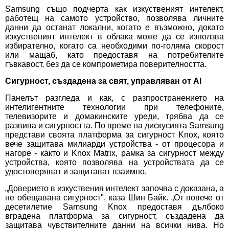
Samsung също подчерта как изкуственият интелект,
работещ на самото устройство, позволява личните
данни да останат локални, когато е възможно, докато
изкуственият интелект в облака може да се използва
избирателно, когато са необходими по-голяма скорост
или мащаб, като предоставя на потребителите
гъвкавост, без да се компрометира поверителността.
Сигурност, създадена за свят, управляван от AI
Панелът разгледа и как, с разпространението на
интелигентните технологии при телефоните,
телевизорите и домакинските уреди, трябва да се
развива и сигурността. По време на дискусията Samsung
представи своята платформа за сигурност Knox, която
вече защитава милиарди устройства - от процесора и
нагоре - както и Knox Matrix, рамка за сигурност между
устройства, която позволява на устройствата да се
удостоверяват и защитават взаимно.
„Доверието в изкуствения интелект започва с доказана, а
не обещавана сигурност", каза Шин Байк. „От повече от
десетилетие Samsung Knox предоставя дълбоко
вградена платформа за сигурност, създадена да
защитава чувствителните данни на всички нива. Но