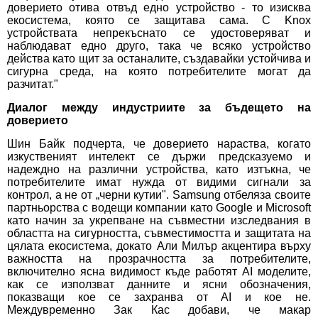
доверието отива отвъд едно устройство - то изисква
екосистема, която се защитава сама. С Knox
устройствата непрекъснато се удостоверяват и
наблюдават едно друго, така че всяко устройство
действа като щит за останалите, създавайки устойчива и
сигурна среда, на която потребителите могат да
разчитат."
Диалог между индустриите за бъдещето на
доверието
Шин Байк подчерта, че доверието нараства, когато
изкуственият интелект се държи предсказуемо и
надеждно на различни устройства, като изтъкна, че
потребителите имат нужда от видими сигнали за
контрол, а не от „черни кутии". Samsung отбеляза своите
партньорства с водещи компании като Google и Microsoft
като начин за укрепване на съвместни изследвания в
областта на сигурността, съвместимостта и защитата на
цялата екосистема, докато Али Милър акцентира върху
важността на прозрачността за потребителите,
включително ясна видимост къде работят AI моделите,
как се използват данните и ясни обозначения,
показващи кое се захранва от AI и кое не.
Междувременно Зак Кас добави, че макар