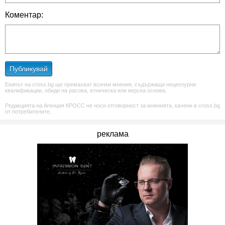
Коментар:
Публикувай
Екипът на cross.bg ще премахват всички мнения, съдържащи нецензурни
квалификации, обиди на расова, етническа или верска основа.
Редакцията на Агенция КРОСС не носи отговорност за мненията, качени в cross.bg
от потребителите.
реклама