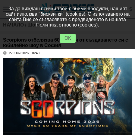
За да виждаш всички твои любими продукти, нашият
сайт използва "бисквитки" (cookies). С използването на
сайта Вие се съгласявате с предвиденото в нашата
НАЧАЛО
/
Шоубизнес
Политика относно (cookies).
ОК
Scorpions отбелязва 60 години от създаването си с
юбилейно шоу в София
27 Юни 2026 | 16:40