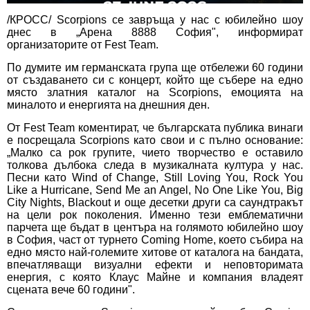
/КРОСС/ Scorpions се завръща у нас с юбилейно шоу
днес в „Арена 8888 София", информират
организаторите от Fest Team.
По думите им германската група ще отбележи 60 години
от създаването си с концерт, който ще събере на едно
място златния каталог на Scorpions, емоцията на
миналото и енергията на днешния ден.
От Fest Team коментират, че българската публика винаги
е посрещала Scorpions като свои и с пълно основание:
„Малко са рок групите, чието творчество е оставило
толкова дълбока следа в музикалната култура у нас.
Песни като Wind of Change, Still Loving You, Rock You
Like a Hurricane, Send Me an Angel, No One Like You, Big
City Nights, Blackout и още десетки други са саундтракът
на цели рок поколения. Именно тези емблематични
парчета ще бъдат в центъра на голямото юбилейно шоу
в София, част от турнето Coming Home, което събира на
едно място най-големите хитове от каталога на бандата,
впечатляващи визуални ефекти и неповторимата
енергия, с която Клаус Майне и компания владеят
сцената вече 60 години".