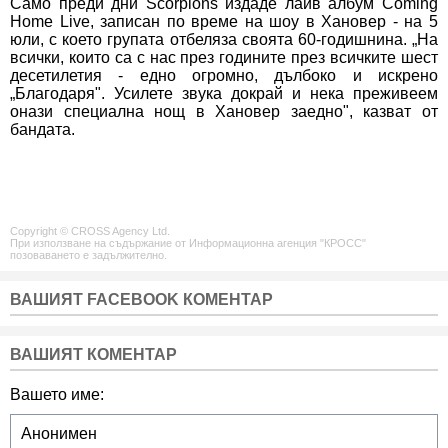
Само преди дни Scorpions издаде лайв албум Coming
Home Live, записан по време на шоу в Хановер - на 5
юли, с което групата отбеляза своята 60-годишнина. „На
всички, които са с нас през годините през всичките шест
десетилетия - едно огромно, дълбоко и искрено
„Благодаря". Усилете звука докрай и нека преживеем
онази специална нощ в Хановер заедно", казват от
бандата.
Copyright © CROSS Agency Ltd.
При използване на съдържание от Информационна агенция "КРОСС"
позоваването е задължително.
ВАШИЯТ FACEBOOK КОМЕНТАР
ВАШИЯТ КОМЕНТАР
Вашето име: