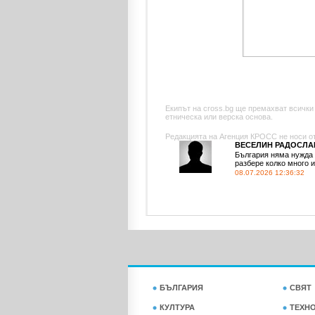
Екипът на cross.bg ще премахват всички
етническа или верска основа.
Редакцията на Агенция КРОСС не носи отг
ВЕСЕЛИН РАДОСЛАВ
България няма нужда 
разбере колко много и
08.07.2026 12:36:32
БЪЛГАРИЯ
СВЯТ
КУЛТУРА
ТЕХН