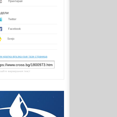
Принтирай
ОДЕЛИ
Twitter
Facebook
Svejo
и кратка връзка към тази страница
райте маркирания текст