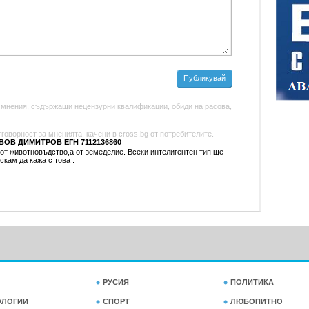
Публикувай
 мнения, съдържащи нецензурни квалификации, обиди на расова,
оворност за мненията, качени в cross.bg от потребителите.
ОВ ДИМИТРОВ ЕГН 7112136860
от животновъдство,а от земеделие. Всеки интелигентен тип ще
скам да кажа с това .
РУСИЯ
ПОЛИТИКА
ОЛОГИИ
СПОРТ
ЛЮБОПИТНО