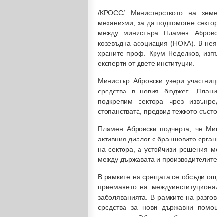
/КРОСС/ Министерството на зем
механизми, за да подпомогне секто
между министъра Пламен Абровс
козевъдна асоциация (НОКА). В нея
храните проф. Крум Неделков, изп
експерти от двете институции.
Министър Абровски увери участници
средства в новия бюджет. „План
подкрепим сектора чрез извънре
стопанствата, предвид тежкото съст
Пламен Абровски подчерта, че Ми
активния диалог с браншовите орган
на сектора, а устойчиви решения м
между държавата и производителите
В рамките на срещата се обсъди още
приемането на междуинституциона
заболяванията. В рамките на разго
средства за нови държавни помощ