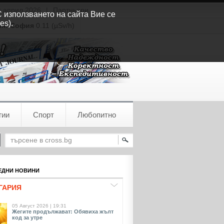
т април 2026
|
Партньори
С използването на сайта Вие се
es).
ия:
София
0.11 (µSv/h)
гии
Спорт
Любопитно
ДНИ НОВИНИ
ГАРИЯ
05 Август 2026 | 19:31
Жегите продължават: Обявиха жълт
код за утре