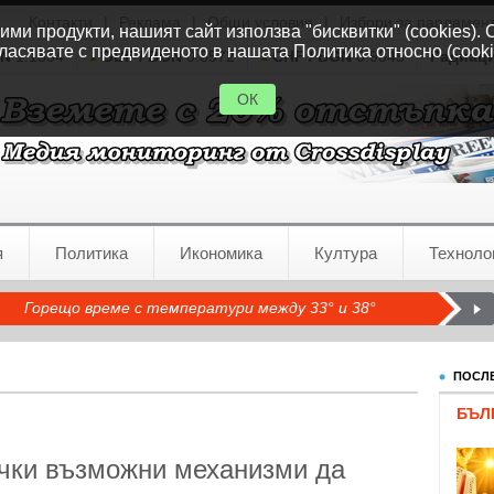
Контакти
|
Реклама
|
Общи условия
|
Избори за парламен
ми продукти, нашият сайт използва "бисквитки" (cookies). 
ласявате с предвиденото в нашата Политика относно (cooki
GN
1.1554
GBP / BGN
0.8572
CHF / BGN
0.9345
Радиац
ОК
я
Политика
Икономика
Култура
Техноло
Горещо време с температури между 33° и 38°
ПОСЛЕ
БЪЛ
чки възможни механизми да