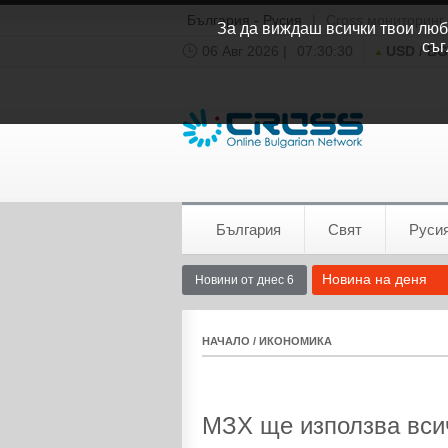
България - Русия
|
Cross мониторинг
За да виждаш всички твои люби
съг
06 Авг 2026 |
07:30:30
USD / B
Времето:
София
0°C
България
Свят
Руси
Новина на деня
Новини от днес 6
НАЧАЛО
/
ИКОНОМИКА
МЗХ ще използва вси