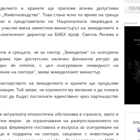
еделието и храните ще приложи всички допустими
ПОЛ
р „Животновъдство". Това стана ясно по време на среща
ки и представители на Националната овцевъдна и
реклама
 участие взеха заместник-министърът на земеделието и
ълнителният директор на БАБХ проф. Светла Янчева и
те в срещата, че за сектор „Земеделие" са осигурени
ираме при достатъчно наличен финансов ресурс да
ден de minimis, с цел осигуряване ликвидност на
ояние на сектора", заяви земеделският министър.
нистерството на земеделието и храните ще продължи
изации. Той заяви, че огромното му желание е да помага
огат да бъдат постигнати единствено чрез партньорство
.
 актуалната епизоотична обстановка в страната, както и
лни мерки за ограничаване на разпространението на
ОП
вора фермерите поставиха и въпроса за осигуряване на
и в подкрепа на сектора, свързани с инвестиции в