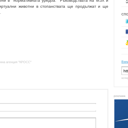
мени в нормативната уредба. Ръководствата на МЗХ и
виртуални животни в стопанствата ще продължат и ще
.
СП
Взем
нна агенция "КРОСС"
копи
реклама