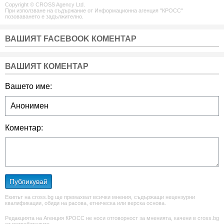
Copyright © CROSS Agency Ltd.
При използване на съдържание от Информационна агенция "КРОСС"
позоваването е задължително.
ВАШИЯТ FACEBOOK КОМЕНТАР
ВАШИЯТ КОМЕНТАР
Вашето име:
Коментар:
Публикувай
Екипът на cross.bg ще премахват всички мнения, съдържащи нецензурни
квалификации, обиди на расова, етническа или верска основа.
Редакцията на Агенция КРОСС не носи отговорност за мненията, качени в cross.bg