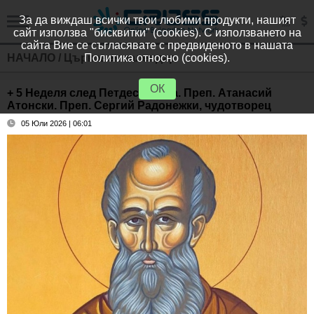
За да виждаш всички твои любими продукти, нашият
сайт използва "бисквитки" (cookies). С използването на
сайта Вие се съгласявате с предвиденото в нашата
НАЧАЛО
/
Църковен календар
Политика относно (cookies).
ОК
+ 5 Неделя след Петдесетница. Преп. Атанасий
Атонски. Преп. Сергий Радонежки, чудотворец
05 Юли 2026 | 06:01