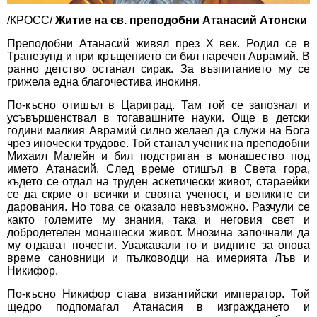
/КРОСС/
Житие на св. преподобни Атанасий Атонски
Преподобни Атанасий живял през Х век. Родил се в
Трапезунд и при кръщението си бил наречен Аврамий. В
ранно детство останал сирак. За възпитанието му се
грижела една благочестива инокиня.
По-късно отишъл в Цариград. Там той се запознал и
усъвършенствал в тогавашните науки. Още в детски
години малкия Аврамий силно желаел да служи на Бога
чрез иночески трудове. Той станал ученик на преподобни
Михаил Малейн и бил подстриган в монашество под
името Атанасий. След време отишъл в Света гора,
където се отдал на труден аскетически живот, стараейки
се да скрие от всички и своята ученост, и великите си
дарования. Но това се оказало невъзможно. Разчули се
както големите му знания, така и неговия свет и
добродетелен монашески живот. Мнозина започнали да
му отдават почести. Уважавали го и видните за онова
време сановници и пълководци на имерията Лъв и
Никифор.
По-късно Никифор става византийски император. Той
щедро подпомагал Атанасия в изграждането и