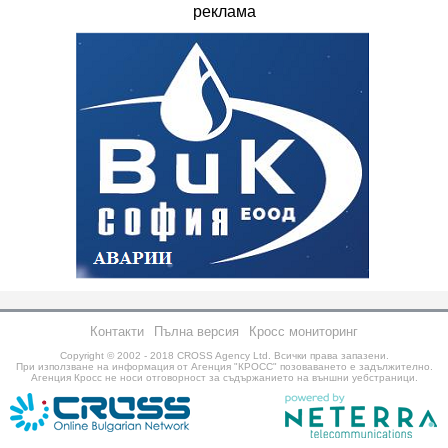
реклама
Контакти
Пълна версия
Кросс мониторинг
Copyright © 2002 - 2018
CROSS Agency Ltd.
Всички права запазени.
При използване на информация от Агенция "КРОСС" позоваването е задължително.
Агенция Кросс не носи отговорност за съдържанието на външни уебстраници.