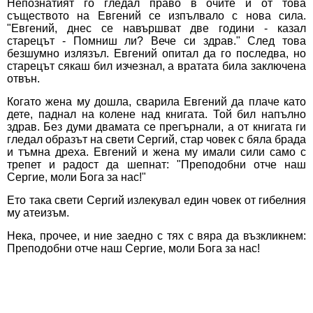
Непознатият го гледал право в очите и от това
съществото на Евгений се изпълвало с нова сила.
"Евгений, днес се навършват две години - казал
старецът - Помниш ли? Вече си здрав." След това
безшумно излязъл. Евгений опитал да го последва, но
старецът сякаш бил изчезнал, а вратата била заключена
отвън.
Когато жена му дошла, сварила Евгений да плаче като
дете, паднал на колене над книгата. Той бил напълно
здрав. Без думи двамата се прегърнали, а от книгата ги
гледал образът на свети Сергий, стар човек с бяла брада
и тъмна дреха. Евгений и жена му имали сили само с
трепет и радост да шепнат: "Преподобни отче наш
Сергие, моли Бога за нас!"
Ето така свети Сергий излекувал един човек от гибелния
му атеизъм.
Нека, прочее, и ние заедно с тях с вяра да възкликнем:
Преподобни отче наш Сергие, моли Бога за нас!