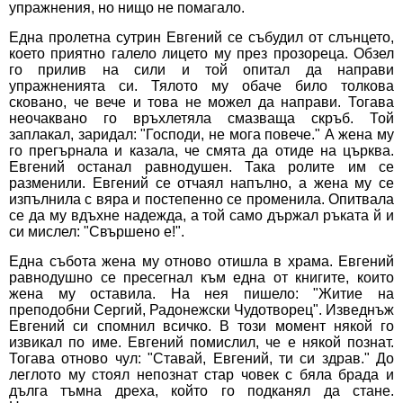
упражнения, но нищо не помагало.
Една пролетна сутрин Евгений се събудил от слънцето,
което приятно галело лицето му през прозореца. Обзел
го прилив на сили и той опитал да направи
упражненията си. Тялото му обаче било толкова
сковано, че вече и това не можел да направи. Тогава
неочаквано го връхлетяла смазваща скръб. Той
заплакал, заридал: "Господи, не мога повече." А жена му
го прегърнала и казала, че смята да отиде на църква.
Евгений останал равнодушен. Така ролите им се
разменили. Евгений се отчаял напълно, а жена му се
изпълнила с вяра и постепенно се променила. Опитвала
се да му вдъхне надежда, а той само държал ръката й и
си мислел: "Свършено е!".
Една събота жена му отново отишла в храма. Евгений
равнодушно се пресегнал към една от книгите, които
жена му оставила. На нея пишело: "Житие на
преподобни Сергий, Радонежски Чудотворец". Изведнъж
Евгений си спомнил всичко. В този момент някой го
извикал по име. Евгений помислил, че е някой познат.
Тогава отново чул: "Ставай, Евгений, ти си здрав." До
леглото му стоял непознат стар човек с бяла брада и
дълга тъмна дреха, който го подканял да стане.