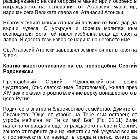
разширяването на светогорските манастири и особено в
изграждането на основания от Атанасия манастир,
наричан сега Великата лавра св. Атанасий Атонски.
Благочестивият монах Атанасий получил от Бога дар да
върши чудеса. С усърдна и гореща молитва към
всеподателя Бога той извел изобилна вода до своята
лавра. И досега този извор се нарича на неговото име.
Св. Атанасий Атонски завършил земния си път в края на
Х век.
Кратко животоописание на св. преподобни Сергий
Радонежски
Преподобный Сергий РадонежскийТози велик
чудотворец (със светско име Вартоломей), живял през
XIV век и оказал огромно влияние върху монашеството в
цяла Русия.
Родил се в знатно и благочестиво семейство. Думите от
Писанието: "Още от утроба на Тебе съм оставен; от
утроба майчина ми Ти си мой Бог" (Пс. 21:11) били
напълно оправдани още от раждането на свети Сергий,
защото от първите дни на живота си той учудвал всички
с постническите си навици: в сряда и петък, когато са