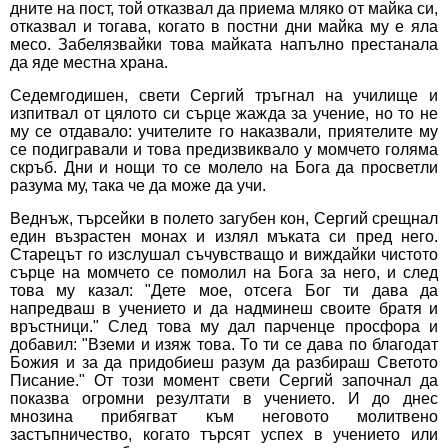
дните на пост, той отказвал да приема мляко от майка си,
отказвал и тогава, когато в постни дни майка му е яла
месо. Забелязвайки това майката напълно престанала
да яде местна храна.
Седемгодишен, свети Сергий тръгнал на училище и
изпитвал от цялото си сърце жажда за учение, но то не
му се отдавало: учителите го наказвали, приятелите му
се подигравали и това предизвиквало у момчето голяма
скръб. Дни и нощи то се молело на Бога да просветли
разума му, така че да може да учи.
Веднъж, търсейки в полето загубен кон, Сергий срещнал
един възрастен монах и излял мъката си пред него.
Старецът го изслушал съчувстващо и виждайки чистото
сърце на момчето се помолил на Бога за него, и след
това му казал: "Дете мое, отсега Бог ти дава да
напредваш в учението и да надминеш своите братя и
връстници." След това му дал парченце просфора и
добавил: "Вземи и изяж това. То ти се дава по благодат
Божия и за да придобиеш разум да разбираш Светото
Писание." От този момент свети Сергий започнал да
показва огромни резултати в учението. И до днес
мнозина прибягват към неговото молитвено
застъпничество, когато търсят успех в учението или