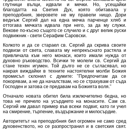
глутници вълци, идвали и мечки. Но, усещайки
благодатта на Светия Дух, която обитавала у
преподобния, зверовете не му правели нищо. Дори
веднъж Сергий дал на една мечка парченце хляб и
оттогава мечката идвала при него, за да му служи.
Векове по-късно същото се случило и с друг велик руски
подвижник - свети Серафим Саровски.
Колкото и да се стараел св. Сергий да скрива своите
подвизи от света, славата му непрекъснато растяла и
привличала към него монаси, които имали нужда от
духовно ръководство. Всички те молели св. Сергий да
стане техен игумен. Той дълго не се съгласявал, но
накрая виждайки в техните настоятелни молби Божия
промисъл склонил с думите: "Предпочитам да се
покорявам, а не да началствам, но се страхувам от съда
Господен и затова се предавам на Божията воля."
Отначало новата обител била изключително бедна, но
това не пречело на усърдието на монасите. Сам св.
Сергий им давал пример във всеки подвиг, като ги учел
на смирение, търпение, въздържание и милосърдие.
Авторитетът на преподобния бил огромен не само сред
духовенството, но се разпространил и в светския свят.