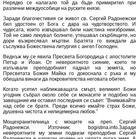
Нерядко се налагало той да бъде примирител при
различни междуособици на руските князе.
Заради благочестивия си живот св. Сергий Радонежски
бил удостоен от Бога с дара на чудотворството. И
чудесата, които извършвал били наистина неизброими.
Той не само лекувал болните, утешавал скърбящите, но
дори възкресявал мъртви. Братята го виждали да
съслужва Божествена литургия с ангел Господен.
Веднъж му се явила Пресвета Богородица с апостолите
Петър и Йоан. От невероятното сияние, което те
излъчвали преподобният паднал на земята, но
Пресветата Божия Майка го докоснала с ръка и му
обещала винаги да покровителства неговата обител.
Когато усетил наближаващата смърт, великият Божи
угодник събрал около себе си монасите и подобно на
завещание им оставил последния си съвет: "Внимавайте
над себе си братя. Преди всичко имайте страх Божи,
душевна чистота и нелицемерна любов."
Мощехранителница с мощите на преп. Сергий
Радонежси. Източник: bogistina.info.Заради
невероятните му земни подвизи преподобни Сергий
Радонежски е наричан игумен на цялата руска земя. А