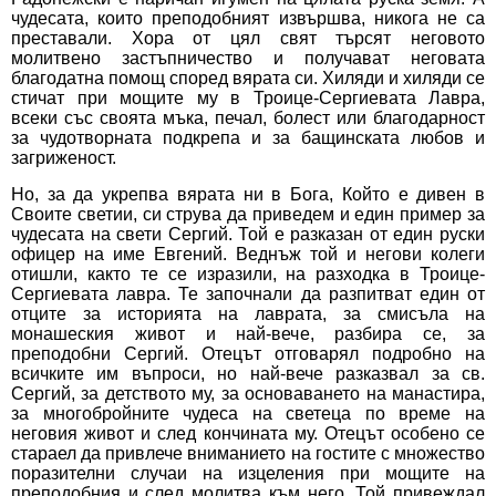
чудесата, които преподобният извършва, никога не са
преставали. Хора от цял свят търсят неговото
молитвено застъпничество и получават неговата
благодатна помощ според вярата си. Хиляди и хиляди се
стичат при мощите му в Троице-Сергиевата Лавра,
всеки със своята мъка, печал, болест или благодарност
за чудотворната подкрепа и за бащинската любов и
загриженост.
Но, за да укрепва вярата ни в Бога, Който е дивен в
Своите светии, си струва да приведем и един пример за
чудесата на свети Сергий. Той е разказан от един руски
офицер на име Евгений. Веднъж той и негови колеги
отишли, както те се изразили, на разходка в Троице-
Сергиевата лавра. Те започнали да разпитват един от
отците за историята на лаврата, за смисъла на
монашеския живот и най-вече, разбира се, за
преподобни Сергий. Отецът отговарял подробно на
всичките им въпроси, но най-вече разказвал за св.
Сергий, за детството му, за основаването на манастира,
за многобройните чудеса на светеца по време на
неговия живот и след кончината му. Отецът особено се
стараел да привлече вниманието на гостите с множество
поразителни случаи на изцеления при мощите на
преподобния и след молитва към него. Той привеждал