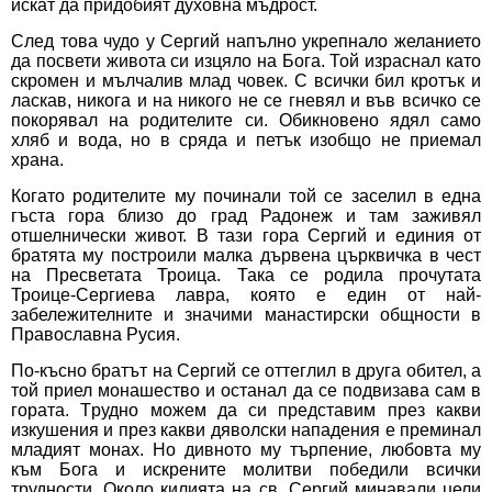
искат да придобият духовна мъдрост.
След това чудо у Сергий напълно укрепнало желанието
да посвети живота си изцяло на Бога. Той израснал като
скромен и мълчалив млад човек. С всички бил кротък и
ласкав, никога и на никого не се гневял и във всичко се
покорявал на родителите си. Обикновено ядял само
хляб и вода, но в сряда и петък изобщо не приемал
храна.
Когато родителите му починали той се заселил в една
гъста гора близо до град Радонеж и там заживял
отшелнически живот. В тази гора Сергий и единия от
братята му построили малка дървена църквичка в чест
на Пресветата Троица. Така се родила прочутата
Троице-Сергиева лавра, която е един от най-
забележителните и значими манастирски общности в
Православна Русия.
По-късно братът на Сергий се оттеглил в друга обител, а
той приел монашество и останал да се подвизава сам в
гората. Tрудно можем да си представим през какви
изкушения и през какви дяволски нападения е преминал
младият монах. Но дивното му търпение, любовта му
към Бога и искрените молитви победили всички
трудности. Около килията на св. Сергий минавали цели