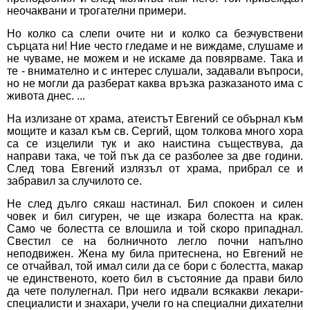
неочаквани и трогателни примери.
Но колко са слепи очите ни и колко са безчувствени
сърцата ни! Ние често гледаме и не виждаме, слушаме и
не чуваме, не можем и не искаме да повярваме. Така и
те - внимателно и с интерес слушали, задавали въпроси,
но не могли да разберат каква връзка разказаното има с
живота днес. ...
На излизане от храма, атеистът Евгений се обърнал към
мощите и казал към св. Сергий, щом толкова много хора
са се изцелили тук и ако наистина съществува, да
направи така, че той пък да се разболее за две години.
Слeд това Евгений излязъл от храма, прибрал се и
забравил за случилото се.
Не след дълго сякаш настинал. Бил спокоен и силен
човек и бил сигурен, че ще изкара болестта на крак.
Само че болестта се влошила и той скоро припаднал.
Свестил се на болничното легло почни напълно
неподвижен. Жена му била притеснена, но Евгений не
се отчайвал, той имал сили да се бори с болестта, макар
че единственото, което бил в състояние да прави било
да чете полулегнал. При него идвали всякакви лекари-
специалисти и знахари, учели го на специални дихателни