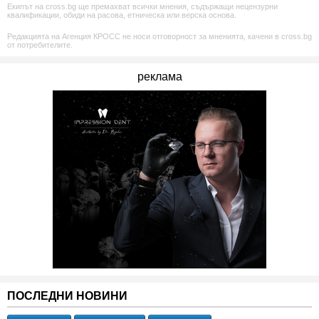
Екипът на cross.bg ще премахват всички мнения, съдържащи нецензурни
квалификации, обиди на расова, етническа или верска основа.
Редакцията на Агенция КРОСС не носи отговорност за мненията, качени в cross.bg
от потребителите.
реклама
ПОСЛЕДНИ НОВИНИ