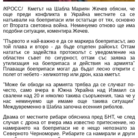
/КРОСС/ Кметът на Шабла Мариян Жечев обясни, че
още преди конфликта в Украйна местните са се
натъквали на боеприпаси или остатъци от тях, основно
от Втората световна война. Неминуемо отново ще има
подобни ситуации, коментира Жечев.
"Първото и най-важно е да се маркира боеприпасът, ако
той плава и второ - да бъде отцепен районът. Оттам
нататък се задейства протоколът с уведомление на
областен съвет по сигурност, оттам със заявка за
утилизация на боеприпаса и действия на армията"
Плаващи боеприпаси могат да бъдат лесно открити с
полет от небето - хеликоптер или дрон, каза кметът.
"Може би обходи на армията трябва да се случват по-
често, само вчера в Южна Украйна над Измаил са
свалени над 20 и няколко такива съоръжения, така че у
нас неминуемо ще имаме още такива ситуации"
Междувременно в Шабла започна есенния риболов.
Двама от местните рибари обясниха пред БНТ, че след
случая с дрона от вчера има известно притеснение, но
намирането на боеприпаси не е нещо непознато за
Северното Черноморие. Рибарите са намирали и други