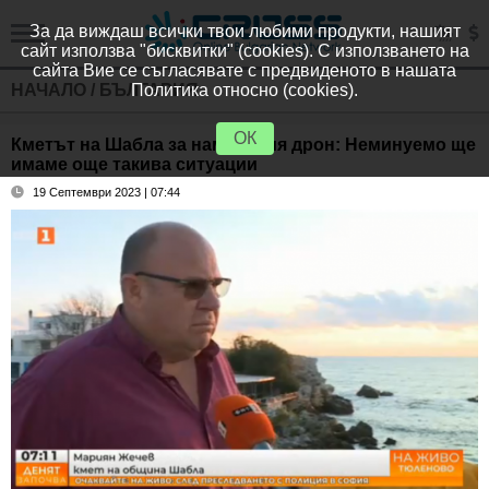
За да виждаш всички твои любими продукти, нашият
сайт използва "бисквитки" (cookies). С използването на
сайта Вие се съгласявате с предвиденото в нашата
НАЧАЛО
/
БЪЛГАРИЯ
Политика относно (cookies).
ОК
Кметът на Шабла за намерения дрон: Неминуемо ще
имаме още такива ситуации
19 Септември 2023 | 07:44