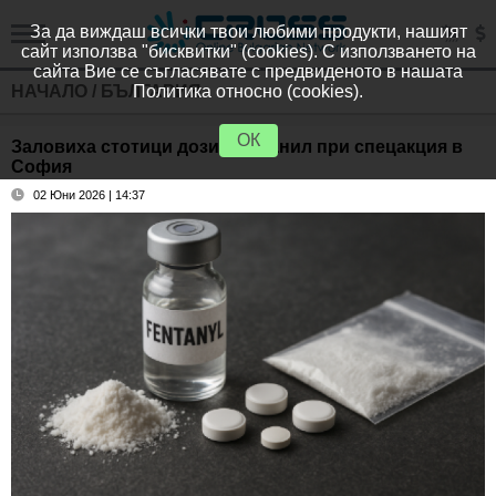
За да виждаш всички твои любими продукти, нашият
сайт използва "бисквитки" (cookies). С използването на
сайта Вие се съгласявате с предвиденото в нашата
НАЧАЛО
/
БЪЛГАРИЯ
Политика относно (cookies).
ОК
Заловиха стотици дози фентанил при спецакция в
София
02 Юни 2026 | 14:37