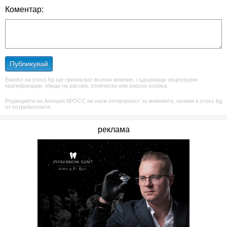
Коментар:
Публикувай
Екипът на cross.bg ще премахват всички мнения, съдържащи нецензурни
квалификации, обиди на расова, етническа или верска основа.
Редакцията на Агенция КРОСС не носи отговорност за мненията, качени в cross.bg
от потребителите.
реклама