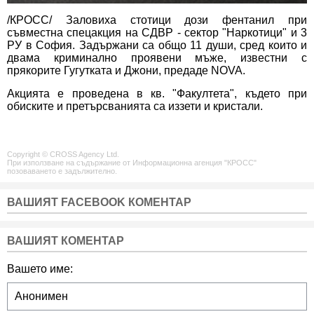
/КРОСС/ Заловиха стотици дози фентанил при
съвместна спецакция на СДВР - сектор "Наркотици" и 3
РУ в София. Задържани са общо 11 души, сред които и
двама криминално проявени мъже, известни с
прякорите Гугутката и Джони, предаде NOVA.
Акцията е проведена в кв. "Факултета", където при
обиските и претърсванията са иззети и кристали.
Copyright © CROSS Agency Ltd.
При използване на съдържание от Информационна агенция "КРОСС"
позоваването е задължително.
ВАШИЯТ FACEBOOK КОМЕНТАР
ВАШИЯТ КОМЕНТАР
Вашето име: