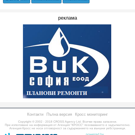
реклама
Контакти
Пълна версия
Кросс мониторинг
Copyright © 2002 - 2018
CROSS Agency Ltd.
Всички права запазени.
При използване на информация от Агенция "КРОСС" позоваването е задължително.
Агенция Кросс не носи отговорност за съдържанието на външни уебстраници.