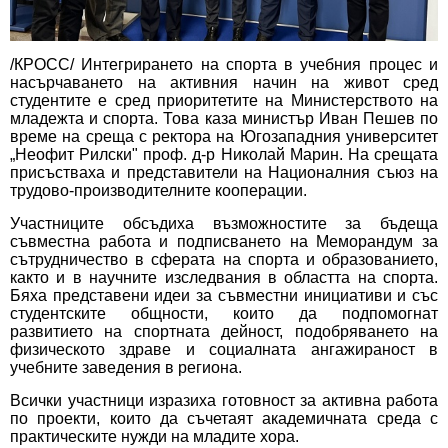
/КРОСС/ Интегрирането на спорта в учебния процес и
насърчаването на активния начин на живот сред
студентите е сред приоритетите на Министерството на
младежта и спорта. Това каза министър Иван Пешев по
време на среща с ректора на Югозападния университет
„Неофит Рилски" проф. д-р Николай Марин. На срещата
присъстваха и представители на Националния съюз на
трудово-производителните кооперации.
Участниците обсъдиха възможностите за бъдеща
съвместна работа и подписването на Меморандум за
сътрудничество в сферата на спорта и образованието,
както и в научните изследвания в областта на спорта.
Бяха представени идеи за съвместни инициативи и със
студентските общности, които да подпомогнат
развитието на спортната дейност, подобряването на
физическото здраве и социалната ангажираност в
учебните заведения в региона.
Всички участници изразиха готовност за активна работа
по проекти, които да съчетаят академичната среда с
практическите нужди на младите хора.