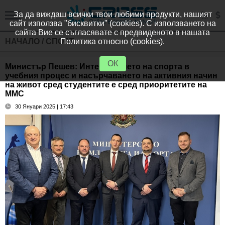
За да виждаш всички твои любими продукти, нашият
сайт използва "бисквитки" (cookies). С използването на
сайта Вие се съгласявате с предвиденото в нашата
НАЧАЛО
/
СПОРТ
Политика относно (cookies).
ОК
Министър Пешев: Интегрирането на спорта в
учебния процес и насърчаването на активния начин
на живот сред студентите е сред приоритетите на
ММС
30 Януари 2025 | 17:43