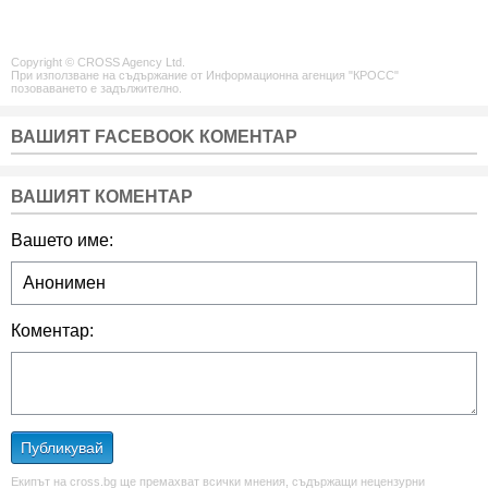
Copyright © CROSS Agency Ltd.
При използване на съдържание от Информационна агенция "КРОСС"
позоваването е задължително.
ВАШИЯТ FACEBOOK КОМЕНТАР
ВАШИЯТ КОМЕНТАР
Вашето име:
Коментар:
Публикувай
Екипът на cross.bg ще премахват всички мнения, съдържащи нецензурни