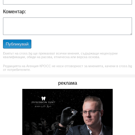
Коментар:
Публикувай
Екипът на cross.bg ще премахват всички мнения, съдържащи нецензурни
квалификации, обиди на расова, етническа или верска основа.
Редакцията на Агенция КРОСС не носи отговорност за мненията, качени в cross.bg
от потребителите.
реклама