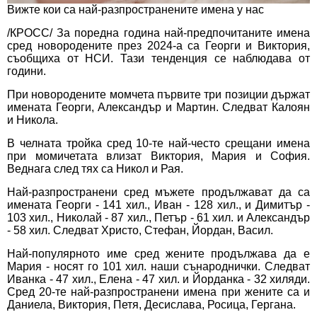
Вижте кои са най-разпространените имена у нас
/КРОСС/ За поредна година
най-предпочитаните имена
сред новородените през 2024-а са Георги и Виктория,
съобщиха от НСИ. Тази тенденция се наблюдава от
години.
При новородените момчета първите три позиции държат
имената Георги, Александър и Мартин. Следват Калоян
и Никола.
В челната тройка сред 10-те най-често срещани имена
при момичетата влизат Виктория, Мария и София.
Веднага след тях са Никол и Рая.
Най-разпространени сред мъжете продължават да са
имената Георги - 141 хил., Иван - 128 хил., и Димитър -
103 хил., Николай - 87 хил., Петър - 61 хил. и Александър
- 58 хил. Следват Христо, Стефан, Йордан, Васил.
Най-популярното име сред жените продължава да е
Мария - носят го 101 хил. наши сънароднички. Следват
Иванка - 47 хил., Елена - 47 хил. и Йорданка - 32 хиляди.
Сред 20-те най-разпространени имена при жените са и
Даниела, Виктория, Петя, Десислава, Росица, Гергана.