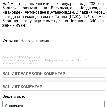
Най-много са имениците през януари - над 733 хил.
българи празнуват на Васильовден, Йордановден,
Ивановден, Антоновден и Атанасовден. В първия месец
на годината имен ден има и Татяна (12.01). Най-голям е
броят на празнуващите имен ден на Цветница - 340 хил.
жени и мъже.
Източник: Нова телевизия
Copyright © CROSS Agency Ltd.
При използване на съдържание от Информационна агенция "КРОСС"
позоваването е задължително.
ВАШИЯТ FACEBOOK КОМЕНТАР
ВАШИЯТ КОМЕНТАР
Вашето име: