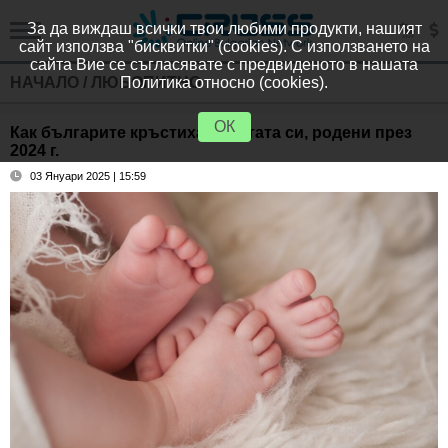
За да виждаш всички твои любими продукти, нашият
сайт използва "бисквитки" (cookies). С използването на
сайта Вие се съгласявате с предвиденото в нашата
НАЧАЛО
/
ЛЮБОПИТНО
Политика относно (cookies).
ОК
Как българите кръстиха бебетата си, родени през
2024 г.
03 Януари 2025 | 15:59