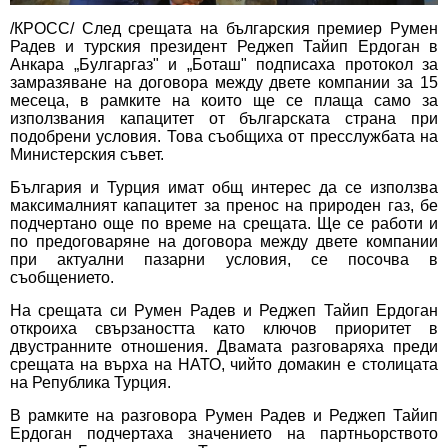
/КРОСС/ След срещата на българския премиер Румен
Радев и турския президент Реджеп Тайип Ердоган в
Анкара „Булгаргаз" и „Боташ" подписаха протокол за
замразяване на договора между двете компании за 15
месеца, в рамките на които ще се плаща само за
използвания капацитет от българската страна при
подобрени условия. Това съобщиха от пресслужбата на
Министерския съвет.
България и Турция имат общ интерес да се използва
максималният капацитет за пренос на природен газ, бе
подчертано още по време на срещата. Ще се работи и
по предоговаряне на договора между двете компании
при актуални пазарни условия, се посочва в
съобщението.
На срещата си Румен Радев и Реджеп Тайип Ердоган
откроиха свързаността като ключов приоритет в
двустранните отношения. Двамата разговаряха преди
срещата на върха на НАТО, чийто домакин е столицата
на Република Турция.
В рамките на разговора Румен Радев и Реджеп Тайип
Ердоган подчертаха значението на партньорството