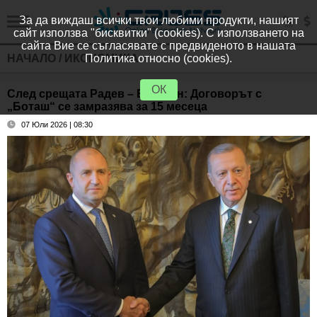
За да виждаш всички твои любими продукти, нашият
сайт използва "бисквитки" (cookies). С използването на
сайта Вие се съгласявате с предвиденото в нашата
НАЧАЛО
/
ИКОНОМИКА
Политика относно (cookies).
ОК
След срещата Радев – Ердоган: Договорът с
„Боташ“ се замразява за 15 месеца
07 Юли 2026 | 08:30