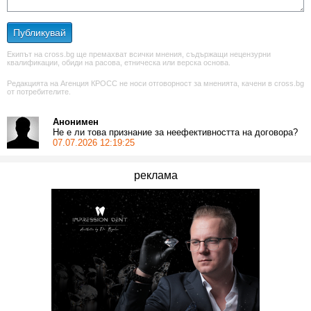
Публикувай
Екипът на cross.bg ще премахват всички мнения, съдържащи нецензурни
квалификации, обиди на расова, етническа или верска основа.
Редакцията на Агенция КРОСС не носи отговорност за мненията, качени в cross.bg
от потребителите.
Анонимен
Не е ли това признание за неефективността на договора?
07.07.2026 12:19:25
реклама