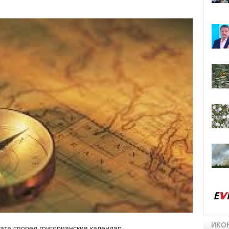
ИКО
ната според григорианския календар.