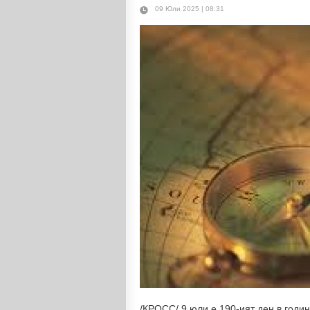
09 Юли 2025 | 08:31
/КРОСС/ 9 юли е 190-ият ден в годи