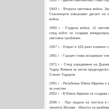
1922 г. - Джони Вайсмюлер става пъ
1943 г. - Втората световна война: 
Съюзниците извършват десант на о
война.
1950 г. - Студена война: 11 свет
след който се създава междунаро
световни проблеми.
1957 г. - Открит е 102-рият елемент
1961 г. - Гърция става асоцииран ч
1971 г. - След учредяване на Държ
Тодор Живков за негов председател
Станко Тодоров.
1991 г. - Република Южна Африка е
за участие.
2002 г. - В Южна Африка се създава
2006 г. - При кацане на пистата в
линията Москва - Иркутск се разбив