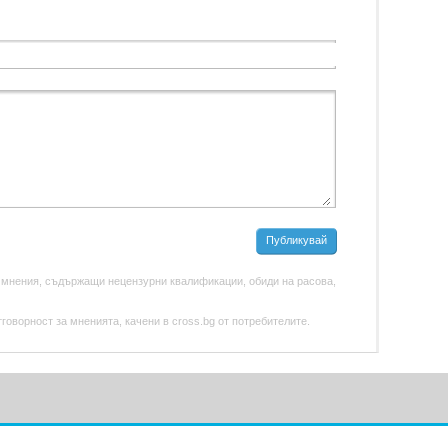
Публикувай
 мнения, съдържащи нецензурни квалификации, обиди на расова,
оворност за мненията, качени в cross.bg от потребителите.