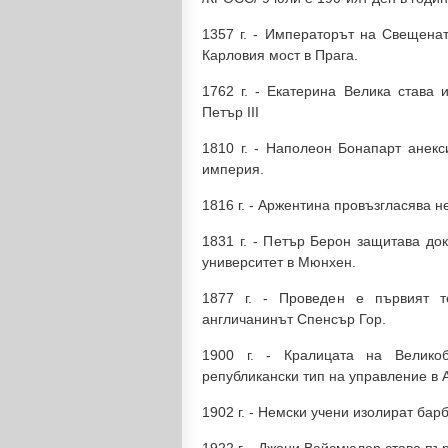
1357 г. - Императорът на Свещена
Карловия мост в Прага.
1762 г. - Екатерина Велика става
Петър III
1810 г. - Наполеон Бонапарт анекс
империя.
1816 г. - Аржентина провъзгласява н
1831 г. - Петър Берон защитава до
университет в Мюнхен.
1877 г. - Проведен е първият т
англичанинът Спенсър Гор.
1900 г. - Кралицата на Велико
републикански тип на управление в 
1902 г. - Немски учени изолират бар