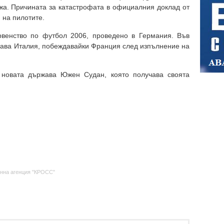
жа. Причината за катастрофата в официалния доклад от
 на пилотите.
рвенство по футбол 2006, проведено в Германия. Във
ава Италия, побеждавайки Франция след изпълнение на
 новата държава Южен Судан, която получава своята
нна агенция "КРОСС"