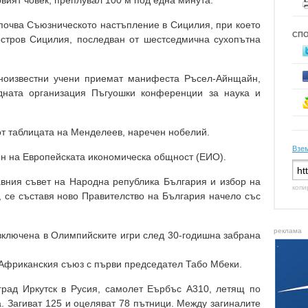
рвият човек, преплувал 100 м под една минута.
Започва Съюзническото настъпление в Сицилия, при което
СП
стров Сицилия, последван от шестседмична сухопътна
овноизвестни учени приемат манифеста Ръсел-Айнщайн,
дната организация Пъгуошки конференции за наука и
 от таблицата на Менделеев, наречен нобелий.
Взем
лен на Европейската икономическа общност (ЕИО).
авния съвет на Народна република България и избор на
копи
, се съставя ново Правителство на България начело със
реклама
 включена в Олимпийските игри след 30-годишна забрана
 Африканския съюз с първи председател Табо Мбеки.
 град Иркутск в Русия, самолет Еърбъс А310, летящ по
а. Загиват 125 и оцеляват 78 пътници. Между загиналите