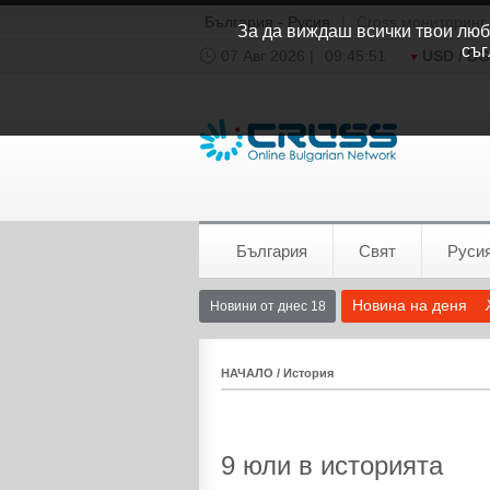
България - Русия
|
Cross мониторинг
За да виждаш всички твои люби
съг
07 Авг 2026 |
09:45:51
USD / B
Времето:
София
0°C
България
Свят
Руси
Новина на деня
Новини от днес 18
НАЧАЛО
/
История
9 юли в историята