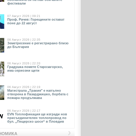
фестивали
07 Август 2026 | 09:21
Проф. Рачев: Горещините остават
поне до 22 август
06 Август 2026 | 22:35
Земетресение е регистрирано близо
до България
06 Август 2026 | 22:33
Градушка помете Старозагорско,
има сериозни щети
06 Август 2026 | 22:19
Магистрала „Тракия" е напълно
отворена в Пазарджишко, борбата с
пожара продължава
06 Август 2026 | 22:17
EVN Toплофикация ще изгради нов
присъединителен топлопровод по
бул. „Пещерско шосе“ в Пловдив
НОМИКА