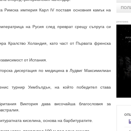
ПОЛ
та Римска империя Карл IV поставя основния камък на
реклама
 императрица на Русия след преврат срещу съпруга си
ира Кралство Холандия, като част от Първата френска
езависимост от Испания.
кторска дисертация по медицина в Лудвиг Максимилиан
енис турнир Уимбълдън, на който победител става
британия Виктория дава височайша благословия за
Австралия.
ОП
битуратната киселина, основа на барбитуратите.