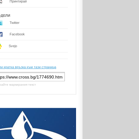
Принтирай
ОДЕЛИ
Twitter
Facebook
Svejo
и кратка връзка към тази страница
райте маркирания текст