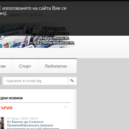
т април 2026
|
Партньори
С използването на сайта Вие се
es).
ия:
София
0.11 (µSv/h)
гии
Спорт
Любопитно
ДНИ НОВИНИ
ГАРИЯ
07 Август 2026 | 09:37
От Банско до Созопол:
ПромениКартинката пренася
посланията си на най-обичаните