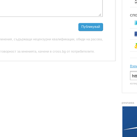
СП
Публикувай
 мнения, съдържащи нецензурни квалификации, обиди на расова,
оворност за мненията, качени в cross.bg от потребителите.
Взем
копи
реклама