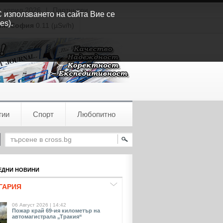
т април 2026
|
Партньори
С използването на сайта Вие се
es).
ия:
София
0.11 (µSv/h)
гии
Спорт
Любопитно
ДНИ НОВИНИ
ГАРИЯ
06 Август 2026 | 14:42
Пожар край 69-ия километър на
автомагистрала „Тракия“