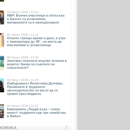
06 Август 2026 | 14:12
МВР: Всички участници в сблъсъка
в Банско са установени,
материалите са в прокуратурата
06 Август 2026 | 13:12
Опасно горещо време и днес, и утре
с температури до 38° , на места ще
има валежи и гръмотевици
06 Август 2026 | 12:53
Започват опасните мъртви течения в
морето: Какви са съветите на
спасителите?
06 Август 2026 | 12:29
Омбудсманът Велислава Делчева:
Промените в трудовото
законодателство не могат да се
правят през бюджета
06 Август 2026 | 11:47
Кампанията „Подай ръка – спаси
живот“ подкрепя още три семейства
в Ямбол
НОМИКА