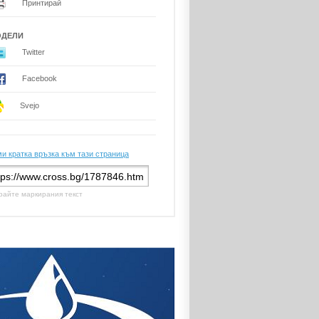
Принтирай
ОДЕЛИ
Twitter
Facebook
Svejo
и кратка връзка към тази страница
райте маркирания текст