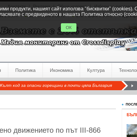
Контакти
|
Реклама
|
Общи условия
|
Избори за парламен
ми продукти, нашият сайт използва "бисквитки" (cookies). 
ласявате с предвиденото в нашата Политика относно (cooki
GN
1.1554
GBP / BGN
0.8572
CHF / BGN
0.9345
Радиац
ОК
я
Политика
Икономика
Култура
Техноло
Жълт код за опасни горещини в почти цяла България
ПОСЛЕ
БЪЛ
ено движението по път III-866