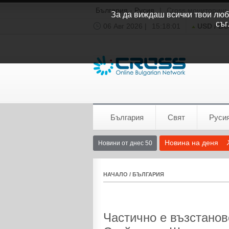
България - Русия
|
Cross мониторинг
За да виждаш всички твои люби
съг
06 Авг 2026 |
15:18:01
USD / B
Времето:
София
0°C
България
Свят
Руси
Новина на деня
Новини от днес 50
НАЧАЛО
/
БЪЛГАРИЯ
Частично е възстанов