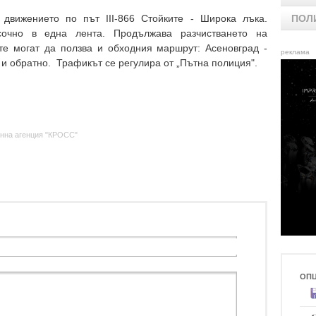
 движението по път III-866 Стойките - Широка лъка.
ПОЛ
сочно в една лента. Продължава разчистването на
е могат да ползва и обходния маршрут: Асеновград -
реклама
е и обратно. Трафикът се регулира от „Пътна полиция".
нна агенция "КРОСС"
ОП