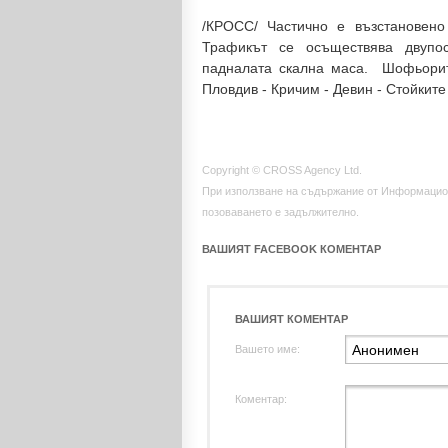
/КРОСС/ Частично е възстановено
Трафикът се осъществява двупо
падналата скална маса. Шофьорит
Пловдив - Кричим - Девин - Стойкит
Copyright © CROSS Agency Ltd.
При използване на съдържание от Информацио
позоваването е задължително.
ВАШИЯТ FACEBOOK КОМЕНТАР
ВАШИЯТ КОМЕНТАР
Вашето име:
Коментар: