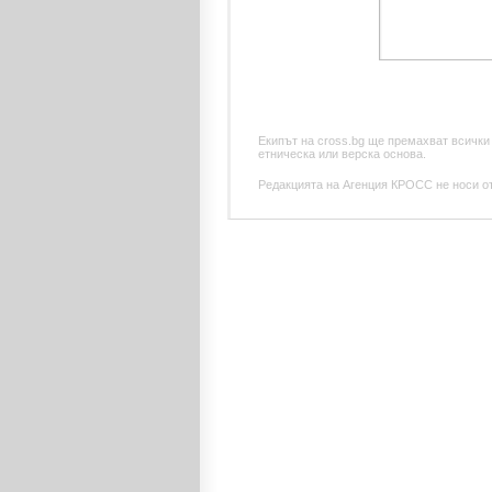
Екипът на cross.bg ще премахват всички
етническа или верска основа.
Редакцията на Агенция КРОСС не носи отг