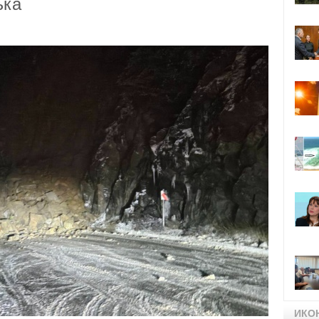
ъка
ИКО