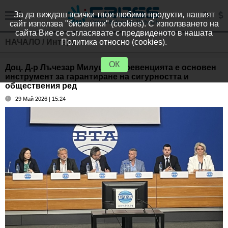
За да виждаш всички твои любими продукти, нашият
сайт използва "бисквитки" (cookies). С използването на
сайта Вие се съгласявате с предвиденото в нашата
НАЧАЛО
/
Интервюта
Политика относно (cookies).
ОК
Доц. Д-р Лъчезар Милушев: Превенцията е основен
инструмент за гарантиране на сигурността и
обществения ред
29 Май 2026 | 15:24