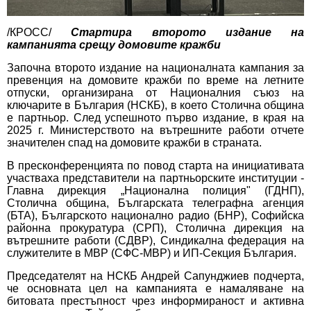
/КРОСС/
Стартира второто издание на
кампанията срещу домовите кражби
Започна второто издание на националната кампания за
превенция на домовите кражби по време на летните
отпуски, организирана от Националния съюз на
ключарите в България (НСКБ), в което Столична община
е партньор. След успешното първо издание, в края на
2025 г. Министерството на вътрешните работи отчете
значителен спад на домовите кражби в страната.
В пресконференцията по повод старта на инициативата
участваха представители на партньорските институции -
Главна дирекция „Национална полиция" (ГДНП),
Столична община, Българската телеграфна агенция
(БТА), Българското национално радио (БНР), Софийска
районна прокуратура (СРП), Столична дирекция на
вътрешните работи (СДВР), Синдикална федерация на
служителите в МВР (СФС-МВР) и ИП-Секция България.
Председателят на НСКБ Андрей Сапунджиев подчерта,
че основната цел на кампанията е намаляване на
битовата престъпност чрез информираност и активна