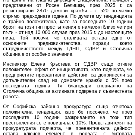
представени от Росен Белишки, през 2025 г. са
регистрирани 2870 домови кражби - с 520 по-малко
спрямо предходната година. По думите му тенденцията
е трайно положителна, като за последните 10 години
броят на този тип престъпления е намалял близо четири
пъти - от над 10 000 случая през 2015 г. до настоящите
нива. Той посочи, че столицата остава едно от
основните предизвикателства, поради което
сътрудничеството между ГДНП, СДВР и Столична
община е от особено значение.
Инспектор Елена Кръстева от СДВР също отчете
положителен ефект от инициативата, като подчерта, че
предприетите превантивни действия са допринесли за
допълнителен спад на домовите кражби с 5% през
последната година. Тя благодари специално на
Столична община за активната подкрепа и съвместната
работа.
От Софийска районна прокуратура също отчетоха
положителна тенденция, като бе посочено, че през
последните 10 години разкриването на този тип
престъпления се е повишила с 10%. Представителят на
прокуратурата подчерта, че превантивната дейност
остава ключов елемент в борбата с битовата