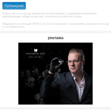
Публикувай
Екипът на cross.bg ще премахват всички мнения, съдържащи нецензурни
квалификации, обиди на расова, етническа или верска основа.
Редакцията на Агенция КРОСС не носи отговорност за мненията, качени в cross.bg
от потребителите.
реклама