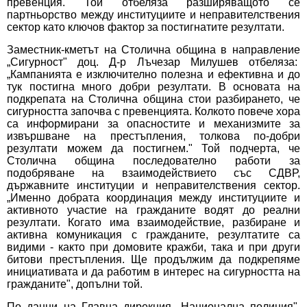
превенция. Той отбеляза разширяващото се
партньорство между институциите и неправителствения
сектор като ключов фактор за постигнатите резултати.
Заместник-кметът на Столична община в направление
„Сигурност" доц. Д-р Лъчезар Милушев отбеляза:
„Кампанията е изключително полезна и ефективна и до
тук постигна много добри резултати. В основата на
подкрепата на Столична община стои разбирането, че
сигурността започва с превенцията. Колкото повече хора
са информирани за опасностите и механизмите за
извършване на престъпления, толкова по-добри
резултати можем да постигнем." Той подчерта, че
Столична община последователно работи за
подобряване на взаимодействието със СДВР,
държавните институции и неправителствения сектор.
„Именно добрата координация между институциите и
активното участие на гражданите водят до реални
резултати. Когато има взаимодействие, разбиране и
активна комуникация с гражданите, резултатите са
видими - както при домовите кражби, така и при други
битови престъпления. Ще продължим да подкрепяме
инициативата и да работим в интерес на сигурността на
гражданите", допълни той.
По данни на Главна дирекция „Национална полиция",