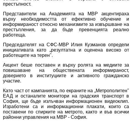
престъпност.
Представители на Академията на МВР акцентираха
върху необходимостта от ефективно обучение и
информираност относно механизмите за извършване на
престъпления, за да бъде превенцията реално
работеща.
Председателят на СФС-МВР Илия Кузманов определи
инициативата като „резултатна и оценена високо от
работещите на терен".
Акцент беше поставен и върху ролята на медиите за
повишаване на обществената информираност,
доверието в институциите и активното гражданско
участие.
Като част от кампанията, по екраните на „Метрополитен"
ЕАД и останалите монитори на градския транспорт в
София, ще бъде излъчван информационен видеоклип.
Изработени са и информационни плакати, които са
поставени по спирките на метрото, както и във всички
районни управления на МВР - София.