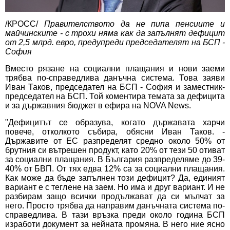
/КРОСС/
Правителството да не пипа пенсиите и
майчинските - с трохи няма как да запълнят дефицит
от 2,5 млрд. евро, предупреди председателят на БСП -
София
Вместо рязане на социални плащания и нови заеми
трябва по-справедлива данъчна система. Това заяви
Иван Таков, председател на БСП - София и заместник-
председател на БСП. Той коментира темата за дефицита
и за държавния бюджет в ефира на NOVA News.
"Дефицитът се образува, когато държавата харчи
повече, отколкото събира, обясни Иван Таков. -
Държавите от ЕС разпределят средно около 50% от
брутния си вътрешен продукт, като 20% от тези 50 отиват
за социални плащания. В България разпределяме до 39-
40% от БВП. От тях едва 12% са за социални плащания.
Как може да бъде запълнен този дефицит? Да, единият
вариант е с теглене на заем. Но има и друг вариант. И не
разбирам защо всички продължават да си мълчат за
него. Просто трябва да направим данъчната система по-
справедлива. В тази връзка преди около година БСП
изработи документ за нейната промяна. В него ние ясно