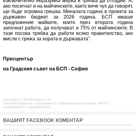
изключително неразумна мярка и трябва да отпадне. А,
ако посегнат и на майчинските, както вече чух да говорят,
ще бъде огромна грешка. Миналата година в проекта за
държавен бюджет за 2026 година, БСП имаше
предложение майките, които през втората година
започнат работа, да получават и 75% от майчинските. В
тази посока трябва да работи всяко правителство, ако
мисли с грижа за хората в държавата".
Пресцентър
на Градския съвет на БСП - София
Copyright © CROSS Agency Ltd.
При използване на съдържание от Информационна агенция "КРОСС"
позоваването е задължително.
ВАШИЯТ FACEBOOK КОМЕНТАР