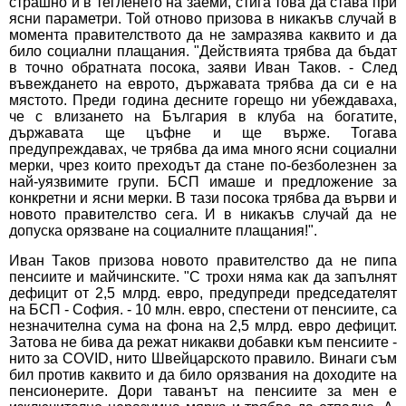
страшно и в тегленето на заеми, стига това да става при
ясни параметри. Той отново призова в никакъв случай в
момента правителството да не замразява каквито и да
било социални плащания. "Действията трябва да бъдат
в точно обратната посока, заяви Иван Таков. - След
въвеждането на еврото, държавата трябва да си е на
мястото. Преди година десните горещо ни убеждаваха,
че с влизането на България в клуба на богатите,
държавата ще цъфне и ще върже. Тогава
предупреждавах, че трябва да има много ясни социални
мерки, чрез които преходът да стане по-безболезнен за
най-уязвимите групи. БСП имаше и предложение за
конкретни и ясни мерки. В тази посока трябва да върви и
новото правителство сега. И в никакъв случай да не
допуска орязване на социалните плащания!".
Иван Таков призова новото правителство да не пипа
пенсиите и майчинските. "С трохи няма как да запълнят
дефицит от 2,5 млрд. евро, предупреди председателят
на БСП - София. - 10 млн. евро, спестени от пенсиите, са
незначителна сума на фона на 2,5 млрд. евро дефицит.
Затова не бива да режат никакви добавки към пенсиите -
нито за COVID, нито Швейцарското правило. Винаги съм
бил против каквито и да било орязвания на доходите на
пенсионерите. Дори таванът на пенсиите за мен е