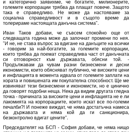
и категорично заявихме, че богатите, милионерите,
големите корпорации трябва да плащат повече. Защото
така е справедливо. Не може да настояваме за
социална справедливост и в същото време да
толерираме настоящата данъчна система".
Иван Таков добави, че съвсем спокойно още от
следващата година може да започнат промени по нея.
"И не, не става въпрос за вдигане на данъците на всички
- говорим за най-богатите, за големите корпорации,
които трябва да поемат справедлива част от данъчната
си отговорност към държавата, обясни той. -
Продължавам да чувам разни бизнесмени и десни
икономисти, които обясняват публично, че високите цени
и инфлацията в момента идвала от големите заплати на
хората и повишената им покупателна способност. Ще ме
извиняват тези бизнесмени и икономисти, но е цинично
да говорят подобни неща. Нека да видим другата гледна
точка - причината за високите цени и инфлацията не е ли
лакомията на корпорациите, които искат все по-големи
печалби?! И понеже виждат, че няма достатъчна намеса
на държавата и няма кой да ги санкционира,
безконтролно вдигат цените".
Председателят на БСП - София добави, че няма нищо