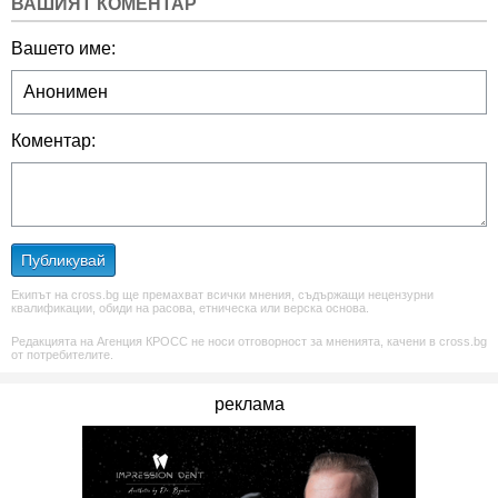
ВАШИЯТ КОМЕНТАР
Вашето име:
Коментар:
Публикувай
Екипът на cross.bg ще премахват всички мнения, съдържащи нецензурни
квалификации, обиди на расова, етническа или верска основа.
Редакцията на Агенция КРОСС не носи отговорност за мненията, качени в cross.bg
от потребителите.
реклама