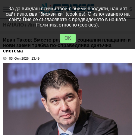
За да виждаш всички твои любими продукти, нашият
сайт използва "бисквитки" (cookies). С използването на
сайта Вие се съгласявате с предвиденото в нашата
НАЧАЛО
/
Интервюта
Политика относно (cookies).
ОК
Иван Таков: Вместо рязане на социални плащания и
нови заеми трябва по-справедлива данъчна
система
03 Юни 2026 | 13:49