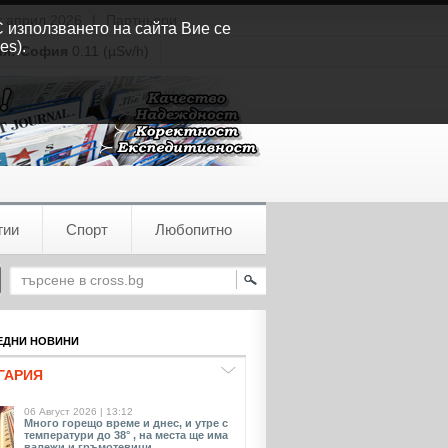
т април 2026
|
Партньори
С използването на сайта Вие се
es).
ия:
София
0.11 (µSv/h)
гии
Спорт
Любопитно
ДНИ НОВИНИ
ГАРИЯ
06 Август 2026 | 13:12
Много горещо време и днес, и утре с
температури до 38° , на места ще има
валежи и гръмотевици