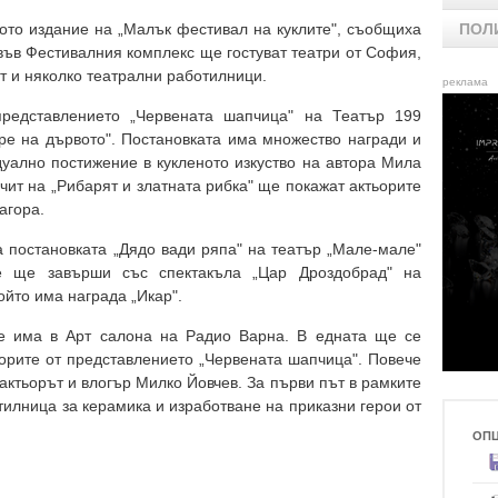
ото издание на „Малък фестивал на куклите", съобщиха
ПОЛ
 във Фестивалния комплекс ще гостуват театри от София,
ят и няколко театрални работилници.
реклама
редставлението „Червената шапчица" на Театър 199
ре на дървото". Постановката има множество награди и
уално постижение в кукленото изкуство на автора Мила
ит на „Рибарят и златната рибка" ще покажат актьорите
агора.
а постановката „Дядо вади ряпа" на театър „Мале-мале"
е ще завърши със спектакъла „Цар Дроздобрад" на
ойто има награда „Икар".
е има в Арт салона на Радио Варна. В едната ще се
ьорите от представлението „Червената шапчица". Повече
актьорът и влогър Милко Йовчев. За първи път в рамките
илница за керамика и изработване на приказни герои от
ОП