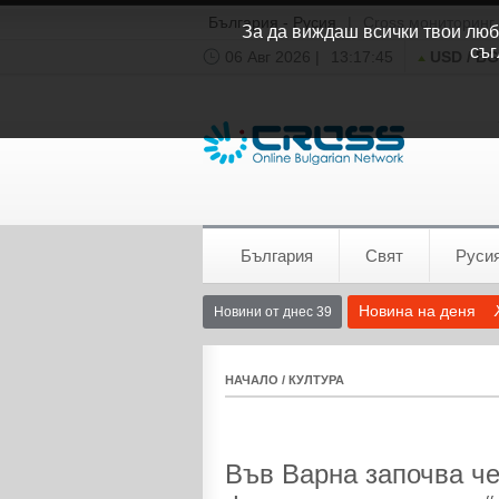
България - Русия
|
Cross мониторинг
За да виждаш всички твои люби
съг
06 Авг 2026 |
13:17:46
USD / B
Времето:
София
0°C
България
Свят
Руси
Новина на деня
Новини от днес 39
НАЧАЛО
/
КУЛТУРА
Във Варна започва че