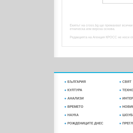
Екипът на cross.bg ще премахват всички
етническа или верска основа.
Редакцията на Агенция КРОСС не носи отг
БЪЛГАРИЯ
СВЯТ
КУЛТУРА
ТЕХН
АНАЛИЗИ
ИНТЕ
ВРЕМЕТО
НОВИ
НАУКА
ШОУБ
РОЖДЕНИЦИТЕ ДНЕС
ПРЕГЛ