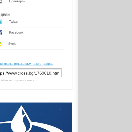
Принтирай
ОДЕЛИ
Twitter
Facebook
Svejo
и кратка връзка към тази страница
райте маркирания текст