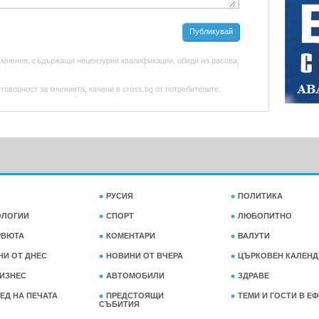
Публикувай
 мнения, съдържащи нецензурни квалификации, обиди на расова,
оворност за мненията, качени в cross.bg от потребителите.
РУСИЯ
ПОЛИТИКА
ОЛОГИИ
СПОРТ
ЛЮБОПИТНО
РВЮТА
КОМЕНТАРИ
ВАЛУТИ
НИ ОТ ДНЕС
НОВИНИ ОТ ВЧЕРА
ЦЪРКОВЕН КАЛЕНД
ИЗНЕС
АВТОМОБИЛИ
ЗДРАВЕ
ЕД НА ПЕЧАТА
ПРЕДСТОЯЩИ
ТЕМИ И ГОСТИ В Е
СЪБИТИЯ