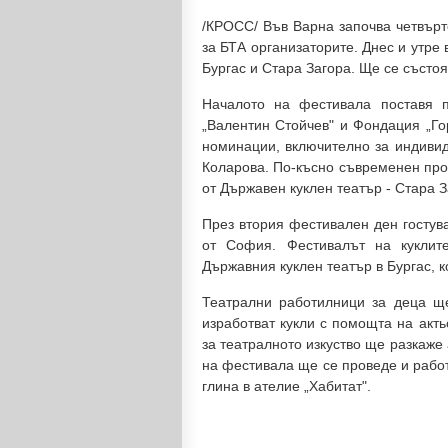
/КРОСС/ Във Варна започва четвърт
за БТА организаторите. Днес и утре
Бургас и Стара Загора. Ще се състо
Началото на фестивала поставя п
„Валентин Стойчев" и Фондация „Го
номинации, включително за индивид
Коларова. По-късно съвременен проч
от Държавен куклен театър - Стара З
През втория фестивален ден гостув
от София. Фестивалът на куклит
Държавния куклен театър в Бургас, к
Театрални работилници за деца щ
изработват кукли с помощта на акт
за театралното изкуство ще разкаже 
на фестивала ще се проведе и работ
глина в ателие „Хабитат".