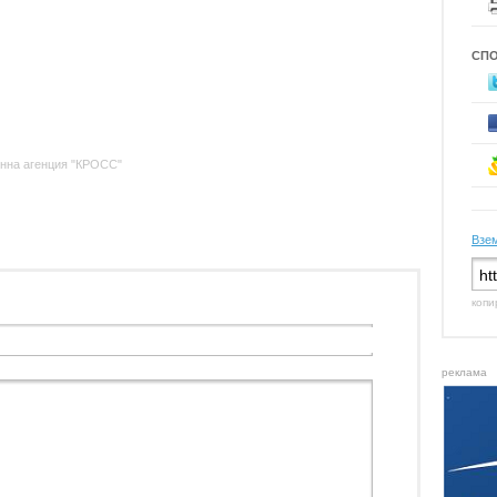
СП
нна агенция "КРОСС"
Взем
копи
реклама