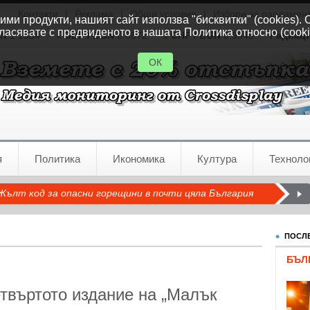
Контакти
|
Реклама
|
Общи условия
|
Избори за парламен
ми продукти, нашият сайт използва "бисквитки" (cookies). 
ласявате с предвиденото в нашата Политика относно (cooki
GN
1.1554
GBP / BGN
0.8572
CHF / BGN
0.9345
Радиац
ОК
я
Политика
Икономика
Култура
Техноло
Жълт код за опасни горещини в почти цяла България
ПОСЛЕ
БЪЛ
твъртото издание на „Малък