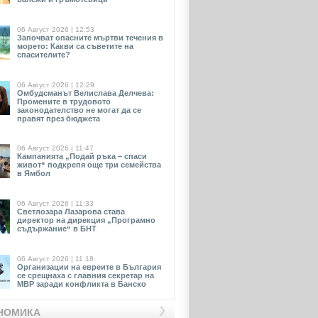
06 Август 2026 | 12:53
Започват опасните мъртви течения в
морето: Какви са съветите на
спасителите?
06 Август 2026 | 12:29
Омбудсманът Велислава Делчева:
Промените в трудовото
законодателство не могат да се
правят през бюджета
06 Август 2026 | 11:47
Кампанията „Подай ръка – спаси
живот“ подкрепя още три семейства
в Ямбол
06 Август 2026 | 11:33
Светлозара Лазарова става
директор на дирекция „Програмно
съдържание“ в БНТ
06 Август 2026 | 11:18
Организации на евреите в България
се срещнаха с главния секретар на
МВР заради конфликта в Банско
НОМИКА