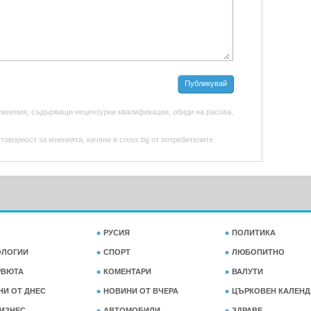
Публикувай
 мнения, съдържащи нецензурни квалификации, обиди на расова,
оворност за мненията, качени в cross.bg от потребителите.
РУСИЯ
ПОЛИТИКА
ОЛОГИИ
СПОРТ
ЛЮБОПИТНО
РВЮТА
КОМЕНТАРИ
ВАЛУТИ
НИ ОТ ДНЕС
НОВИНИ ОТ ВЧЕРА
ЦЪРКОВЕН КАЛЕНД
ИЗНЕС
АВТОМОБИЛИ
ЗДРАВЕ