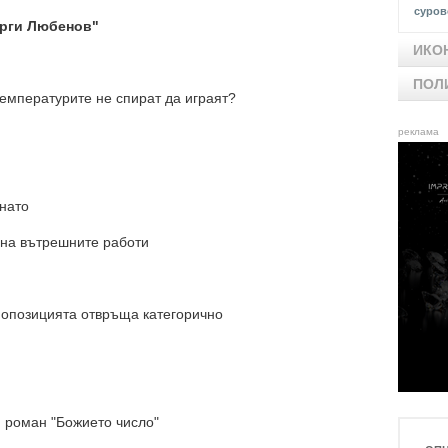
суров
орги Любенов"
ИКО
ПОЛ
 температурите не спират да играят?
реклама
гнато
р на вътрешните работи
а опозицията отвръща категорично
 роман "Божието число"