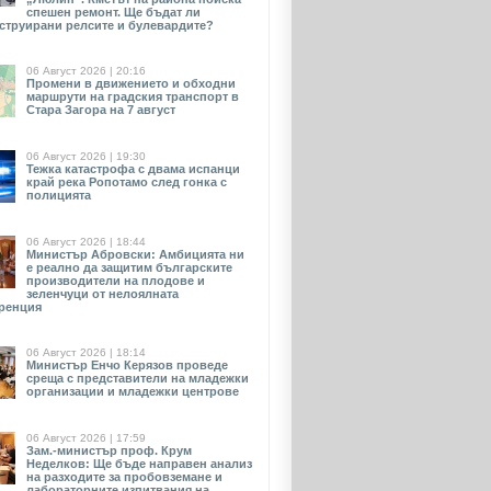
спешен ремонт. Ще бъдат ли
струирани релсите и булевардите?
06 Август 2026 | 20:16
Промени в движението и обходни
маршрути на градския транспорт в
Стара Загора на 7 август
06 Август 2026 | 19:30
Тежка катастрофа с двама испанци
край река Ропотамо след гонка с
полицията
06 Август 2026 | 18:44
Министър Абровски: Амбицията ни
е реално да защитим българските
производители на плодове и
зеленчуци от нелоялната
ренция
06 Август 2026 | 18:14
Министър Енчо Керязов проведе
среща с представители на младежки
организации и младежки центрове
06 Август 2026 | 17:59
Зам.-министър проф. Крум
Неделков: Ще бъде направен анализ
на разходите за пробовземане и
лабораторните изпитвания на