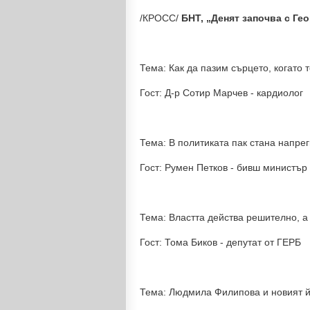
/КРОСС/
БНТ, „Денят започва с Ге
Тема: Как да пазим сърцето, когато
Гост: Д-р Сотир Марчев - кардиолог
Тема: В политиката пак стана напре
Гост: Румен Петков - бивш министъ
Тема: Властта действа решително, 
Гост: Тома Биков - депутат от ГЕРБ
Тема: Людмила Филипова и новият й