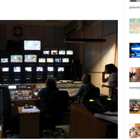
рекон
конку