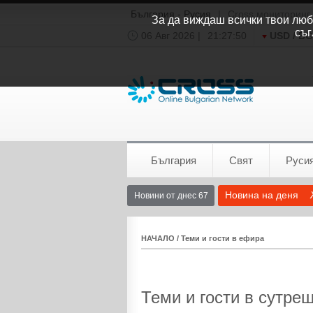
България - Русия
|
Cross мониторинг
За да виждаш всички твои люби
съг
06 Авг 2026 |
21:27:51
USD / B
Времето:
София
0°C
България
Свят
Руси
Новина на деня
Новини от днес 67
НАЧАЛО
/
Теми и гости в ефира
Теми и гости в сутре