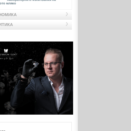
ото мляко
НОМИКА
ИТИКА