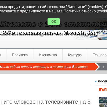
Контакти
|
Реклама
|
Общи условия
|
Избори за парламен
ми продукти, нашият сайт използва "бисквитки" (cookies). 
ласявате с предвиденото в нашата Политика относно (cooki
GN
1.1542
GBP / BGN
0.8571
CHF / BGN
0.9346
Радиац
ОК
я
Политика
Икономика
Култура
Техноло
Жълт код за опасни горещини в почти цяла България
ПОСЛЕ
БЪЛ
шните блокове на телевизиите на 5