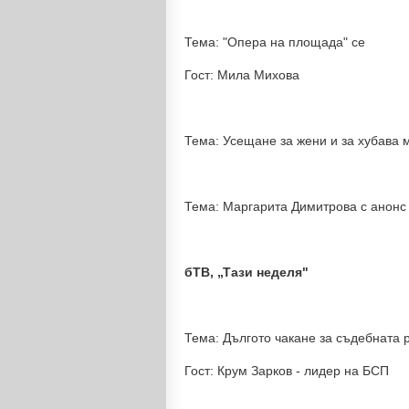
Тема: "Опера на площада" се
Гост: Мила Михова
Тема: Усещане за жени и за хубава м
Тема: Маргарита Димитрова с анонс 
бТВ, „Тази неделя"
Тема: Дългото чакане за съдебната
Гост: Крум Зарков - лидер на БСП