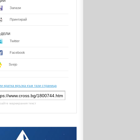
ЦИИ
Запази
Принтирай
ОДЕЛИ
Twitter
Facebook
Svejo
и кратка връзка към тази страница
райте маркирания текст