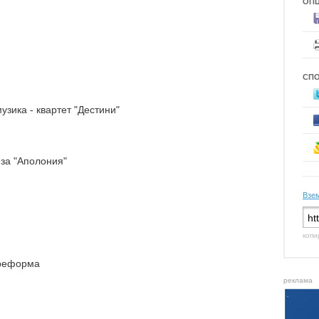
ОП
СП
узика - квартет "Дестини"
за "Аполония"
Взем
копи
 реформа
реклама