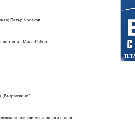
унев; Петър Чолаков
стереотипи - Мила Роберт
на „Възраждане"
лужване или клиентът винаги е прав