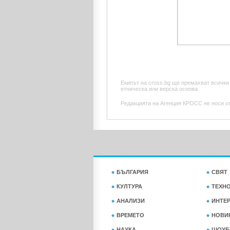
Екипът на cross.bg ще премахват всички
етническа или верска основа.
Редакцията на Агенция КРОСС не носи отг
БЪЛГАРИЯ
СВЯТ
КУЛТУРА
ТЕХН
АНАЛИЗИ
ИНТЕ
ВРЕМЕТО
НОВИ
НАУКА
ШОУБ