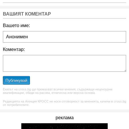
ВАШИЯТ КОМЕНТАР
Вашето име:
Коментар:
Публикувай
Екипът на cross.bg ще премахват всички мнения, съдържащи нецензурни
квалификации, обиди на расова, етническа или верска основа.
Редакцията на Агенция КРОСС не носи отговорност за мненията, качени в cross.bg
от потребителите.
реклама