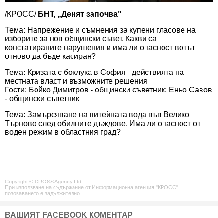
/КРОСС/
БНТ, „Денят започва"
Тема: Напрежение и съмнения за купени гласове на
изборите за нов общински съвет. Какви са
констатираните нарушения и има ли опасност вотът
отново да бъде касиран?
Тема: Кризата с боклука в София - действията на
местната власт и възможните решения
Гости: Бойко Димитров - общински съветник; Еньо Савов
- общински съветник
Тема: Замърсяване на питейната вода във Велико
Търново след обилните дъждове. Има ли опасност от
воден режим в областния град?
Copyright © CROSS Agency Ltd.
При използване на съдържание от Информационна агенция "КРОСС"
позоваването е задължително.
ВАШИЯТ FACEBOOK КОМЕНТАР