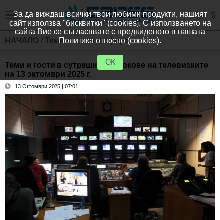
За да виждаш всички твои любими продукти, нашият
сайт използва "бисквитки" (cookies). С използването на
сайта Вие се съгласявате с предвиденото в нашата
НАЧАЛО
/
Теми и гости в ефира
Политика относно (cookies).
ОК
Теми и гости в сутрешните блокове на телевизиите
на 13 октомври 2025 г.
13 Октомври 2025 | 07:01