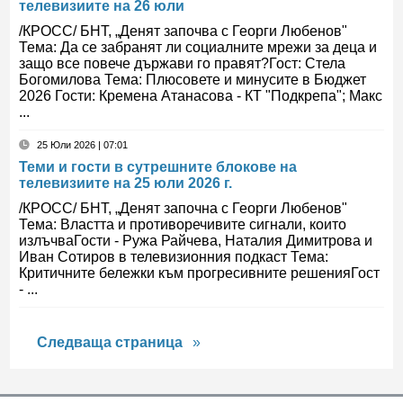
телевизиите на 26 юли
/КРОСС/ БНТ, „Денят започва с Георги Любенов"
Тема: Да се забранят ли социалните мрежи за деца и
защо все повече държави го правят?Гост: Стела
Богомилова Тема: Плюсовете и минусите в Бюджет
2026 Гости: Кремена Атанасова - КТ "Подкрепа"; Макс
...
25 Юли 2026 | 07:01
Теми и гости в сутрешните блокове на
телевизиите на 25 юли 2026 г.
/КРОСС/ БНТ, „Денят започна с Георги Любенов"
Тема: Властта и противоречивите сигнали, които
излъчваГости - Ружа Райчева, Наталия Димитрова и
Иван Сотиров в телевизионния подкаст Тема:
Критичните бележки към прогресивните решенияГост
- ...
Следваща страница