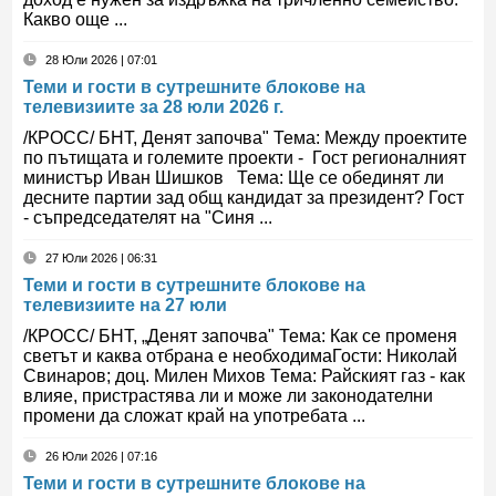
Какво още ...
28 Юли 2026 | 07:01
Теми и гости в сутрешните блокове на
телевизиите за 28 юли 2026 г.
/КРОСС/ БНТ, Денят започва" Тема: Между проектите
по пътищата и големите проекти - Гост регионалният
министър Иван Шишков Тема: Ще се обединят ли
десните партии зад общ кандидат за президент? Гост
- съпредседателят на "Синя ...
27 Юли 2026 | 06:31
Теми и гости в сутрешните блокове на
телевизиите на 27 юли
/КРОСС/ БНТ, „Денят започва" Тема: Как се променя
светът и каква отбрана е необходимаГости: Николай
Свинаров; доц. Милен Михов Тема: Райският газ - как
влияе, пристрастява ли и може ли законодателни
промени да сложат край на употребата ...
26 Юли 2026 | 07:16
Теми и гости в сутрешните блокове на