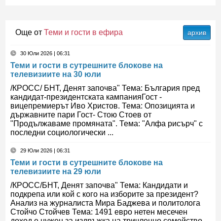
Още от
Теми и гости в ефира
архив
30 Юли 2026 | 06:31
Теми и гости в сутрешните блокове на
телевизиите на 30 юли
/КРОСС/ БНТ, Денят започва" Тема: България пред
кандидат-президентската кампанияГост -
вицепремиерът Иво Христов. Тема: Опозицията и
държавните пари Гост- Стою Стоев от
"Продължаваме промяната". Тема: "Алфа рисърч" с
последни социологически ...
29 Юли 2026 | 06:31
Теми и гости в сутрешните блокове на
телевизиите на 29 юли
/КРОСС/БНТ, Денят започва" Тема: Кандидати и
подкрепа или кой с кого на изборите за президент?
Анализ на журналиста Мира Баджева и политолога
Стойчо Стойчев Тема: 1491 евро нетен месечен
доход е нужен за издръжка на тричленно семейство.