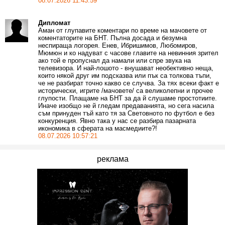
08.07.2026 11:43:59
Дипломат
Аман от глупавите коментари по време на мачовете от
коментаторите на БНТ. Пълна досада и безумна
неспираща логорея. Енев, Ибришимов, Любомиров,
Мюмюн и ко надуват с часове главите на невинния зрител
ако той е пропуснал да намали или спре звука на
телевизора. И най-лошото - внушават необективно неща,
които някой друг им подсказва или пък са толкова тъпи,
че не разбират точно какво се случва. За тях всеки факт е
исторически, игрите /мачовете/ са великолепни и прочее
глупости. Плащаме на БНТ за да й слушаме простотиите.
Иначе изобщо не й гледам предаванията, но сега насила
съм принуден тъй като тя за Световното по футбол е без
конкуренция. Явно така у нас се разбира пазарната
икономика в сферата на масмедиите?!
08.07.2026 10:57:21
реклама